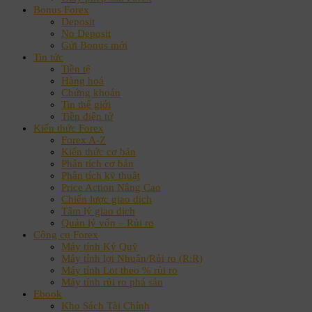
Bonus Forex
Deposit
No Deposit
Gửi Bonus mới
Tin tức
Tiền tệ
Hàng hoá
Chứng khoán
Tin thế giới
Tiền điện tử
Kiến thức Forex
Forex A-Z
Kiến thức cơ bản
Phân tích cơ bản
Phân tích kỹ thuật
Price Action Nâng Cao
Chiến lược giao dịch
Tâm lý giao dịch
Quản lý vốn – Rủi ro
Công cụ Forex
Máy tính Ký Quỹ
Máy tính lợi Nhuận/Rủi ro (R:R)
Máy tính Lot theo % rủi ro
Máy tính rủi ro phá sản
Ebook
Kho Sách Tài Chính