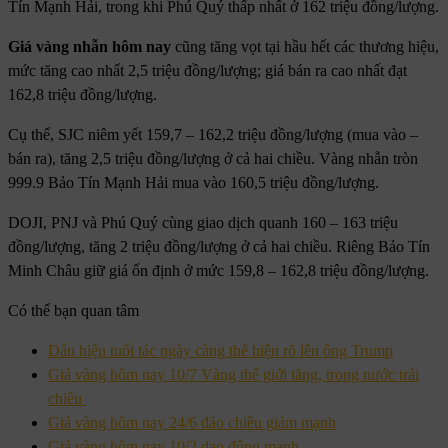
Tín Mạnh Hải, trong khi Phú Quý thấp nhất ở 162 triệu đồng/lượng.
Giá vàng nhẫn hôm nay
cũng tăng vọt tại hầu hết các thương hiệu,
mức tăng cao nhất 2,5 triệu đồng/lượng; giá bán ra cao nhất đạt
162,8 triệu đồng/lượng.
Cụ thể, SJC niêm yết 159,7 – 162,2 triệu đồng/lượng (mua vào –
bán ra), tăng 2,5 triệu đồng/lượng ở cả hai chiều. Vàng nhẫn tròn
999.9 Bảo Tín Mạnh Hải mua vào 160,5 triệu đồng/lượng.
DOJI, PNJ và Phú Quý cùng giao dịch quanh 160 – 163 triệu
đồng/lượng, tăng 2 triệu đồng/lượng ở cả hai chiều. Riêng Bảo Tín
Minh Châu giữ giá ổn định ở mức 159,8 – 162,8 triệu đồng/lượng.
Có thể bạn quan tâm
Dấu hiệu tuổi tác ngày càng thể hiện rõ lên ông Trump
Giá vàng hôm nay 10/7 Vàng thế giới tăng, trong nước trái
chiều
Giá vàng hôm nay 24/6 đảo chiều giảm mạnh
Giá vàng hôm nay 10/2 dao động mạnh