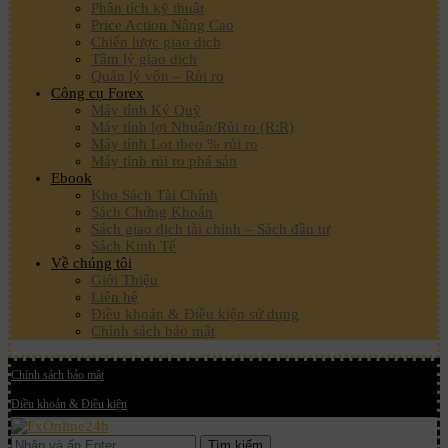
Phân tích kỹ thuật
Price Action Nâng Cao
Chiến lược giao dịch
Tâm lý giao dịch
Quản lý vốn – Rủi ro
Công cụ Forex
Máy tính Ký Quỹ
Máy tính lợi Nhuận/Rủi ro (R:R)
Máy tính Lot theo % rủi ro
Máy tính rủi ro phá sản
Ebook
Kho Sách Tài Chính
Sách Chứng Khoán
Sách giao dịch tài chính – Sách đầu tư
Sách Kinh Tế
Về chúng tôi
Giới Thiệu
Liên hệ
Điều khoản & Điều kiện sử dụng
Chính sách bảo mật
Chính sách bảo mật
Điều khoản & Điều kiện
Tìm kiếm