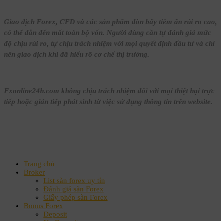
Giao dịch Forex, CFD và các sản phẩm đòn bẩy tiềm ẩn rủi ro cao,
có thể dẫn đến mất toàn bộ vốn. Người dùng cần tự đánh giá mức
độ chịu rủi ro, tự chịu trách nhiệm với mọi quyết định đầu tư và chỉ
nên giao dịch khi đã hiểu rõ cơ chế thị trường.
Fxonline24h.com không chịu trách nhiệm đối với mọi thiệt hại trực
tiếp hoặc gián tiếp phát sinh từ việc sử dụng thông tin trên website.
Trang chủ
Broker
List sàn forex uy tín
Đánh giá sàn Forex
Giấy phép sàn Forex
Bonus Forex
Deposit