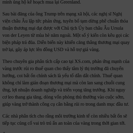
minh ủng hộ kế hoạch mua lại Greenland.
Sau bài đăng của ông Trump trên mạng xã hội, các nghị sĩ Nghị
viện châu Âu lập tức phản ứng, tuyên bố tạm dừng phê chuẩn thỏa
thuận thương mại đạt được với Chủ tịch Ủy ban châu Âu Ursula
von der Leyen từ mùa hè năm ngoái. Một số ý kiến còn kêu gọi các
biện pháp trả đũa. Diễn biến này khiến căng thẳng thương mại quay
trở lại, gây áp lực lên đồng USD và hỗ trợ giá vàng.
Theo chuyên gia phân tích cấp cao tại XS.com, phản ứng mạnh của
vàng trước rủi ro thuế quan cho thấy tâm lý thị trường đã chuyển
hướng, coi bất ổn chính sách là yếu tố dẫn dắt chính. Thuế quan
không chỉ làm gián đoạn thương mại mà còn lan sang chuỗi cung
ứng, lợi nhuận doanh nghiệp và triển vọng tăng trưởng. Khi nguy
cơ leo thang gia tăng, dòng vốn phòng thủ thường vào cuộc sớm,
giúp vàng trở thành công cụ cân bằng rủi ro trong danh mục đầu tư.
Các nhà phân tích cho rằng môi trường kinh tế còn nhiều bất ổn sẽ
tiếp tục củng cố vai trò trú ẩn an toàn của vàng trong thời gian tới.