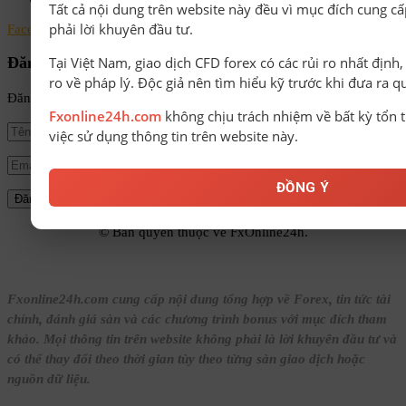
Tất cả nội dung trên website này đều vì mục đích cung cấ
phải lời khuyên đầu tư.
Facebook
Instagram
Linkedin
Youtube
Email
Tại Việt Nam, giao dịch CFD forex có các rủi ro nhất định
Đăng ký nhận tin
ro về pháp lý. Độc giả nên tìm hiểu kỹ trước khi đưa ra q
Đăng ký để nhận tin tức mới nhất từ FxOnline24h!
Fxonline24h.com
không chịu trách nhiệm về bất kỳ tổn t
việc sử dụng thông tin trên website này.
ĐỒNG Ý
© Bản quyền thuộc về FxOnline24h.
Fxonline24h.com cung cấp nội dung tổng hợp về Forex, tin tức tài
chính, đánh giá sàn và các chương trình bonus với mục đích tham
khảo. Mọi thông tin trên website không phải là lời khuyên đầu tư và
có thể thay đổi theo thời gian tùy theo từng sàn giao dịch hoặc
nguồn dữ liệu.