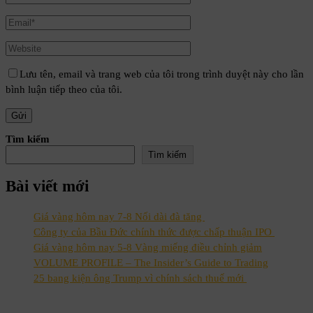
Lưu tên, email và trang web của tôi trong trình duyệt này cho lần
bình luận tiếp theo của tôi.
Tìm kiếm
Tìm kiếm
Bài viết mới
Giá vàng hôm nay 7-8 Nối dài đà tăng
Công ty của Bầu Đức chính thức được chấp thuận IPO
Giá vàng hôm nay 5-8 Vàng miếng điều chỉnh giảm
VOLUME PROFILE – The Insider’s Guide to Trading
25 bang kiện ông Trump vì chính sách thuế mới