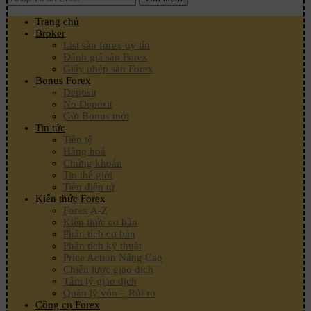
Trang chủ
Broker
List sàn forex uy tín
Đánh giá sàn Forex
Giấy phép sàn Forex
Bonus Forex
Deposit
No Deposit
Gửi Bonus mới
Tin tức
Tiền tệ
Hàng hoá
Chứng khoán
Tin thế giới
Tiền điện tử
Kiến thức Forex
Forex A-Z
Kiến thức cơ bản
Phân tích cơ bản
Phân tích kỹ thuật
Price Action Nâng Cao
Chiến lược giao dịch
Tâm lý giao dịch
Quản lý vốn – Rủi ro
Công cụ Forex