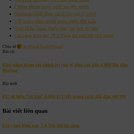
Chứng khoán trong nước lao dốc mạnh
Starbucks khởi động cải tổ quy mô tỷ USD
VN-Index giảm mạnh trong phiên đầu tuần
Xuất khẩu Trung Quốc tăng cao hơn dự báo
Giá vàng hôm nay 28-1 Vàng thế giới bứt phá mạnh
Chia sẻ
0
Facebook
Twitter
Email
Bài cũ
Khả năng tham gia chính trị của tỷ phú cao gấp 4.000 lần dân
thường
Bài mới
EU sở hữu “vũ khí” 8.000 tỷ USD trong cuộc đối đầu với Mỹ
Bài viết liên quan
Giá vàng hôm nay 7-8 Nối dài đà tăng