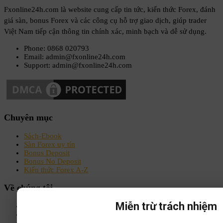
Fxonline24h.com là website cung cấp tin tức, kiến thức Forex, đánh
giá sàn, bonus Forex và các công cụ hỗ trợ giao dịch, giúp trader
Việt Nam tiếp cận thông tin chính xác, minh bạch và dễ sử dụng.
Phone: 0868 020793
Email: admin@fxonline24h.com
Support: admin@fxonline24h.com
Chuyên mục
Sách-Ebook
Sàn Forex uy tín
Bonus Deposit
Bonus No Deposit
Kiến thức Forex A-Z
Về chúng tôi
Miễn trừ trách nhiệm
Chính sách bảo mật
Điều khoản & Điều kiện
Liên hệ