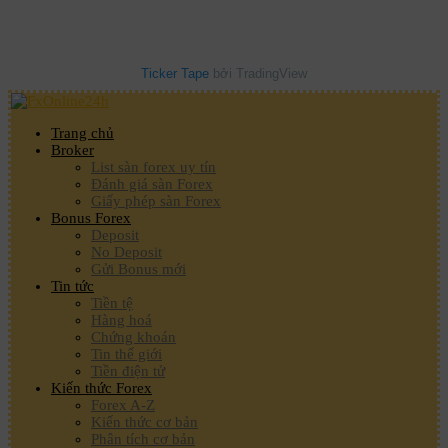
Ticker Tape
bởi TradingView
Trang chủ
Broker
List sàn forex uy tín
Đánh giá sàn Forex
Giấy phép sàn Forex
Bonus Forex
Deposit
No Deposit
Gửi Bonus mới
Tin tức
Tiền tệ
Hàng hoá
Chứng khoán
Tin thế giới
Tiền điện tử
Kiến thức Forex
Forex A-Z
Kiến thức cơ bản
Phân tích cơ bản