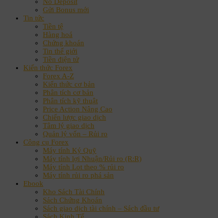
No Deposit
Gửi Bonus mới
Tin tức
Tiền tệ
Hàng hoá
Chứng khoán
Tin thế giới
Tiền điện tử
Kiến thức Forex
Forex A-Z
Kiến thức cơ bản
Phân tích cơ bản
Phân tích kỹ thuật
Price Action Nâng Cao
Chiến lược giao dịch
Tâm lý giao dịch
Quản lý vốn – Rủi ro
Công cụ Forex
Máy tính Ký Quỹ
Máy tính lợi Nhuận/Rủi ro (R:R)
Máy tính Lot theo % rủi ro
Máy tính rủi ro phá sản
Ebook
Kho Sách Tài Chính
Sách Chứng Khoán
Sách giao dịch tài chính – Sách đầu tư
Sách Kinh Tế