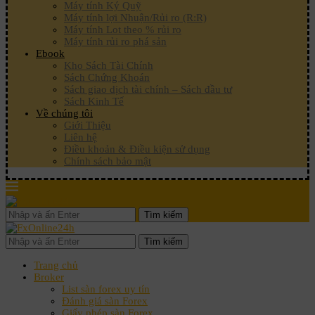
Máy tính Ký Quỹ
Máy tính lợi Nhuận/Rủi ro (R:R)
Máy tính Lot theo % rủi ro
Máy tính rủi ro phá sản
Ebook
Kho Sách Tài Chính
Sách Chứng Khoán
Sách giao dịch tài chính – Sách đầu tư
Sách Kinh Tế
Về chúng tôi
Giới Thiệu
Liên hệ
Điều khoản & Điều kiện sử dụng
Chính sách bảo mật
Tìm kiếm
Tìm kiếm
Trang chủ
Broker
List sàn forex uy tín
Đánh giá sàn Forex
Giấy phép sàn Forex