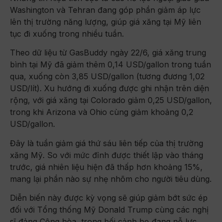
Washington và Tehran đang góp phần giảm áp lực
lên thị trường năng lượng, giúp giá xăng tại Mỹ liên
tục đi xuống trong nhiều tuần.
Theo dữ liệu từ GasBuddy ngày 22/6, giá xăng trung
bình tại Mỹ đã giảm thêm 0,14 USD/gallon trong tuần
qua, xuống còn 3,85 USD/gallon (tương đương 1,02
USD/lít). Xu hướng đi xuống được ghi nhận trên diện
rộng, với giá xăng tại Colorado giảm 0,25 USD/gallon,
trong khi Arizona và Ohio cùng giảm khoảng 0,2
USD/gallon.
Đây là tuần giảm giá thứ sáu liên tiếp của thị trường
xăng Mỹ. So với mức đỉnh được thiết lập vào tháng
trước, giá nhiên liệu hiện đã thấp hơn khoảng 15%,
mang lại phần nào sự nhẹ nhõm cho người tiêu dùng.
Diễn biến này được kỳ vọng sẽ giúp giảm bớt sức ép
đối với Tổng thống Mỹ Donald Trump cùng các nghị
sĩ đảng Cộng hòa, trong bối cảnh họ đang nỗ lực