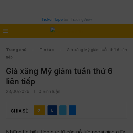
Ticker Tape
bởi TradingView
Trang chủ
-
Tin tức
-
Giá xăng Mỹ giảm tuần thứ 6 liên
tiếp
Giá xăng Mỹ giảm tuần thứ 6
liên tiếp
23/06/2026
0 Bình luận
0
CHIA SẺ
Những tín hiệu tích cực từ các nỗ lực ngoại giao giữa