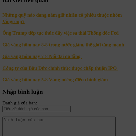
Bài viết liên quan
Những quỹ nào đang nắm giữ nhiều cổ phiếu thuộc nhóm
Vingroup?
Ông Trump tiếp tục thúc đẩy việc sa thải Thống đốc Fed
Giá vàng hôm nay 8-8 trong nước giảm, thế giới tăng mạnh
Giá vàng hôm nay 7-8 Nối dài đà tăng
Công ty của Bầu Đức chính thức được chấp thuận IPO
Giá vàng hôm nay 5-8 Vàng miếng điều chỉnh giảm
Nhập bình luận
Đánh giá của bạn: