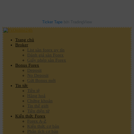
Ticker Tape
bởi TradingView
Trang chủ
Broker
List sàn forex uy tín
Đánh giá sàn Forex
Giấy phép sàn Forex
Bonus Forex
Deposit
No Deposit
Gửi Bonus mới
Tin tức
Tiền tệ
Hàng hoá
Chứng khoán
Tin thế giới
Tiền điện tử
Kiến thức Forex
Forex A-Z
Kiến thức cơ bản
Phân tích cơ bản