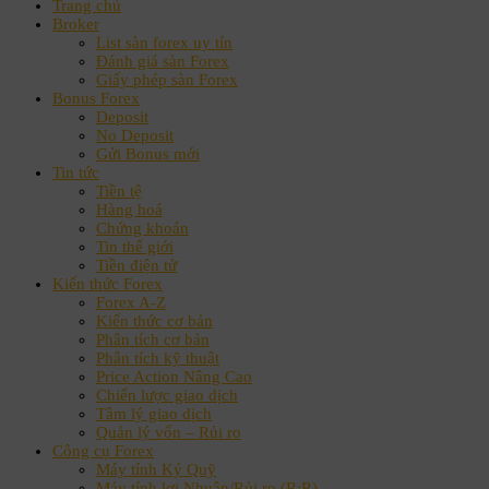
Trang chủ
Broker
List sàn forex uy tín
Đánh giá sàn Forex
Giấy phép sàn Forex
Bonus Forex
Deposit
No Deposit
Gửi Bonus mới
Tin tức
Tiền tệ
Hàng hoá
Chứng khoán
Tin thế giới
Tiền điện tử
Kiến thức Forex
Forex A-Z
Kiến thức cơ bản
Phân tích cơ bản
Phân tích kỹ thuật
Price Action Nâng Cao
Chiến lược giao dịch
Tâm lý giao dịch
Quản lý vốn – Rủi ro
Công cụ Forex
Máy tính Ký Quỹ
Máy tính lợi Nhuận/Rủi ro (R:R)