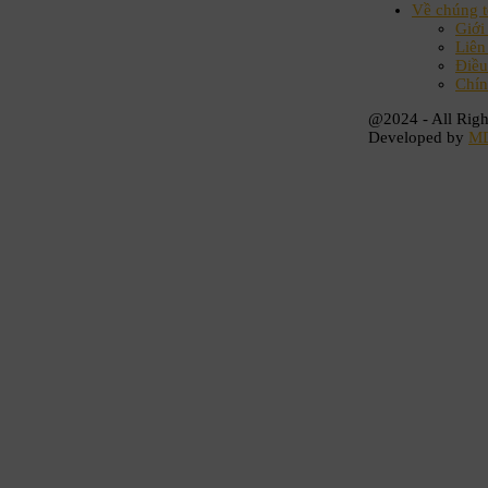
Về chúng t
Giới
Liên
Điều
Chín
@2024 - All Righ
Developed by
M