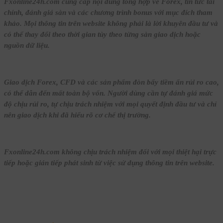
Fxonline24h.com cung cấp nội dung tổng hợp về Forex, tin tức tài
chính, đánh giá sàn và các chương trình bonus với mục đích tham
khảo. Mọi thông tin trên website không phải là lời khuyên đầu tư và
có thể thay đổi theo thời gian tùy theo từng sàn giao dịch hoặc
nguồn dữ liệu.
Giao dịch Forex, CFD và các sản phẩm đòn bẩy tiềm ẩn rủi ro cao,
có thể dẫn đến mất toàn bộ vốn. Người dùng cần tự đánh giá mức
độ chịu rủi ro, tự chịu trách nhiệm với mọi quyết định đầu tư và chỉ
nên giao dịch khi đã hiểu rõ cơ chế thị trường.
Fxonline24h.com không chịu trách nhiệm đối với mọi thiệt hại trực
tiếp hoặc gián tiếp phát sinh từ việc sử dụng thông tin trên website.