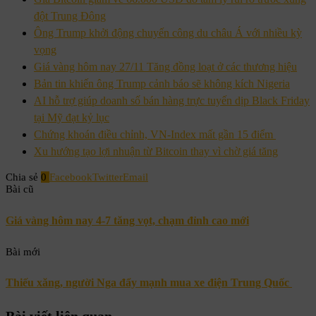
đột Trung Đông
Ông Trump khởi động chuyến công du châu Á với nhiều kỳ
vọng
Giá vàng hôm nay 27/11 Tăng đồng loạt ở các thương hiệu
Bản tin khiến ông Trump cảnh báo sẽ không kích Nigeria
AI hỗ trợ giúp doanh số bán hàng trực tuyến dịp Black Friday
tại Mỹ đạt kỷ lục
Chứng khoán điều chỉnh, VN-Index mất gần 15 điểm
Xu hướng tạo lợi nhuận từ Bitcoin thay vì chờ giá tăng
Chia sẻ
0
Facebook
Twitter
Email
Bài cũ
Giá vàng hôm nay 4-7 tăng vọt, chạm đỉnh cao mới
Bài mới
Thiếu xăng, người Nga đẩy mạnh mua xe điện Trung Quốc