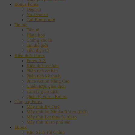
Bonus Forex
Deposit
No Deposit
Gửi Bonus mới
Tin tức
Tiền tệ
Hàng hoá
Chứng khoán
Tin thế giới
Tiền điện tử
Kiến thức Forex
Forex A-Z
Kiến thức cơ bản
Phân tích cơ bản
Phân tích kỹ thuật
Price Action Nâng Cao
Chiến lược giao dịch
Tâm lý giao dịch
Quản lý vốn – Rủi ro
Công cụ Forex
Máy tính Ký Quỹ
Máy tính lợi Nhuận/Rủi ro (R:R)
Máy tính Lot theo % rủi ro
Máy tính rủi ro phá sản
Ebook
Kho Sách Tài Chính