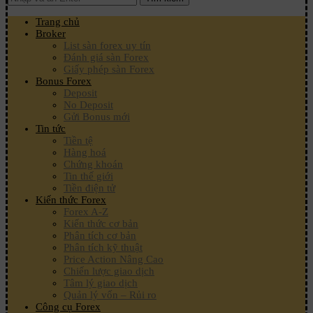
Trang chủ
Broker
List sàn forex uy tín
Đánh giá sàn Forex
Giấy phép sàn Forex
Bonus Forex
Deposit
No Deposit
Gửi Bonus mới
Tin tức
Tiền tệ
Hàng hoá
Chứng khoán
Tin thế giới
Tiền điện tử
Kiến thức Forex
Forex A-Z
Kiến thức cơ bản
Phân tích cơ bản
Phân tích kỹ thuật
Price Action Nâng Cao
Chiến lược giao dịch
Tâm lý giao dịch
Quản lý vốn – Rủi ro
Công cụ Forex