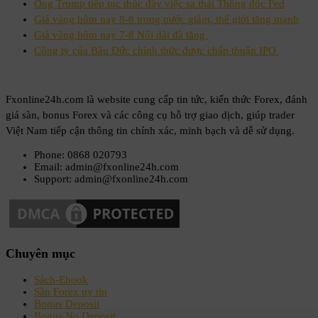
Ông Trump tiếp tục thúc đẩy việc sa thải Thống đốc Fed
Giá vàng hôm nay 8-8 trong nước giảm, thế giới tăng mạnh
Giá vàng hôm nay 7-8 Nối dài đà tăng
Công ty của Bầu Đức chính thức được chấp thuận IPO
Fxonline24h.com là website cung cấp tin tức, kiến thức Forex, đánh
giá sàn, bonus Forex và các công cụ hỗ trợ giao dịch, giúp trader
Việt Nam tiếp cận thông tin chính xác, minh bạch và dễ sử dụng.
Phone: 0868 020793
Email: admin@fxonline24h.com
Support: admin@fxonline24h.com
Chuyên mục
Sách-Ebook
Sàn Forex uy tín
Bonus Deposit
Bonus No Deposit