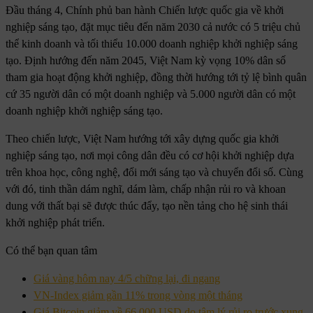
Đầu tháng 4, Chính phủ ban hành Chiến lược quốc gia về khởi
nghiệp sáng tạo, đặt mục tiêu đến năm 2030 cả nước có 5 triệu chủ
thể kinh doanh và tối thiểu 10.000 doanh nghiệp khởi nghiệp sáng
tạo. Định hướng đến năm 2045, Việt Nam kỳ vọng 10% dân số
tham gia hoạt động khởi nghiệp, đồng thời hướng tới tỷ lệ bình quân
cứ 35 người dân có một doanh nghiệp và 5.000 người dân có một
doanh nghiệp khởi nghiệp sáng tạo.
Theo chiến lược, Việt Nam hướng tới xây dựng quốc gia khởi
nghiệp sáng tạo, nơi mọi công dân đều có cơ hội khởi nghiệp dựa
trên khoa học, công nghệ, đổi mới sáng tạo và chuyển đổi số. Cùng
với đó, tinh thần dám nghĩ, dám làm, chấp nhận rủi ro và khoan
dung với thất bại sẽ được thúc đẩy, tạo nền tảng cho hệ sinh thái
khởi nghiệp phát triển.
Có thể bạn quan tâm
Giá vàng hôm nay 4/5 chững lại, đi ngang
VN-Index giảm gần 11% trong vòng một tháng
Giá Bitcoin giảm về 66.000 USD do tâm lý rủi ro trước xung