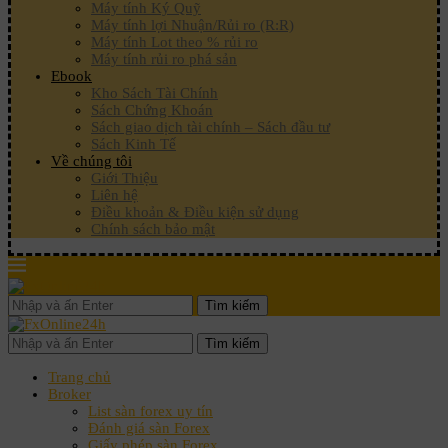
Máy tính Ký Quỹ
Máy tính lợi Nhuận/Rủi ro (R:R)
Máy tính Lot theo % rủi ro
Máy tính rủi ro phá sản
Ebook
Kho Sách Tài Chính
Sách Chứng Khoán
Sách giao dịch tài chính – Sách đầu tư
Sách Kinh Tế
Về chúng tôi
Giới Thiệu
Liên hệ
Điều khoản & Điều kiện sử dụng
Chính sách bảo mật
Tìm kiếm
Tìm kiếm
Trang chủ
Broker
List sàn forex uy tín
Đánh giá sàn Forex
Giấy phép sàn Forex