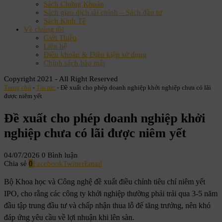
Sách Chứng Khoán
Sách giao dịch tài chính – Sách đầu tư
Sách Kinh Tế
Về chúng tôi
Giới Thiệu
Liên hệ
Điều khoản & Điều kiện sử dụng
Chính sách bảo mật
Copyright 2021 - All Right Reserved
Trang chủ
-
Tin tức
-
Đề xuất cho phép doanh nghiệp khởi nghiệp chưa có lãi
được niêm yết
Đề xuất cho phép doanh nghiệp khởi
nghiệp chưa có lãi được niêm yết
04/07/2026
0 Bình luận
Chia sẻ
0
Facebook
Twitter
Email
Bộ Khoa học và Công nghệ đề xuất điều chỉnh tiêu chí niêm yết
IPO, cho rằng các công ty khởi nghiệp thường phải trải qua 3-5 năm
đầu tập trung đầu tư và chấp nhận thua lỗ để tăng trưởng, nên khó
đáp ứng yêu cầu về lợi nhuận khi lên sàn.