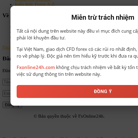
Kiến thức Forex A-Z
Về chúng tôi
Miễn trừ trách nhiệm
Chính sách bảo mật
Tất cả nội dung trên website này đều vì mục đích cung cấ
Điều khoản & Điều kiện
phải lời khuyên đầu tư.
Liên hệ
Facebook
Instagram
Linkedin
Youtube
Email
Tại Việt Nam, giao dịch CFD forex có các rủi ro nhất định
ro về pháp lý. Độc giả nên tìm hiểu kỹ trước khi đưa ra q
Đăng ký nhận tin
Fxonline24h.com
không chịu trách nhiệm về bất kỳ tổn t
Đăng ký để nhận tin tức mới nhất từ FxOnline24h!
việc sử dụng thông tin trên website này.
ĐỒNG Ý
© Bản quyền thuộc về FxOnline24h.