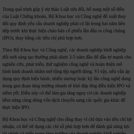
Trong quá trình góp ý dự thảo Luật sửa đổi, bổ sung một số điều
của Luật Chứng khoán, Bộ Khoa học và Công nghệ đề xuất thay
đổi quy định yêu cầu doanh nghiệp phải có lãi trong hai năm liên
tiếp trước khi thực hiện chào bán cổ phiếu lần đầu ra công chúng
(IPO), thay bằng các tiêu chí phù hợp hơn.
Theo Bộ Khoa học và Công nghệ, các doanh nghiệp khởi nghiệp
đổi mới sáng tạo thường phải dành 3-5 năm đầu để đầu tư mạnh cho
nghiên cứu, phát triển, thử nghiệm công nghệ và hoàn thiện mô
hình kinh doanh nhằm mở rộng tệp người dùng. Vì vậy, nếu vẫn áp
dụng quy định hiện hành, nhiều startup hoặc kỳ lân công nghệ đang
trong giai đoạn tăng trưởng nhanh sẽ khó đáp ứng điều kiện IPO và
niêm yết. Điều này có thể làm gia tăng nguy cơ các doanh nghiệp
tiềm năng cùng dòng vốn dịch chuyển sang các quốc gia khác để
thực hiện IPO.
Bộ Khoa học và Công nghệ cho rằng thay vì chỉ dựa vào tiêu chí lợi
nhuận, có thể sử dụng các chỉ số phù hợp hơn để đánh giá năng lực
tài chính và triển vọng tăng trưởng của doanh nghiệp khởi nghiệp.