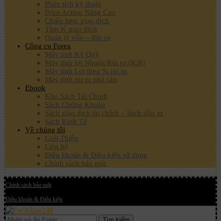
Phân tích kỹ thuật
Price Action Nâng Cao
Chiến lược giao dịch
Tâm lý giao dịch
Quản lý vốn – Rủi ro
Công cụ Forex
Máy tính Ký Quỹ
Máy tính lợi Nhuận/Rủi ro (R:R)
Máy tính Lot theo % rủi ro
Máy tính rủi ro phá sản
Ebook
Kho Sách Tài Chính
Sách Chứng Khoán
Sách giao dịch tài chính – Sách đầu tư
Sách Kinh Tế
Về chúng tôi
Giới Thiệu
Liên hệ
Điều khoản & Điều kiện sử dụng
Chính sách bảo mật
Chính sách bảo mật
Điều khoản & Điều kiện
Tìm kiếm