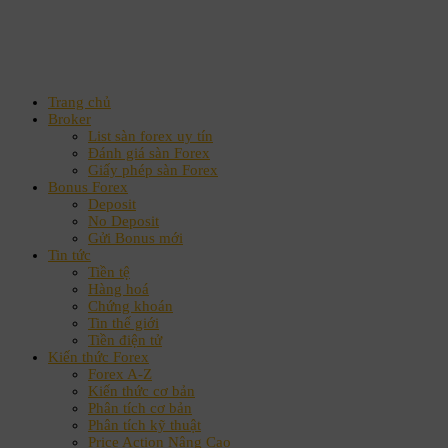
Trang chủ
Broker
List sàn forex uy tín
Đánh giá sàn Forex
Giấy phép sàn Forex
Bonus Forex
Deposit
No Deposit
Gửi Bonus mới
Tin tức
Tiền tệ
Hàng hoá
Chứng khoán
Tin thế giới
Tiền điện tử
Kiến thức Forex
Forex A-Z
Kiến thức cơ bản
Phân tích cơ bản
Phân tích kỹ thuật
Price Action Nâng Cao