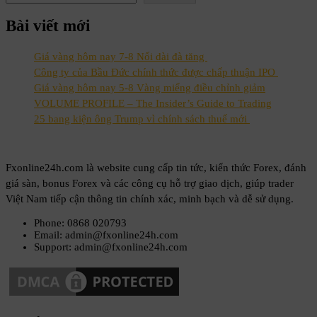
Bài viết mới
Giá vàng hôm nay 7-8 Nối dài đà tăng
Công ty của Bầu Đức chính thức được chấp thuận IPO
Giá vàng hôm nay 5-8 Vàng miếng điều chỉnh giảm
VOLUME PROFILE – The Insider’s Guide to Trading
25 bang kiện ông Trump vì chính sách thuế mới
Fxonline24h.com là website cung cấp tin tức, kiến thức Forex, đánh
giá sàn, bonus Forex và các công cụ hỗ trợ giao dịch, giúp trader
Việt Nam tiếp cận thông tin chính xác, minh bạch và dễ sử dụng.
Phone: 0868 020793
Email: admin@fxonline24h.com
Support: admin@fxonline24h.com