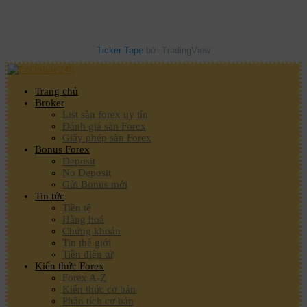
Ticker Tape
bởi TradingView
Trang chủ
Broker
List sàn forex uy tín
Đánh giá sàn Forex
Giấy phép sàn Forex
Bonus Forex
Deposit
No Deposit
Gửi Bonus mới
Tin tức
Tiền tệ
Hàng hoá
Chứng khoán
Tin thế giới
Tiền điện tử
Kiến thức Forex
Forex A-Z
Kiến thức cơ bản
Phân tích cơ bản