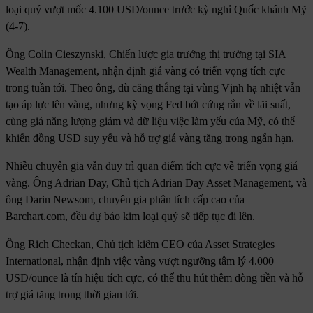
loại quý vượt mốc 4.100 USD/ounce trước kỳ nghỉ Quốc khánh Mỹ
(4-7).
Ông Colin Cieszynski, Chiến lược gia trưởng thị trường tại SIA
Wealth Management, nhận định giá vàng có triển vọng tích cực
trong tuần tới. Theo ông, dù căng thẳng tại vùng Vịnh hạ nhiệt vẫn
tạo áp lực lên vàng, nhưng kỳ vọng Fed bớt cứng rắn về lãi suất,
cùng giá năng lượng giảm và dữ liệu việc làm yếu của Mỹ, có thể
khiến đồng USD suy yếu và hỗ trợ giá vàng tăng trong ngắn hạn.
Nhiều chuyên gia vẫn duy trì quan điểm tích cực về triển vọng giá
vàng. Ông Adrian Day, Chủ tịch Adrian Day Asset Management, và
ông Darin Newsom, chuyên gia phân tích cấp cao của
Barchart.com, đều dự báo kim loại quý sẽ tiếp tục đi lên.
Ông Rich Checkan, Chủ tịch kiêm CEO của Asset Strategies
International, nhận định việc vàng vượt ngưỡng tâm lý 4.000
USD/ounce là tín hiệu tích cực, có thể thu hút thêm dòng tiền và hỗ
trợ giá tăng trong thời gian tới.