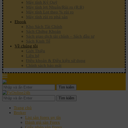
Máy tính Ký Quỹ
Máy tính lợi Nhuận/Rủi ro (R:R)
Máy tính Lot theo % rủi ro
Máy tính rủi ro phá sản
Ebook
Kho Sách Tài Chính
Sách Chứng Khoán
Sách giao dịch tài chính – Sách đầu tư
Sách Kinh Tế
Về chúng tôi
Giới Thiệu
Liên hệ
Điều khoản & Điều kiện sử dụng
Chính sách bảo mật
Tìm kiếm
Tìm kiếm
Trang chủ
Broker
List sàn forex uy tín
Đánh giá sàn Forex
Giấy phép sàn Forex