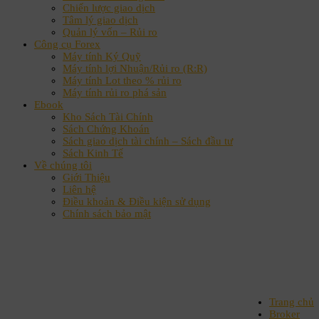
Chiến lược giao dịch
Tâm lý giao dịch
Quản lý vốn – Rủi ro
Công cụ Forex
Máy tính Ký Quỹ
Máy tính lợi Nhuận/Rủi ro (R:R)
Máy tính Lot theo % rủi ro
Máy tính rủi ro phá sản
Ebook
Kho Sách Tài Chính
Sách Chứng Khoán
Sách giao dịch tài chính – Sách đầu tư
Sách Kinh Tế
Về chúng tôi
Giới Thiệu
Liên hệ
Điều khoản & Điều kiện sử dụng
Chính sách bảo mật
Trang chủ
Broker