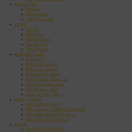
Bonus Forex
Deposit
No Deposit
Gửi Bonus mới
Tin tức
Tiền tệ
Hàng hoá
Chứng khoán
Tin thế giới
Tiền điện tử
Kiến thức Forex
Forex A-Z
Kiến thức cơ bản
Phân tích cơ bản
Phân tích kỹ thuật
Price Action Nâng Cao
Chiến lược giao dịch
Tâm lý giao dịch
Quản lý vốn – Rủi ro
Công cụ Forex
Máy tính Ký Quỹ
Máy tính lợi Nhuận/Rủi ro (R:R)
Máy tính Lot theo % rủi ro
Máy tính rủi ro phá sản
Ebook
Kho Sách Tài Chính