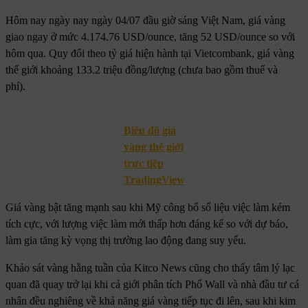
Hôm nay ngày nay ngày 04/07 đầu giờ sáng Việt Nam, giá vàng
giao ngay ở mức 4.174.76 USD/ounce, tăng 52 USD/ounce so với
hôm qua. Quy đổi theo tỷ giá hiện hành tại Vietcombank, giá vàng
thế giới khoảng 133.2 triệu đồng/lượng (chưa bao gồm thuế và
phí).
Biểu đồ giá
vàng thế giới
trực tiếp
TradingView
Giá vàng bật tăng mạnh sau khi Mỹ công bố số liệu việc làm kém
tích cực, với lượng việc làm mới thấp hơn đáng kể so với dự báo,
làm gia tăng kỳ vọng thị trường lao động đang suy yếu.
Khảo sát vàng hằng tuần của Kitco News cũng cho thấy tâm lý lạc
quan đã quay trở lại khi cả giới phân tích Phố Wall và nhà đầu tư cá
nhân đều nghiêng về khả năng giá vàng tiếp tục đi lên, sau khi kim