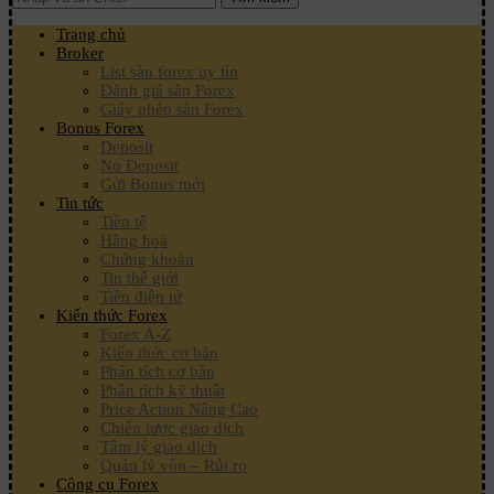
Trang chủ
Broker
List sàn forex uy tín
Đánh giá sàn Forex
Giấy phép sàn Forex
Bonus Forex
Deposit
No Deposit
Gửi Bonus mới
Tin tức
Tiền tệ
Hàng hoá
Chứng khoán
Tin thế giới
Tiền điện tử
Kiến thức Forex
Forex A-Z
Kiến thức cơ bản
Phân tích cơ bản
Phân tích kỹ thuật
Price Action Nâng Cao
Chiến lược giao dịch
Tâm lý giao dịch
Quản lý vốn – Rủi ro
Công cụ Forex