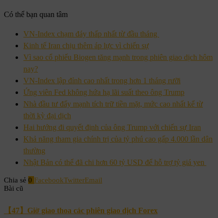
Có thể bạn quan tâm
VN-Index chạm đáy thấp nhất từ đầu tháng
Kinh tế Iran chịu thêm áp lực vì chiến sự
Vì sao cổ phiếu Biogen tăng mạnh trong phiên giao dịch hôm
nay?
VN-Index lập đỉnh cao nhất trong hơn 1 tháng rưỡi
Ứng viên Fed không hứa hạ lãi suất theo ông Trump
Nhà đầu tư đẩy mạnh tích trữ tiền mặt, mức cao nhất kể từ
thời kỳ đại dịch
Hai hướng đi quyết định của ông Trump với chiến sự Iran
Khả năng tham gia chính trị của tỷ phú cao gấp 4.000 lần dân
thường
Nhật Bản có thể đã chi hơn 60 tỷ USD để hỗ trợ tỷ giá yen
Chia sẻ
0
Facebook
Twitter
Email
Bài cũ
【47】Giờ giao thoa các phiên giao dịch Forex