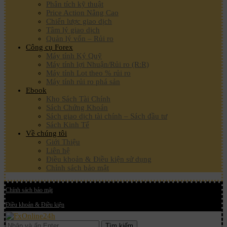
Phân tích kỹ thuật
Price Action Nâng Cao
Chiến lược giao dịch
Tâm lý giao dịch
Quản lý vốn – Rủi ro
Công cụ Forex
Máy tính Ký Quỹ
Máy tính lợi Nhuận/Rủi ro (R:R)
Máy tính Lot theo % rủi ro
Máy tính rủi ro phá sản
Ebook
Kho Sách Tài Chính
Sách Chứng Khoán
Sách giao dịch tài chính – Sách đầu tư
Sách Kinh Tế
Về chúng tôi
Giới Thiệu
Liên hệ
Điều khoản & Điều kiện sử dụng
Chính sách bảo mật
Chính sách bảo mật
Điều khoản & Điều kiện
Tìm kiếm