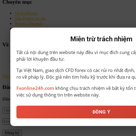
Chuyên mục
Sách-Ebook
Sàn Forex uy tín
Bonus Deposit
Bonus No Deposit
Kiến thức Forex A-Z
Miễn trừ trách nhiệm
Về chúng tôi
Tất cả nội dung trên website này đều vì mục đích cung cấ
Chính sách bảo mật
phải lời khuyên đầu tư.
Điều khoản & Điều kiện
Liên hệ
Tại Việt Nam, giao dịch CFD forex có các rủi ro nhất định
Facebook
Instagram
Linkedin
Youtube
Email
ro về pháp lý. Độc giả nên tìm hiểu kỹ trước khi đưa ra q
Đăng ký nhận tin
Fxonline24h.com
không chịu trách nhiệm về bất kỳ tổn t
việc sử dụng thông tin trên website này.
Đăng ký để nhận tin tức mới nhất từ FxOnline24h!
ĐỒNG Ý