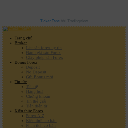
Ticker Tape
bởi TradingView
Trang chủ
Broker
List sàn forex uy tín
Đánh giá sàn Forex
Giấy phép sàn Forex
Bonus Forex
Deposit
No Deposit
Gửi Bonus mới
Tin tức
Tiền tệ
Hàng hoá
Chứng khoán
Tin thế giới
Tiền điện tử
Kiến thức Forex
Forex A-Z
Kiến thức cơ bản
Phân tích cơ bản