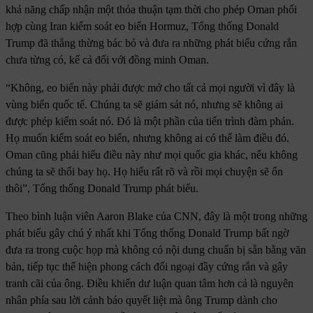
khả năng chấp nhận một thỏa thuận tạm thời cho phép Oman phối
hợp cùng Iran kiểm soát eo biển Hormuz, Tổng thống Donald
Trump đã thẳng thừng bác bỏ và đưa ra những phát biểu cứng rắn
chưa từng có, kể cả đối với đồng minh Oman.
“Không, eo biển này phải được mở cho tất cả mọi người vì đây là
vùng biển quốc tế. Chúng ta sẽ giám sát nó, nhưng sẽ không ai
được phép kiểm soát nó. Đó là một phần của tiến trình đàm phán.
Họ muốn kiểm soát eo biển, nhưng không ai có thể làm điều đó.
Oman cũng phải hiểu điều này như mọi quốc gia khác, nếu không
chúng ta sẽ thổi bay họ. Họ hiểu rất rõ và rồi mọi chuyện sẽ ổn
thôi”, Tổng thống Donald Trump phát biểu.
Theo bình luận viên Aaron Blake của CNN, đây là một trong những
phát biểu gây chú ý nhất khi Tổng thống Donald Trump bất ngờ
đưa ra trong cuộc họp mà không có nội dung chuẩn bị sẵn bằng văn
bản, tiếp tục thể hiện phong cách đối ngoại đầy cứng rắn và gây
tranh cãi của ông. Điều khiến dư luận quan tâm hơn cả là nguyên
nhân phía sau lời cảnh báo quyết liệt mà ông Trump dành cho