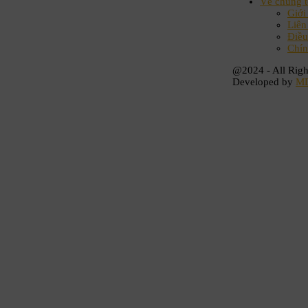
Về chúng t
Giới
Liên
Điều
Chín
@2024 - All Righ
Developed by
M