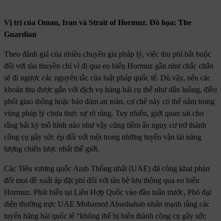
Vị trí của Oman, Iran và Strait of Hormuz. Đồ họa: The
Guardian
Theo đánh giá của nhiều chuyên gia pháp lý, việc thu phí bắt buộc
đối với tàu thuyền chỉ vì đi qua eo biển Hormuz gần như chắc chắn
sẽ đi ngược các nguyên tắc của luật pháp quốc tế. Dù vậy, nếu các
khoản thu được gắn với dịch vụ hàng hải cụ thể như dẫn luồng, điều
phối giao thông hoặc bảo đảm an toàn, cơ chế này có thể nằm trong
vùng pháp lý chưa thực sự rõ ràng. Tuy nhiên, giới quan sát cho
rằng bất kỳ mô hình nào như vậy cũng tiềm ẩn nguy cơ trở thành
công cụ gây sức ép đối với một trong những tuyến vận tải năng
lượng chiến lược nhất thế giới.
Các Tiểu vương quốc Arab Thống nhất (UAE) đã công khai phản
đối mọi đề xuất áp đặt phí đối với tàu bè lưu thông qua eo biển
Hormuz. Phát biểu tại Liên Hợp Quốc vào đầu tuần trước, Phó đại
diện thường trực UAE Mohamed Abushahab nhấn mạnh rằng các
tuyến hàng hải quốc tế “không thể bị biến thành công cụ gây sức