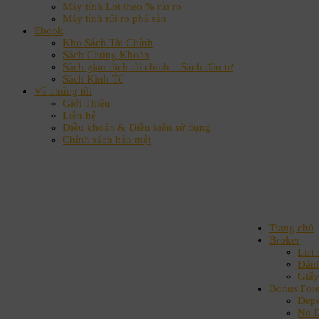
Máy tính Lot theo % rủi ro
Máy tính rủi ro phá sản
Ebook
Kho Sách Tài Chính
Sách Chứng Khoán
Sách giao dịch tài chính – Sách đầu tư
Sách Kinh Tế
Về chúng tôi
Giới Thiệu
Liên hệ
Điều khoản & Điều kiện sử dụng
Chính sách bảo mật
Trang chủ
Broker
List 
Đánh
Giấy
Bonus For
Depo
No D