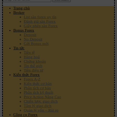
Trang chủ
Broker
List sàn forex uy tín
Đánh giá sàn Forex
Giấy phép sàn Forex
Bonus Forex
Deposit
No Deposit
Gửi Bonus mới
Tin tức
Tiền tệ
Hàng hoá
Chứng khoán
Tin thế giới
Tiền điện tử
Kiến thức Forex
Forex A-Z
Kiến thức cơ bản
Phân tích cơ bản
Phân tích kỹ thuật
Price Action Nâng Cao
Chiến lược giao dịch
Tâm lý giao dịch
Quản lý vốn – Rủi ro
Công cụ Forex