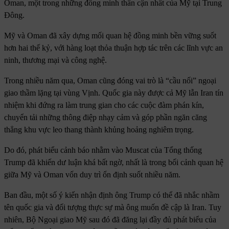
Oman, một trong những đồng minh thân cận nhất của Mỹ tại Trung
Đông.
Mỹ và Oman đã xây dựng mối quan hệ đồng minh bền vững suốt
hơn hai thế kỷ, với hàng loạt thỏa thuận hợp tác trên các lĩnh vực an
ninh, thương mại và công nghệ.
Trong nhiều năm qua, Oman cũng đóng vai trò là “cầu nối” ngoại
giao thầm lặng tại vùng Vịnh. Quốc gia này được cả Mỹ lẫn Iran tín
nhiệm khi đứng ra làm trung gian cho các cuộc đàm phán kín,
chuyển tải những thông điệp nhạy cảm và góp phần ngăn căng
thẳng khu vực leo thang thành khủng hoảng nghiêm trọng.
Do đó, phát biểu cảnh báo nhằm vào Muscat của Tổng thống
Trump đã khiến dư luận khá bất ngờ, nhất là trong bối cảnh quan hệ
giữa Mỹ và Oman vốn duy trì ổn định suốt nhiều năm.
Ban đầu, một số ý kiến nhận định ông Trump có thể đã nhắc nhầm
tên quốc gia và đối tượng thực sự mà ông muốn đề cập là Iran. Tuy
nhiên, Bộ Ngoại giao Mỹ sau đó đã đăng lại đầy đủ phát biểu của