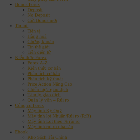
Bonus Forex
Deposit
No Deposit
Gửi Bonus mới
Tin tức
Tiền tệ
Hàng hoá
Chứng khoán
Tin thế giới
Tiền điện tử
Kiến thức Forex
Forex A-Z
Kiến thức cơ bản
Phân tích cơ bản
Phân tích kỹ thuật
Price Action Nâng Cao
Chiến lược giao dịch
Tâm lý giao dịch
Quản lý vốn – Rủi ro
Công cụ Forex
Máy tính Ký Quỹ
Máy tính lợi Nhuận/Rủi ro (R:R)
Máy tính Lot theo % rủi ro
Máy tính rủi ro phá sản
Ebook
Kho Sách Tài Chính