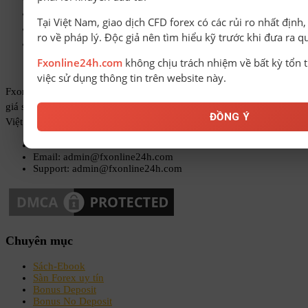
VOLUME PROFILE – The Insider’s Guide to Trading
Tại Việt Nam, giao dịch CFD forex có các rủi ro nhất định
25 bang kiện ông Trump vì chính sách thuế mới
ro về pháp lý. Độc giả nên tìm hiểu kỹ trước khi đưa ra q
Giá vàng hôm nay 4-8 vàng miếng quay đầu tăng
Fxonline24h.com
không chịu trách nhiệm về bất kỳ tổn t
việc sử dụng thông tin trên website này.
Fxonline24h.com là website cung cấp tin tức, kiến thức Forex, đánh
giá sàn, bonus Forex và các công cụ hỗ trợ giao dịch, giúp trader
ĐỒNG Ý
Việt Nam tiếp cận thông tin chính xác, minh bạch và dễ sử dụng.
Phone: 0868 020793
Email: admin@fxonline24h.com
Support: admin@fxonline24h.com
Chuyên mục
Sách-Ebook
Sàn Forex uy tín
Bonus Deposit
Bonus No Deposit