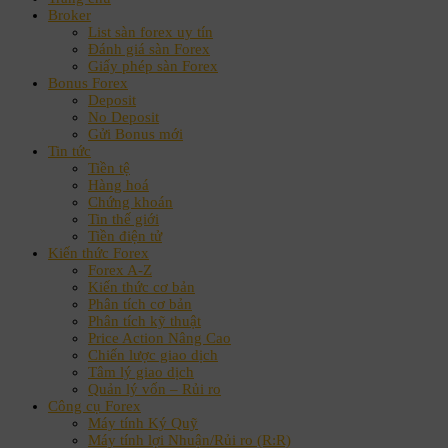
Broker
List sàn forex uy tín
Đánh giá sàn Forex
Giấy phép sàn Forex
Bonus Forex
Deposit
No Deposit
Gửi Bonus mới
Tin tức
Tiền tệ
Hàng hoá
Chứng khoán
Tin thế giới
Tiền điện tử
Kiến thức Forex
Forex A-Z
Kiến thức cơ bản
Phân tích cơ bản
Phân tích kỹ thuật
Price Action Nâng Cao
Chiến lược giao dịch
Tâm lý giao dịch
Quản lý vốn – Rủi ro
Công cụ Forex
Máy tính Ký Quỹ
Máy tính lợi Nhuận/Rủi ro (R:R)