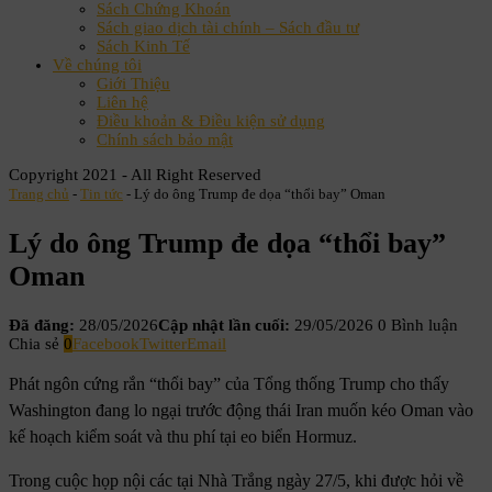
Sách Chứng Khoán
Sách giao dịch tài chính – Sách đầu tư
Sách Kinh Tế
Về chúng tôi
Giới Thiệu
Liên hệ
Điều khoản & Điều kiện sử dụng
Chính sách bảo mật
Copyright 2021 - All Right Reserved
Trang chủ
-
Tin tức
-
Lý do ông Trump đe dọa “thổi bay” Oman
Lý do ông Trump đe dọa “thổi bay”
Oman
Đã đăng:
28/05/2026
Cập nhật lần cuối:
29/05/2026
0 Bình luận
Chia sẻ
0
Facebook
Twitter
Email
Phát ngôn cứng rắn “thổi bay” của Tổng thống Trump cho thấy
Washington đang lo ngại trước động thái Iran muốn kéo Oman vào
kế hoạch kiểm soát và thu phí tại eo biển Hormuz.
Trong cuộc họp nội các tại Nhà Trắng ngày 27/5, khi được hỏi về