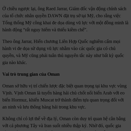
Ở chiều ngược lại, ông Raed Jarrar, Giám đốc vận động chính sách
của tổ chức nhân quyền DAWN đặt trụ sở tại Mỹ, cho rằng việc
Tổng thống Mỹ công khai đe dọa dùng vũ lực với một đồng minh là
hành động “rất nguy hiểm và thiếu kiềm chế”.
Theo ông Jarrar, Hiến chương Liên Hợp Quốc nghiêm cấm mọi
hành vi đe dọa sử dụng vũ lực nhằm vào các quốc gia có chủ
quyền, và Mỹ cũng phải tuân thủ nguyên tắc này như bất kỳ quốc
gia nào khác.
Vai trò trung gian của Oman
Oman sở hữu vị trí chiến lược đặc biệt quan trọng tại khu vực vùng
Vịnh. Vịnh Oman là tuyến hàng hải chủ chốt nối biển Arab với eo
biển Hormuz, khiến Muscat trở thành điểm tựa quan trọng đối với
an ninh và lưu thông hàng hải trong khu vực.
Không chỉ có lợi thế về địa lý, Oman còn duy trì quan hệ cân bằng
với cả phương Tây và Iran suốt nhiều thập kỷ. Nhờ đó, quốc gia