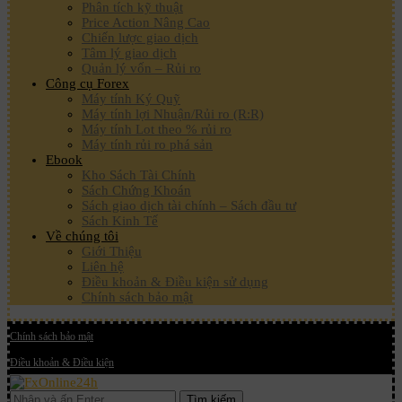
Phân tích kỹ thuật
Price Action Nâng Cao
Chiến lược giao dịch
Tâm lý giao dịch
Quản lý vốn – Rủi ro
Công cụ Forex
Máy tính Ký Quỹ
Máy tính lợi Nhuận/Rủi ro (R:R)
Máy tính Lot theo % rủi ro
Máy tính rủi ro phá sản
Ebook
Kho Sách Tài Chính
Sách Chứng Khoán
Sách giao dịch tài chính – Sách đầu tư
Sách Kinh Tế
Về chúng tôi
Giới Thiệu
Liên hệ
Điều khoản & Điều kiện sử dụng
Chính sách bảo mật
Chính sách bảo mật
Điều khoản & Điều kiện
Tìm kiếm