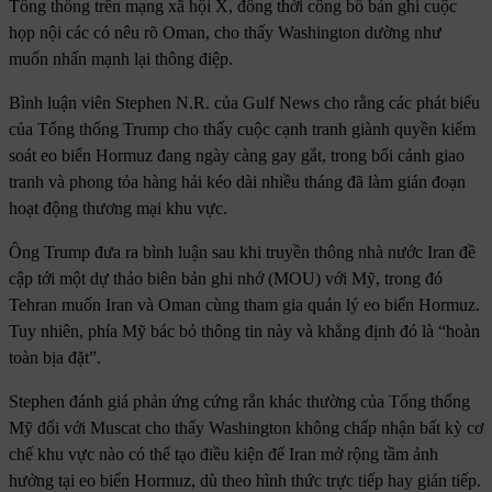
Tổng thống trên mạng xã hội X, đồng thời công bố bản ghi cuộc
họp nội các có nêu rõ Oman, cho thấy Washington dường như
muốn nhấn mạnh lại thông điệp.
Bình luận viên Stephen N.R. của Gulf News cho rằng các phát biểu
của Tổng thống Trump cho thấy cuộc cạnh tranh giành quyền kiểm
soát eo biển Hormuz đang ngày càng gay gắt, trong bối cảnh giao
tranh và phong tỏa hàng hải kéo dài nhiều tháng đã làm gián đoạn
hoạt động thương mại khu vực.
Ông Trump đưa ra bình luận sau khi truyền thông nhà nước Iran đề
cập tới một dự thảo biên bản ghi nhớ (MOU) với Mỹ, trong đó
Tehran muốn Iran và Oman cùng tham gia quản lý eo biển Hormuz.
Tuy nhiên, phía Mỹ bác bỏ thông tin này và khẳng định đó là “hoàn
toàn bịa đặt”.
Stephen đánh giá phản ứng cứng rắn khác thường của Tổng thống
Mỹ đối với Muscat cho thấy Washington không chấp nhận bất kỳ cơ
chế khu vực nào có thể tạo điều kiện để Iran mở rộng tầm ảnh
hưởng tại eo biển Hormuz, dù theo hình thức trực tiếp hay gián tiếp.