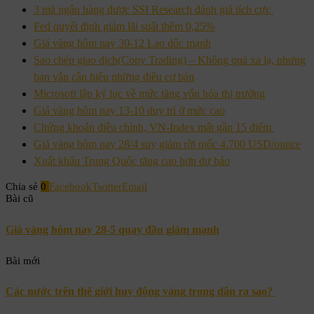
3 mã ngân hàng được SSI Research đánh giá tích cực
Fed quyết định giảm lãi suất thêm 0,25%
Giá vàng hôm nay 30-12 Lao dốc mạnh
Sao chép giao dịch(Copy Trading) – Không quá xa lạ, nhưng
bạn vẫn cần hiểu những điều cơ bản
Microsoft lập kỷ lục về mức tăng vốn hóa thị trường
Giá vàng hôm nay 13-10 duy trì ở mức cao
Chứng khoán điều chỉnh, VN-Index mất gần 15 điểm
Giá vàng hôm nay 28/4 suy giảm rời mốc 4.700 USD/ounce
Xuất khẩu Trung Quốc tăng cao hơn dự báo
Chia sẻ
0
Facebook
Twitter
Email
Bài cũ
Giá vàng hôm nay 28-5 quay đầu giảm mạnh
Bài mới
Các nước trên thế giới huy động vàng trong dân ra sao?