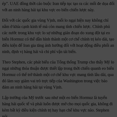
ép”. UAE đồng thời cáo buộc Iran tiếp tục tạo ra các mối đe dọa đối
với an ninh hàng hải tại khu vực eo biển chiến lược này.
Đối với các quốc gia vùng Vịnh, mối lo ngại hiện nay không chỉ
nằm ở khía cạnh kinh tế mà còn mang tính chiến lược. Chính phủ
các nước trong khu vực lo sợ những gián đoạn do xung đột tại eo
biển Hormuz có thể dần hình thành một cơ chế chính trị kéo dài, tạo
điều kiện để Iran gia tăng ảnh hưởng đối với hoạt động điều phối an
ninh, định vị hàng hải và chi phí vận tải biển.
Theo Stephen, các phát biểu của Tổng thống Trump cho thấy Mỹ lo
ngại những thỏa thuận được thiết lập trong thời chiến quanh eo biển
Hormuz có thể trở thành một cơ chế khu vực mang tính lâu dài, qua
đó làm suy giảm vai trò trực tiếp của Washington trong việc bảo
đảm an ninh hàng hải tại vùng Vịnh.
Lập trường của Mỹ trước sau như một eo biển Hormuz là tuyến
hàng hải quốc tế và phải luôn được mở cho mọi quốc gia, không đi
kèm bất kỳ điều kiện chính trị hay hạn chế khu vực nào. Stephen
nói.