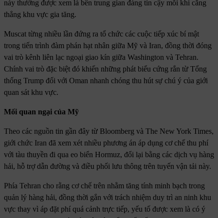
này thường được xem là bên trung gian đáng tin cậy mỗi khi căng
thẳng khu vực gia tăng.
Muscat từng nhiều lần đứng ra tổ chức các cuộc tiếp xúc bí mật
trong tiến trình đàm phán hạt nhân giữa Mỹ và Iran, đồng thời đóng
vai trò kênh liên lạc ngoại giao kín giữa Washington và Tehran.
Chính vai trò đặc biệt đó khiến những phát biểu cứng rắn từ Tổng
thống Trump đối với Oman nhanh chóng thu hút sự chú ý của giới
quan sát khu vực.
Mối quan ngại của Mỹ
Theo các nguồn tin gần đây từ Bloomberg và The New York Times,
giới chức Iran đã xem xét nhiều phương án áp dụng cơ chế thu phí
với tàu thuyền đi qua eo biển Hormuz, đổi lại bằng các dịch vụ hàng
hải, hỗ trợ dẫn đường và điều phối lưu thông trên tuyến vận tải này.
Phía Tehran cho rằng cơ chế trên nhằm tăng tính minh bạch trong
quản lý hàng hải, đồng thời gắn với trách nhiệm duy trì an ninh khu
vực thay vì áp đặt phí quá cảnh trực tiếp, yếu tố được xem là có ý