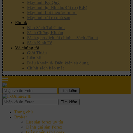
Máy tính Ký Quỹ
Máy tính lợi Nhuận/Rủi ro (R:R)
Máy tính Lot theo % rủi ro
Máy tính rủi ro phá sản
Ebook
Kho Sách Tài Chính
Sách Chứng Khoán
Sách giao dịch tài chính – Sách đầu tư
Sách Kinh Tế
Về chúng tôi
Giới Thiệu
Liên hệ
Điều khoản & Điều kiện sử dụng
Chính sách bảo mật
Tìm kiếm
Tìm kiếm
Trang chủ
Broker
List sàn forex uy tín
Đánh giá sàn Forex
Giấy phép sàn Forex