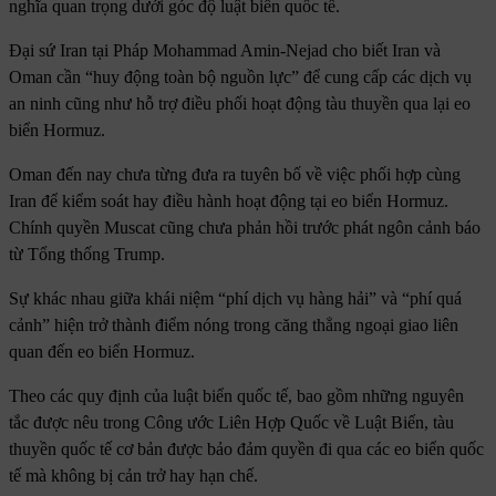
nghĩa quan trọng dưới góc độ luật biển quốc tế.
Đại sứ Iran tại Pháp Mohammad Amin-Nejad cho biết Iran và
Oman cần “huy động toàn bộ nguồn lực” để cung cấp các dịch vụ
an ninh cũng như hỗ trợ điều phối hoạt động tàu thuyền qua lại eo
biển Hormuz.
Oman đến nay chưa từng đưa ra tuyên bố về việc phối hợp cùng
Iran để kiểm soát hay điều hành hoạt động tại eo biển Hormuz.
Chính quyền Muscat cũng chưa phản hồi trước phát ngôn cảnh báo
từ Tổng thống Trump.
Sự khác nhau giữa khái niệm “phí dịch vụ hàng hải” và “phí quá
cảnh” hiện trở thành điểm nóng trong căng thẳng ngoại giao liên
quan đến eo biển Hormuz.
Theo các quy định của luật biển quốc tế, bao gồm những nguyên
tắc được nêu trong Công ước Liên Hợp Quốc về Luật Biển, tàu
thuyền quốc tế cơ bản được bảo đảm quyền đi qua các eo biển quốc
tế mà không bị cản trở hay hạn chế.