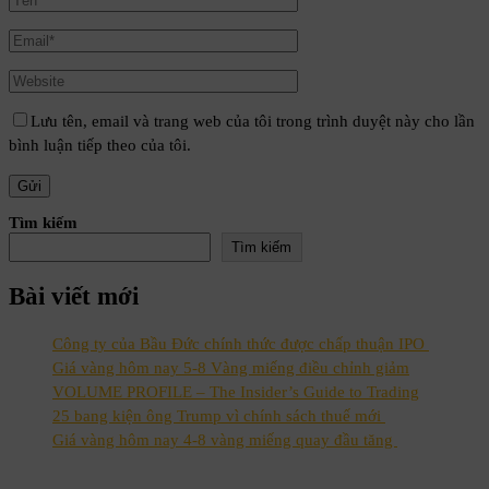
Lưu tên, email và trang web của tôi trong trình duyệt này cho lần
bình luận tiếp theo của tôi.
Tìm kiếm
Tìm kiếm
Bài viết mới
Công ty của Bầu Đức chính thức được chấp thuận IPO
Giá vàng hôm nay 5-8 Vàng miếng điều chỉnh giảm
VOLUME PROFILE – The Insider’s Guide to Trading
25 bang kiện ông Trump vì chính sách thuế mới
Giá vàng hôm nay 4-8 vàng miếng quay đầu tăng