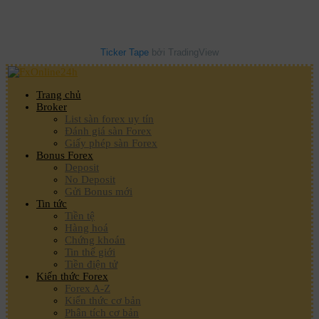
Ticker Tape
bởi TradingView
Trang chủ
Broker
List sàn forex uy tín
Đánh giá sàn Forex
Giấy phép sàn Forex
Bonus Forex
Deposit
No Deposit
Gửi Bonus mới
Tin tức
Tiền tệ
Hàng hoá
Chứng khoán
Tin thế giới
Tiền điện tử
Kiến thức Forex
Forex A-Z
Kiến thức cơ bản
Phân tích cơ bản