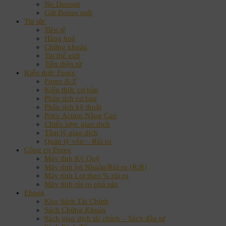
No Deposit
Gửi Bonus mới
Tin tức
Tiền tệ
Hàng hoá
Chứng khoán
Tin thế giới
Tiền điện tử
Kiến thức Forex
Forex A-Z
Kiến thức cơ bản
Phân tích cơ bản
Phân tích kỹ thuật
Price Action Nâng Cao
Chiến lược giao dịch
Tâm lý giao dịch
Quản lý vốn – Rủi ro
Công cụ Forex
Máy tính Ký Quỹ
Máy tính lợi Nhuận/Rủi ro (R:R)
Máy tính Lot theo % rủi ro
Máy tính rủi ro phá sản
Ebook
Kho Sách Tài Chính
Sách Chứng Khoán
Sách giao dịch tài chính – Sách đầu tư