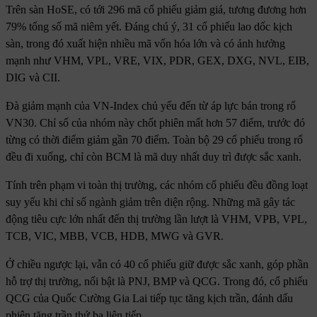
Trên sàn HoSE, có tới 296 mã cổ phiếu giảm giá, tương đương hơn
79% tổng số mã niêm yết. Đáng chú ý, 31 cổ phiếu lao dốc kịch
sàn, trong đó xuất hiện nhiều mã vốn hóa lớn và có ảnh hưởng
mạnh như VHM, VPL, VRE, VIX, PDR, GEX, DXG, NVL, EIB,
DIG và CII.
Đà giảm mạnh của VN-Index chủ yếu đến từ áp lực bán trong rổ
VN30. Chỉ số của nhóm này chốt phiên mất hơn 57 điểm, trước đó
từng có thời điểm giảm gần 70 điểm. Toàn bộ 29 cổ phiếu trong rổ
đều đi xuống, chỉ còn BCM là mã duy nhất duy trì được sắc xanh.
Tính trên phạm vi toàn thị trường, các nhóm cổ phiếu đều đồng loạt
suy yếu khi chỉ số ngành giảm trên diện rộng. Những mã gây tác
động tiêu cực lớn nhất đến thị trường lần lượt là VHM, VPB, VPL,
TCB, VIC, MBB, VCB, HDB, MWG và GVR.
Ở chiều ngược lại, vẫn có 40 cổ phiếu giữ được sắc xanh, góp phần
hỗ trợ thị trường, nổi bật là PNJ, BMP và QCG. Trong đó, cổ phiếu
QCG của Quốc Cường Gia Lai tiếp tục tăng kịch trần, đánh dấu
phiên tăng trần thứ ba liên tiếp.