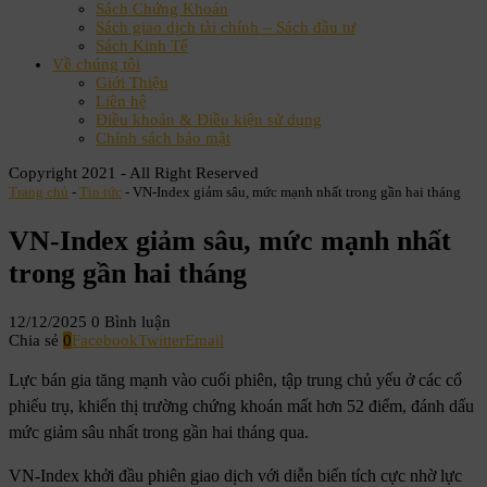
Sách Chứng Khoán
Sách giao dịch tài chính – Sách đầu tư
Sách Kinh Tế
Về chúng tôi
Giới Thiệu
Liên hệ
Điều khoản & Điều kiện sử dụng
Chính sách bảo mật
Copyright 2021 - All Right Reserved
Trang chủ
-
Tin tức
-
VN-Index giảm sâu, mức mạnh nhất trong gần hai tháng
VN-Index giảm sâu, mức mạnh nhất
trong gần hai tháng
12/12/2025
0 Bình luận
Chia sẻ
0
Facebook
Twitter
Email
Lực bán gia tăng mạnh vào cuối phiên, tập trung chủ yếu ở các cổ
phiếu trụ, khiến thị trường chứng khoán mất hơn 52 điểm, đánh dấu
mức giảm sâu nhất trong gần hai tháng qua.
VN-Index khởi đầu phiên giao dịch với diễn biến tích cực nhờ lực