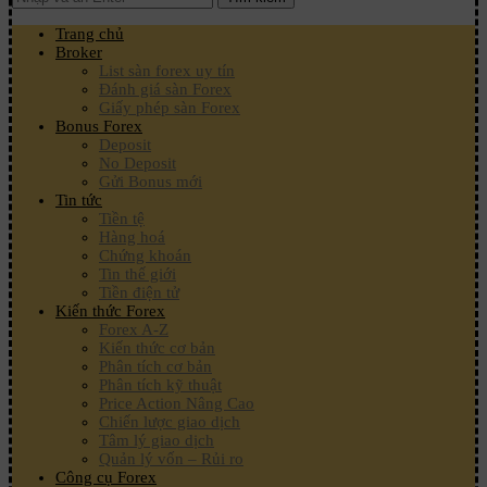
Trang chủ
Broker
List sàn forex uy tín
Đánh giá sàn Forex
Giấy phép sàn Forex
Bonus Forex
Deposit
No Deposit
Gửi Bonus mới
Tin tức
Tiền tệ
Hàng hoá
Chứng khoán
Tin thế giới
Tiền điện tử
Kiến thức Forex
Forex A-Z
Kiến thức cơ bản
Phân tích cơ bản
Phân tích kỹ thuật
Price Action Nâng Cao
Chiến lược giao dịch
Tâm lý giao dịch
Quản lý vốn – Rủi ro
Công cụ Forex