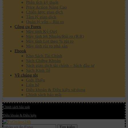
Phân tích kỹ thuật
Price Action Nâng Cao
Chiến lược giao dịch
Tâm lý giao dịch
Quản lý vốn – Rủi ro
Công cụ Forex
Máy tính Ký Quỹ
Máy tính lợi Nhuận/Rủi ro (R:R)
Máy tính Lot theo % rủi ro
Máy tính rủi ro phá sản
Ebook
Kho Sách Tài Chính
Sách Chứng Khoán
Sách giao dịch tài chính – Sách đầu tư
Sách Kinh Tế
Về chúng tôi
Giới Thiệu
Liên hệ
Điều khoản & Điều kiện sử dụng
Chính sách bảo mật
Chính sách bảo mật
Điều khoản & Điều kiện
Tìm kiếm