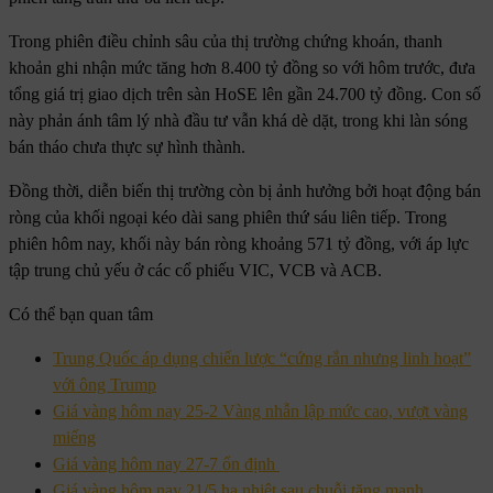
Trong phiên điều chỉnh sâu của thị trường chứng khoán, thanh
khoản ghi nhận mức tăng hơn 8.400 tỷ đồng so với hôm trước, đưa
tổng giá trị giao dịch trên sàn HoSE lên gần 24.700 tỷ đồng. Con số
này phản ánh tâm lý nhà đầu tư vẫn khá dè dặt, trong khi làn sóng
bán tháo chưa thực sự hình thành.
Đồng thời, diễn biến thị trường còn bị ảnh hưởng bởi hoạt động bán
ròng của khối ngoại kéo dài sang phiên thứ sáu liên tiếp. Trong
phiên hôm nay, khối này bán ròng khoảng 571 tỷ đồng, với áp lực
tập trung chủ yếu ở các cổ phiếu VIC, VCB và ACB.
Có thể bạn quan tâm
Trung Quốc áp dụng chiến lược “cứng rắn nhưng linh hoạt”
với ông Trump
Giá vàng hôm nay 25-2 Vàng nhẫn lập mức cao, vượt vàng
miếng
Giá vàng hôm nay 27-7 ổn định
Giá vàng hôm nay 21/5 hạ nhiệt sau chuỗi tăng mạnh