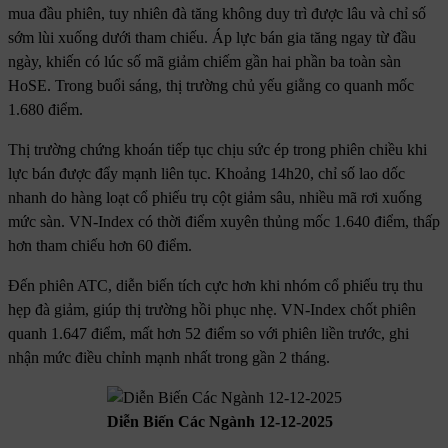
mua đầu phiên, tuy nhiên đà tăng không duy trì được lâu và chỉ số
sớm lùi xuống dưới tham chiếu. Áp lực bán gia tăng ngay từ đầu
ngày, khiến có lúc số mã giảm chiếm gần hai phần ba toàn sàn
HoSE. Trong buổi sáng, thị trường chủ yếu giằng co quanh mốc
1.680 điểm.
Thị trường chứng khoán tiếp tục chịu sức ép trong phiên chiều khi
lực bán được đẩy mạnh liên tục. Khoảng 14h20, chỉ số lao dốc
nhanh do hàng loạt cổ phiếu trụ cột giảm sâu, nhiều mã rơi xuống
mức sàn. VN-Index có thời điểm xuyên thủng mốc 1.640 điểm, thấp
hơn tham chiếu hơn 60 điểm.
Đến phiên ATC, diễn biến tích cực hơn khi nhóm cổ phiếu trụ thu
hẹp đà giảm, giúp thị trường hồi phục nhẹ. VN-Index chốt phiên
quanh 1.647 điểm, mất hơn 52 điểm so với phiên liền trước, ghi
nhận mức điều chỉnh mạnh nhất trong gần 2 tháng.
Diễn Biến Các Ngành 12-12-2025