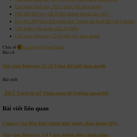
Giá vàng hôm nay 26/11 phục hồi tăng mạnh
Nên bắt đáy hay cắt lỗ khi chứng khoán lao dốc?
Hạ viện Mỹ tìm cách ngăn ông Trump áp thuế đối với Canada
VN-Index bật mạnh gần 50 điểm
Giá vàng hôm nay 15-10 tiếp tục tăng mạnh
Chia sẻ
0
Facebook
Twitter
Email
Bài cũ
Giá vàng hôm nay 12-12 Vàng thế giới tăng mạnh
Bài mới
【01】Forex là gì? Tổng quan thị trường ngoại hối
Bài viết liên quan
Công ty của Bầu Đức chính thức được chấp thuận IPO
Giá vàng hôm nay 5-8 Vàng miếng điều chỉnh giảm