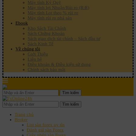
Máy tính Ký Quỹ
Máy tính lợi Nhuận/Rủi ro (R:R)
Máy tính Lot theo % rủi ro
Máy tính rủi ro phá sản
Ebook
Kho Sách Tài Chính
Sách Chứng Khoán
Sách giao dịch tài chính – Sách đầu tư
Sách Kinh Tế
Về chúng tôi
Giới Thiệu
Liên hệ
Điều khoản & Điều kiện sử dụng
Chính sách bảo mật
Tìm kiếm
Tìm kiếm
Trang chủ
Broker
List sàn forex uy tín
Đánh giá sàn Forex
Giấy phép sàn Forex