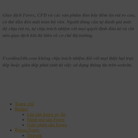
Giao dịch Forex, CFD và các sản phẩm đòn bẩy tiềm ẩn rủi ro cao,
có thể dẫn đến mất toàn bộ vốn. Người dùng cần tự đánh giá mức
độ chịu rủi ro, tự chịu trách nhiệm với mọi quyết định đầu tư và chỉ
nên giao dịch khi đã hiểu rõ cơ chế thị trường.
Fxonline24h.com không chịu trách nhiệm đối với mọi thiệt hại trực
tiếp hoặc gián tiếp phát sinh từ việc sử dụng thông tin trên website.
Trang chủ
Broker
List sàn forex uy tín
Đánh giá sàn Forex
Giấy phép sàn Forex
Bonus Forex
Deposit