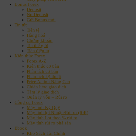
Bonus Forex
Deposit
No Deposit
Gửi Bonus mới
Tin tức
Tiền tệ
Hàng hoá
Chứng khoán
Tin thế giới
Tiền điện tử
Kiến thức Forex
Forex A-Z
Kiến thức cơ bản
Phân tích cơ bản
Phân tích kỹ thuật
Price Action Nâng Cao
Chiến lược giao dịch
Tâm lý giao dịch
Quản lý vốn – Rủi ro
Công cụ Forex
Máy tính Ký Quỹ
Máy tính lợi Nhuận/Rủi ro (R:R)
Máy tính Lot theo % rủi ro
Máy tính rủi ro phá sản
Ebook
Kho Sách Tài Chính