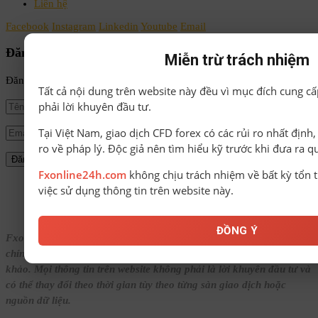
Liên hệ
Facebook
Instagram
Linkedin
Youtube
Email
Đăng ký nhận tin
Miễn trừ trách nhiệm
Đăng ký để nhận tin tức mới nhất từ FxOnline24h!
Tất cả nội dung trên website này đều vì mục đích cung cấ
phải lời khuyên đầu tư.
Tại Việt Nam, giao dịch CFD forex có các rủi ro nhất định
ro về pháp lý. Độc giả nên tìm hiểu kỹ trước khi đưa ra q
Fxonline24h.com
không chịu trách nhiệm về bất kỳ tổn t
© Bản quyền thuộc về FxOnline24h.
việc sử dụng thông tin trên website này.
ĐỒNG Ý
Fxonline24h.com cung cấp nội dung tổng hợp về Forex, tin tức tài
chính, đánh giá sàn và các chương trình bonus với mục đích tham
khảo. Mọi thông tin trên website không phải là lời khuyên đầu tư và
có thể thay đổi theo thời gian tùy theo từng sàn giao dịch hoặc
nguồn dữ liệu.