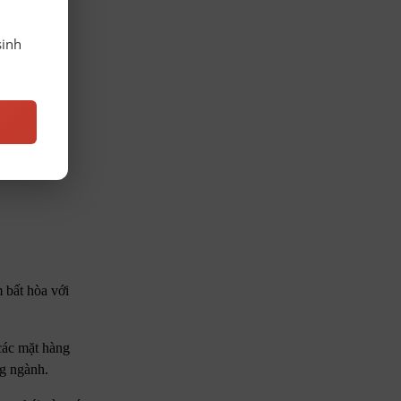
sinh
 bất hòa với
các mặt hàng
ng ngành.