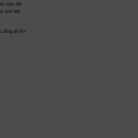
uối năm đến
hính phủ Mỹ
c đáng kể lên