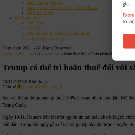
Sách Chứng Khoán
gia.
Sách giao dịch tài chính – Sách đầu tư
Sách Kinh Tế
Fxon
Về chúng tôi
từ vi
Giới Thiệu
Liên hệ
Điều khoản & Điều kiện sử dụng
Chính sách bảo mật
Copyright 2021 - All Right Reserved
Trang chủ
-
Tin tức
-
Trump có thể trì hoãn thuế đối với sản phẩm bán dẫn
Trump có thể trì hoãn thuế đối với
20/11/2025
0 Bình luận
Chia sẻ
0
Facebook
Twitter
Email
Sau vài tháng thông báo áp thuế 100% lên sản phẩm bán dẫn, Mỹ đang
Trung Quốc.
Ngày 19/11, Reuters dẫn lời một nguồn tin am hiểu cho biết giới ch
bán dẫn. Trong vài ngày gần đây, thông điệp này đã được chuyển tới