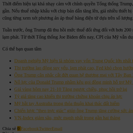
Thời điểm hiện tại khá nhạy cảm với chính quyền Tổng thống Trump,
gần. Nếu thuế nhập khẩu với chip bán dẫn tăng lên, giá nhiều thiết bị
cũng từng xem xét phương án áp thuế hàng điện tử dựa trên số lượng 
Tuần trước, ông Trump đã thu hồi mức thuế đối ứng đối với hơn 200
lạm phát. Từ thời Tổng thống Joe Biden đến nay, CPI của Mỹ vẫn duy
Có thể bạn quan tâm
Doanh nghiệp Mỹ hiện là nhóm vay vốn Trung Quốc lớn nhất t
Thị trường lao động suy yếu, lạm phát cao, Fed khó chọn hướn
Ông Trump cân nhắc cắt đứt quan hệ thương mại với Tây Ba
Nỗ lực của Donald Trump nhằm kêu gọi đồng minh hỗ trợ Mỹ 
Giá vàng hôm nay 21-10 Tăng ngược chiều, phục hồi trở lại
Tỷ giá tăng cao khiến thị trường chứng khoán chịu áp lực
Mỹ bắt tay Australia trong thỏa thuận khai thác đất hiếm
Chiến lược “theo trực giác” giúp ông Trump tăng cường sức
VN-Index giảm sâu, mức mạnh nhất trong gần hai tháng
Chia sẻ
0
Facebook
Twitter
Email