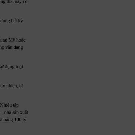
ng thái này có
 dụng bất kỳ
t tại Mỹ hoặc
 họ vẫn đang
 sử dụng mọi
uy nhiên, cả
 Nhiều tập
– nhà sản xuất
 khoảng 100 tỷ