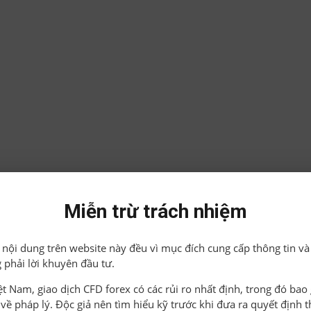
Miễn trừ trách nhiệm
ả nội dung trên website này đều vì mục đích cung cấp thông tin và
 phải lời khuyên đầu tư.
iệt Nam, giao dịch CFD forex có các rủi ro nhất định, trong đó ba
o về pháp lý. Độc giả nên tìm hiểu kỹ trước khi đưa ra quyết định 