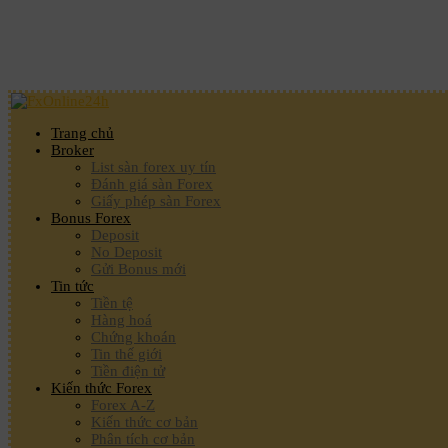
Trang chủ
Broker
List sàn forex uy tín
Đánh giá sàn Forex
Giấy phép sàn Forex
Bonus Forex
Deposit
No Deposit
Gửi Bonus mới
Tin tức
Tiền tệ
Hàng hoá
Chứng khoán
Tin thế giới
Tiền điện tử
Kiến thức Forex
Forex A-Z
Kiến thức cơ bản
Phân tích cơ bản