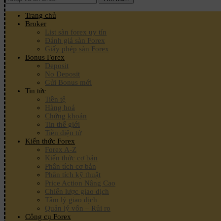
Trang chủ
Broker
List sàn forex uy tín
Đánh giá sàn Forex
Giấy phép sàn Forex
Bonus Forex
Deposit
No Deposit
Gửi Bonus mới
Tin tức
Tiền tệ
Hàng hoá
Chứng khoán
Tin thế giới
Tiền điện tử
Kiến thức Forex
Forex A-Z
Kiến thức cơ bản
Phân tích cơ bản
Phân tích kỹ thuật
Price Action Nâng Cao
Chiến lược giao dịch
Tâm lý giao dịch
Quản lý vốn – Rủi ro
Công cụ Forex