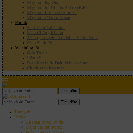
Máy tính Ký Quỹ
Máy tính lợi Nhuận/Rủi ro (R:R)
Máy tính Lot theo % rủi ro
Máy tính rủi ro phá sản
Ebook
Kho Sách Tài Chính
Sách Chứng Khoán
Sách giao dịch tài chính – Sách đầu tư
Sách Kinh Tế
Về chúng tôi
Giới Thiệu
Liên hệ
Điều khoản & Điều kiện sử dụng
Chính sách bảo mật
Tìm kiếm
Tìm kiếm
Trang chủ
Broker
List sàn forex uy tín
Đánh giá sàn Forex
Giấy phép sàn Forex