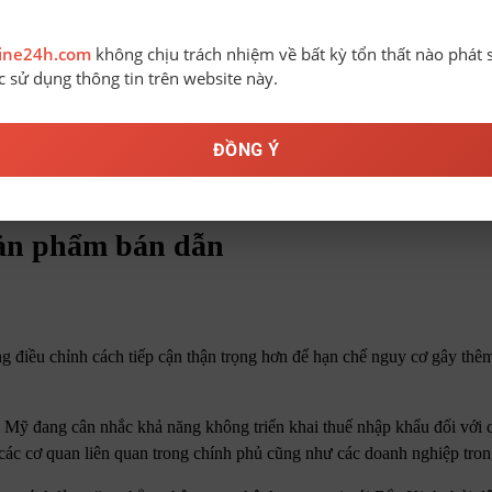
line24h.com
không chịu trách nhiệm về bất kỳ tổn thất nào phát 
ệc sử dụng thông tin trên website này.
ĐỒNG Ý
 sản phẩm bán dẫn
 điều chỉnh cách tiếp cận thận trọng hơn để hạn chế nguy cơ gây thêm
ức Mỹ đang cân nhắc khả năng không triển khai thuế nhập khẩu đối với 
 các cơ quan liên quan trong chính phủ cũng như các doanh nghiệp tro