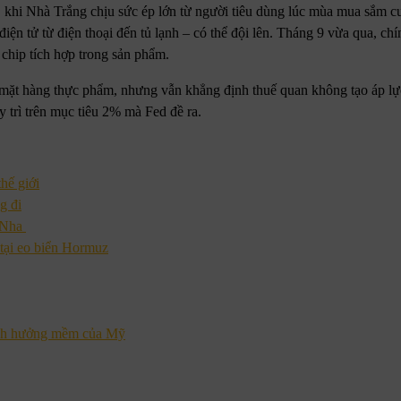
 khi Nhà Trắng chịu sức ép lớn từ người tiêu dùng lúc mùa mua sắm c
 điện tử từ điện thoại đến tủ lạnh – có thể đội lên. Tháng 9 vừa qua, c
chip tích hợp trong sản phẩm.
 mặt hàng thực phẩm, nhưng vẫn khẳng định thuế quan không tạo áp lự
 trì trên mục tiêu 2% mà Fed đề ra.
hế giới
g đi
n Nha
tại eo biển Hormuz
 ảnh hưởng mềm của Mỹ