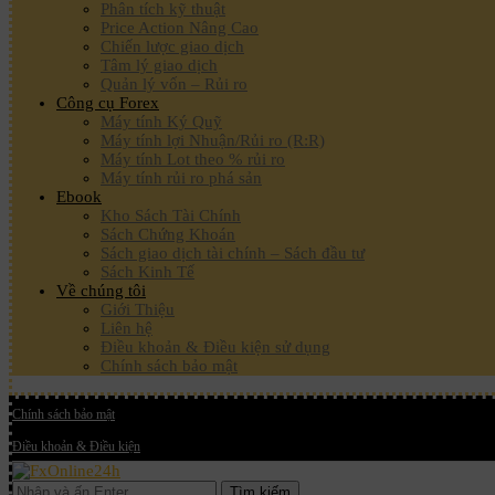
Phân tích kỹ thuật
Price Action Nâng Cao
Chiến lược giao dịch
Tâm lý giao dịch
Quản lý vốn – Rủi ro
Công cụ Forex
Máy tính Ký Quỹ
Máy tính lợi Nhuận/Rủi ro (R:R)
Máy tính Lot theo % rủi ro
Máy tính rủi ro phá sản
Ebook
Kho Sách Tài Chính
Sách Chứng Khoán
Sách giao dịch tài chính – Sách đầu tư
Sách Kinh Tế
Về chúng tôi
Giới Thiệu
Liên hệ
Điều khoản & Điều kiện sử dụng
Chính sách bảo mật
Chính sách bảo mật
Điều khoản & Điều kiện
Tìm kiếm