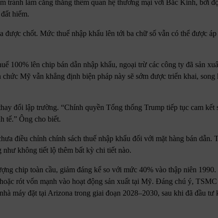
 tránh làm căng thẳng thêm quan hệ thương mại với Bắc Kinh, bởi độ
 đất hiếm.
a được chốt. Mức thuế nhập khẩu lên tới ba chữ số vẫn có thể được áp
ế 100% lên chip bán dẫn nhập khẩu, ngoại trừ các công ty đã sản xuấ
n chức Mỹ vẫn khẳng định biện pháp này sẽ sớm được triển khai, song
hay đổi lập trường. “Chính quyền Tổng thống Trump tiếp tục cam kết
h tế.” Ông cho biết.
a điều chỉnh chính sách thuế nhập khẩu đối với mặt hàng bán dẫn. T
như không tiết lộ thêm bất kỳ chi tiết nào.
ợng chip toàn cầu, giảm đáng kể so với mức 40% vào thập niên 1990.
hoặc rót vốn mạnh vào hoạt động sản xuất tại Mỹ. Đáng chú ý, TSMC 
 nhà máy đặt tại Arizona trong giai đoạn 2028–2030, sau khi đã đầu tư