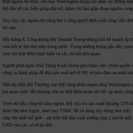
Một nguồn tin khác cho hay Washington đang cân nhắc kỹ lưỡng nhằm
thể dẫn tới các biện pháp đáp trả, thậm chí làm gián đoạn nguồn cung
Tuy vậy, các nguồn tin cũng lưu ý rằng quyết định cuối cùng vẫn chư
lúc nào.
Hồi tháng 8, Tổng thống Mỹ Donald Trump thông báo kế hoạch áp thu
cam kết sẽ đặt nhà máy trong nước. Trong những tháng gần đây, qua
xem xét thời điểm thực hiện và các chi tiết liên quan.
Người phát ngôn Nhà Trắng Kush Desai phủ nhận việc chính quyền t
công cụ hành pháp để đưa sản xuất trở về Mỹ và bảo đảm an ninh kin
Một đại diện Bộ Thương mại Mỹ cũng nhấn mạnh rằng Washington chư
hai quan chức đều không chia sẻ thời điểm hoàn tất việc áp thuế, cũng 
Theo dữ liệu công bố năm ngoái, Mỹ chỉ còn sản xuất khoảng 12% lư
đoàn lớn như Apple, Intel hay TSMC đã và đang xây dựng nhà máy, 
chip lớn nhất thế giới – dự kiến bắt đầu xuất xưởng chip 2 nm từ một
USD vào các cơ sở tại đây.