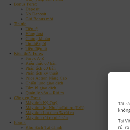
Bonus Forex
Deposit
No Deposit
Gửi Bonus mới
Tin tức
Tiền tệ
Hàng hoá
Chứng khoán
Tin thế giới
Tiền điện tử
Kiến thức Forex
Forex A-Z
Kiến thức cơ bản
Phân tích cơ bản
Phân tích kỹ thuật
Price Action Nâng Cao
Chiến lược giao dịch
Tâm lý giao dịch
Quản lý vốn – Rủi ro
Công cụ Forex
Máy tính Ký Quỹ
Tất c
Máy tính lợi Nhuận/Rủi ro (R:R)
không
Máy tính Lot theo % rủi ro
Máy tính rủi ro phá sản
Tại V
Ebook
rủi r
Kho Sách Tài Chính