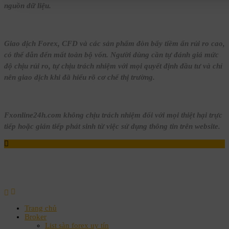
nguồn dữ liệu.
Giao dịch Forex, CFD và các sản phẩm đòn bẩy tiềm ẩn rủi ro cao,
có thể dẫn đến mất toàn bộ vốn. Người dùng cần tự đánh giá mức
độ chịu rủi ro, tự chịu trách nhiệm với mọi quyết định đầu tư và chỉ
nên giao dịch khi đã hiểu rõ cơ chế thị trường.
Fxonline24h.com không chịu trách nhiệm đối với mọi thiệt hại trực
tiếp hoặc gián tiếp phát sinh từ việc sử dụng thông tin trên website.
Trang chủ
Broker
List sàn forex uy tín