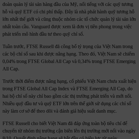
đoàn quản lý tài sản hàng đầu của Mỹ, nổi tiếng với các quỹ tương
hỗ và quỹ ETF có chi phí thấp. Đây là nhà phát hành quỹ tương hỗ
lớn nhất thế giới và cũng thuộc nhóm các tổ chức quản lý tài sản lớn
nhất toàn cầu. Vanguard được xem là đơn vị tiên phong trong việc
phát triển mô hình đầu tư theo quỹ chỉ số.
Tuần trước, FTSE Russell đã công bố tỷ trọng của Việt Nam trong
các bộ chỉ số sau khi được nâng hạng. Theo đó, Việt Nam sẽ chiếm
0,04% trong FTSE Global All Cap và 0,34% trong FTSE Emerging
All Cap.
Trước thời điểm được nâng hạng, cổ phiếu Việt Nam chưa xuất hiện
trong FTSE Global All Cap Index và FTSE Emerging All Cap, do
hai bộ chỉ số này chỉ bao gồm các thị trường phát triển và mới nổi.
Nhiều quỹ đầu tư và quỹ ETF lớn trên thế giới sử dụng các chỉ số
này làm cơ sở để theo dõi và đánh giá hiệu suất danh mục.
FTSE Russell cho biết Việt Nam đã đáp ứng toàn bộ tiêu chí để
chuyển từ nhóm thị trường cận biên lên thị trường mới nổi vào ngày
8/10. Quyết định nâng hạng sẽ bắt đầu có hiệu lực từ ngày