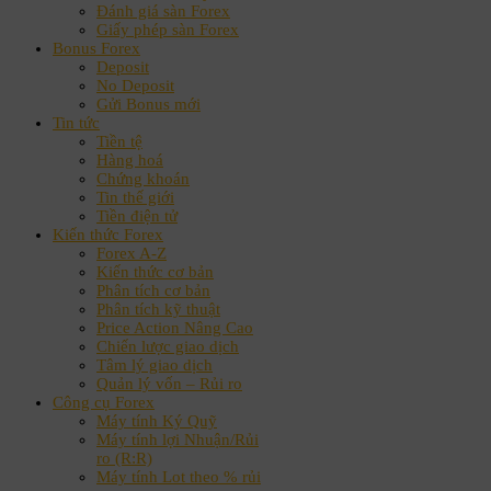
Đánh giá sàn Forex
Giấy phép sàn Forex
Bonus Forex
Deposit
No Deposit
Gửi Bonus mới
Tin tức
Tiền tệ
Hàng hoá
Chứng khoán
Tin thế giới
Tiền điện tử
Kiến thức Forex
Forex A-Z
Kiến thức cơ bản
Phân tích cơ bản
Phân tích kỹ thuật
Price Action Nâng Cao
Chiến lược giao dịch
Tâm lý giao dịch
Quản lý vốn – Rủi ro
Công cụ Forex
Máy tính Ký Quỹ
Máy tính lợi Nhuận/Rủi
ro (R:R)
Máy tính Lot theo % rủi