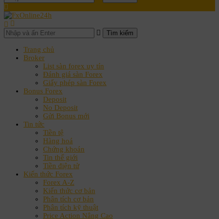
Tìm kiếm
Trang chủ
Broker
List sàn forex uy tín
Đánh giá sàn Forex
Giấy phép sàn Forex
Bonus Forex
Deposit
No Deposit
Gửi Bonus mới
Tin tức
Tiền tệ
Hàng hoá
Chứng khoán
Tin thế giới
Tiền điện tử
Kiến thức Forex
Forex A-Z
Kiến thức cơ bản
Phân tích cơ bản
Phân tích kỹ thuật
Price Action Nâng Cao