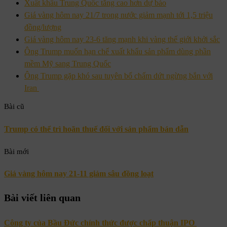
Xuất khẩu Trung Quốc tăng cao hơn dự báo
Giá vàng hôm nay 21/7 trong nước giảm mạnh tới 1,5 triệu
đồng/lượng
Giá vàng hôm nay 23-6 tăng mạnh khi vàng thế giới khởi sắc
Ông Trump muốn hạn chế xuất khẩu sản phẩm dùng phần
mềm Mỹ sang Trung Quốc
Ông Trump gặp khó sau tuyên bố chấm dứt ngừng bắn với
Iran
Bài cũ
Trump có thể trì hoãn thuế đối với sản phẩm bán dẫn
Bài mới
Giá vàng hôm nay 21-11 giảm sâu đồng loạt
Bài viết liên quan
Công ty của Bầu Đức chính thức được chấp thuận IPO