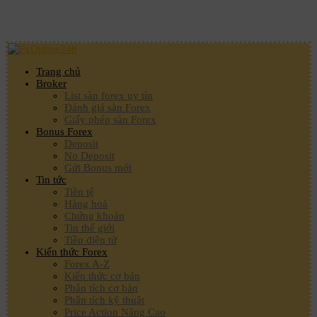
Trang chủ
Broker
List sàn forex uy tín
Đánh giá sàn Forex
Giấy phép sàn Forex
Bonus Forex
Deposit
No Deposit
Gửi Bonus mới
Tin tức
Tiền tệ
Hàng hoá
Chứng khoán
Tin thế giới
Tiền điện tử
Kiến thức Forex
Forex A-Z
Kiến thức cơ bản
Phân tích cơ bản
Phân tích kỹ thuật
Price Action Nâng Cao