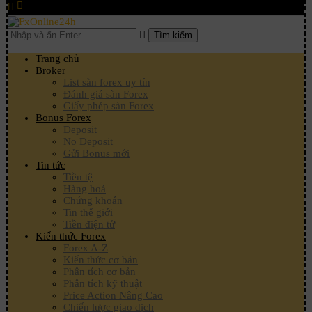
Tìm kiếm
Trang chủ
Broker
List sàn forex uy tín
Đánh giá sàn Forex
Giấy phép sàn Forex
Bonus Forex
Deposit
No Deposit
Gửi Bonus mới
Tin tức
Tiền tệ
Hàng hoá
Chứng khoán
Tin thế giới
Tiền điện tử
Kiến thức Forex
Forex A-Z
Kiến thức cơ bản
Phân tích cơ bản
Phân tích kỹ thuật
Price Action Nâng Cao
Chiến lược giao dịch