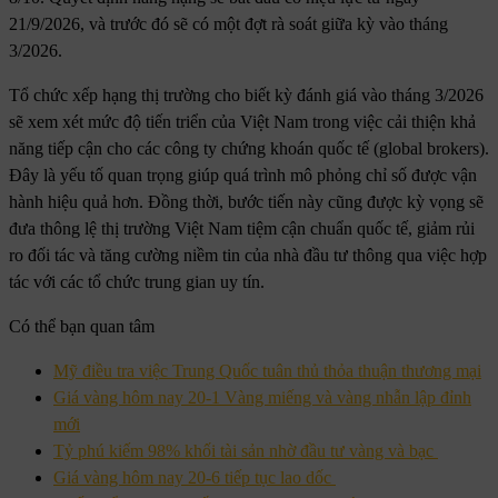
21/9/2026, và trước đó sẽ có một đợt rà soát giữa kỳ vào tháng
3/2026.
Tổ chức xếp hạng thị trường cho biết kỳ đánh giá vào tháng 3/2026
sẽ xem xét mức độ tiến triển của Việt Nam trong việc cải thiện khả
năng tiếp cận cho các công ty chứng khoán quốc tế (global brokers).
Đây là yếu tố quan trọng giúp quá trình mô phỏng chỉ số được vận
hành hiệu quả hơn. Đồng thời, bước tiến này cũng được kỳ vọng sẽ
đưa thông lệ thị trường Việt Nam tiệm cận chuẩn quốc tế, giảm rủi
ro đối tác và tăng cường niềm tin của nhà đầu tư thông qua việc hợp
tác với các tổ chức trung gian uy tín.
Có thể bạn quan tâm
Mỹ điều tra việc Trung Quốc tuân thủ thỏa thuận thương mại
Giá vàng hôm nay 20-1 Vàng miếng và vàng nhẫn lập đỉnh
mới
Tỷ phú kiếm 98% khối tài sản nhờ đầu tư vàng và bạc
Giá vàng hôm nay 20-6 tiếp tục lao dốc