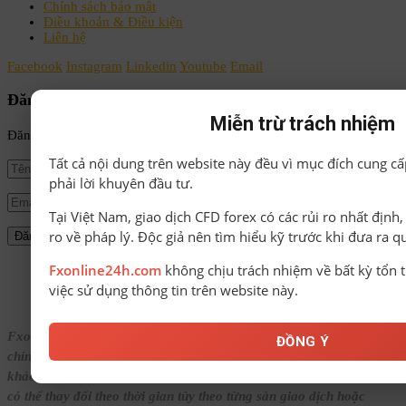
Chính sách bảo mật
Điều khoản & Điều kiện
Liên hệ
Facebook
Instagram
Linkedin
Youtube
Email
Đăng ký nhận tin
Miễn trừ trách nhiệm
Đăng ký để nhận tin tức mới nhất từ FxOnline24h!
Tất cả nội dung trên website này đều vì mục đích cung cấ
phải lời khuyên đầu tư.
Tại Việt Nam, giao dịch CFD forex có các rủi ro nhất định
ro về pháp lý. Độc giả nên tìm hiểu kỹ trước khi đưa ra q
Fxonline24h.com
không chịu trách nhiệm về bất kỳ tổn t
© Bản quyền thuộc về FxOnline24h.
việc sử dụng thông tin trên website này.
Fxonline24h.com cung cấp nội dung tổng hợp về Forex, tin tức tài
ĐỒNG Ý
chính, đánh giá sàn và các chương trình bonus với mục đích tham
khảo. Mọi thông tin trên website không phải là lời khuyên đầu tư và
có thể thay đổi theo thời gian tùy theo từng sàn giao dịch hoặc