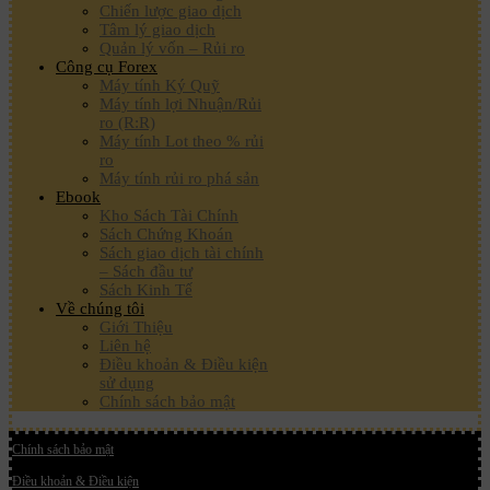
Chiến lược giao dịch
Tâm lý giao dịch
Quản lý vốn – Rủi ro
Công cụ Forex
Máy tính Ký Quỹ
Máy tính lợi Nhuận/Rủi
ro (R:R)
Máy tính Lot theo % rủi
ro
Máy tính rủi ro phá sản
Ebook
Kho Sách Tài Chính
Sách Chứng Khoán
Sách giao dịch tài chính
– Sách đầu tư
Sách Kinh Tế
Về chúng tôi
Giới Thiệu
Liên hệ
Điều khoản & Điều kiện
sử dụng
Chính sách bảo mật
Chính sách bảo mật
Điều khoản & Điều kiện