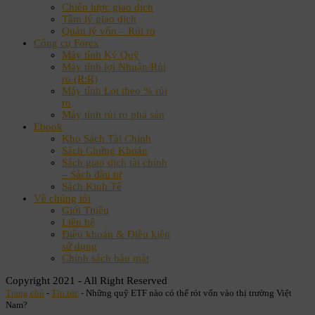
Chiến lược giao dịch
Tâm lý giao dịch
Quản lý vốn – Rủi ro
Công cụ Forex
Máy tính Ký Quỹ
Máy tính lợi Nhuận/Rủi
ro (R:R)
Máy tính Lot theo % rủi
ro
Máy tính rủi ro phá sản
Ebook
Kho Sách Tài Chính
Sách Chứng Khoán
Sách giao dịch tài chính
– Sách đầu tư
Sách Kinh Tế
Về chúng tôi
Giới Thiệu
Liên hệ
Điều khoản & Điều kiện
sử dụng
Chính sách bảo mật
Copyright 2021 - All Right Reserved
Trang chủ
-
Tin tức
-
Những quỹ ETF nào có thể rót vốn vào thị trường Việt
Nam?