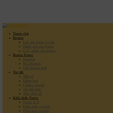
Trang chủ
Broker
List sàn forex uy tín
Đánh giá sàn Forex
Giấy phép sàn Forex
Bonus Forex
Deposit
No Deposit
Gửi Bonus mới
Tin tức
Tiền tệ
Hàng hoá
Chứng khoán
Tin thế giới
Tiền điện tử
Kiến thức Forex
Forex A-Z
Kiến thức cơ bản
Phân tích cơ bản