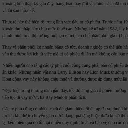
khoảng bốn thập kỷ gần đây, hàng loạt thay đổi về chính sách đã mở 
và tài sản thừa kế.
Thực tế này thể hiện rõ trong lĩnh vực đầu tư cổ phiếu. Trước năm 1
khoản thu nhập này chịu mức thuế cao. Nhưng kể từ năm 1982, Ủy b
chính mình trên thị trường mở, tạo ra một cơ chế phân phối giá trị ho
Thay vì phân phối lợi nhuận bằng cổ tức, doanh nghiệp có thể tiến hà
vẫn thu được lợi ích từ việc giá trị cổ phiếu đi lên mà không cần bán
Nhiều người cho rằng các tỷ phú cuối cùng cũng phải bán cổ phiếu để 
án khác. Những nhân vật như Larry Ellison hay Elon Musk thường vay
Hoạt động vay này không chịu thuế và thường được áp dụng mức lãi 
“Đặc biệt trong những năm gần đây, tốc độ tăng giá cổ phiếu thường vư
tiếp tục đi vay mới”, bà Ray Madoff phân tích.
Các tỷ phú cũng có nhiều cách để giảm thiểu tối đa nghĩa vụ thuế khi
trở lên khi được chuyển giao dưới dạng quà tặng hoặc thừa kế có thể c
lại kém hiệu quả do tồn tại nhiều quy định ưu ái và bảo vệ cho các d