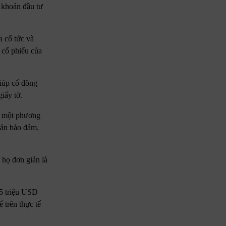
c khoản đầu tư
a cổ tức và
 cổ phiếu của
giúp cổ đông
iấy tờ.
có một phương
sản bảo đảm.
 họ đơn giản là
15 triệu USD
 trên thực tế