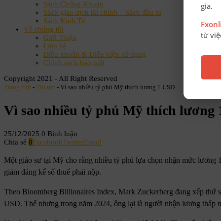
Sách Chứng Khoán
gia.
Sách giao dịch tài chính – Sách đầu tư
Sách Kinh Tế
Fxon
Về chúng tôi
từ vi
Giới Thiệu
Liên hệ
Điều khoản & Điều kiện sử dụng
Chính sách bảo mật
Copyright 2021 - All Right Reserved
Trang chủ
-
Tin tức
-
Vì sao nhiều tỷ phú Mỹ thích lương 1 USD
Vì sao nhiều tỷ phú Mỹ thích lương
25/12/2025
0 Bình luận
Chia sẻ
0
Facebook
Twitter
Email
Một giáo sư tại Mỹ cho rằng nhiều tỷ phú lựa chọn nhận mức lương 1 U
giảm đáng kể số thuế phải nộp.
Theo Bloomberg Billionaires Index, Mark Zuckerberg đang xếp thứ sáu 
USD. Thế nhưng trong năm 2024, ông lại là người nhận lương thấp n