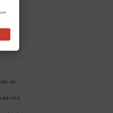
sinh
 tiêu, vừa
c tính 235 tỷ