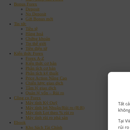
Bonus Forex
Deposit
No Deposit
Gửi Bonus mới
Tin tức
Tiền tệ
Hàng hoá
Chứng khoán
Tin thế giới
Tiền điện tử
Kiến thức Forex
Forex A-Z
Kiến thức cơ bản
Phân tích cơ bản
Phân tích kỹ thuật
Price Action Nâng Cao
Chiến lược giao dịch
Tâm lý giao dịch
Quản lý vốn – Rủi ro
Công cụ Forex
Máy tính Ký Quỹ
Tất c
Máy tính lợi Nhuận/Rủi ro (R:R)
không
Máy tính Lot theo % rủi ro
Máy tính rủi ro phá sản
Tại V
Ebook
rủi r
Kho Sách Tài Chính