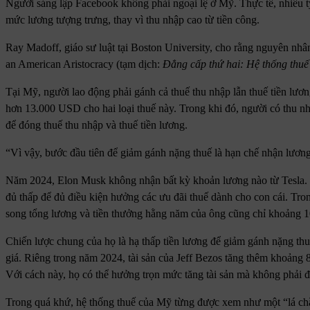
Người sáng lập Facebook không phải ngoại lệ ở Mỹ. Thực tế, nhiều
mức lương tượng trưng, thay vì thu nhập cao từ tiền công.
Ray Madoff, giáo sư luật tại Boston University, cho rằng nguyên nh
an American Aristocracy (tạm dịch:
Đẳng cấp thứ hai: Hệ thống thuế 
Tại Mỹ, người lao động phải gánh cả thuế thu nhập lẫn thuế tiền lư
hơn 13.000 USD cho hai loại thuế này. Trong khi đó, người có thu
để đóng thuế thu nhập và thuế tiền lương.
“Vì vậy, bước đầu tiên để giảm gánh nặng thuế là hạn chế nhận lươn
Năm 2024, Elon Musk không nhận bất kỳ khoản lương nào từ Tesla. 
đủ thấp để đủ điều kiện hưởng các ưu đãi thuế dành cho con cái. Tro
song tổng lương và tiền thưởng hằng năm của ông cũng chỉ khoảng
Chiến lược chung của họ là hạ thấp tiền lương để giảm gánh nặng thuế.
giá. Riêng trong năm 2024, tài sản của Jeff Bezos tăng thêm khoản
Với cách này, họ có thể hưởng trọn mức tăng tài sản mà không phải đ
Trong quá khứ, hệ thống thuế của Mỹ từng được xem như một “lá chắn