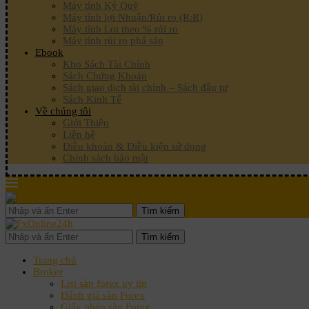
Máy tính Ký Quỹ
Máy tính lợi Nhuận/Rủi ro (R:R)
Máy tính Lot theo % rủi ro
Máy tính rủi ro phá sản
Ebook
Kho Sách Tài Chính
Sách Chứng Khoán
Sách giao dịch tài chính – Sách đầu tư
Sách Kinh Tế
Về chúng tôi
Giới Thiệu
Liên hệ
Điều khoản & Điều kiện sử dụng
Chính sách bảo mật
Tìm kiếm
Tìm kiếm
Trang chủ
Broker
List sàn forex uy tín
Đánh giá sàn Forex
Giấy phép sàn Forex