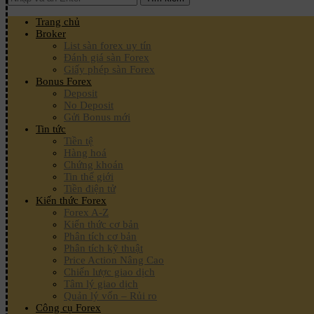
Trang chủ
Broker
List sàn forex uy tín
Đánh giá sàn Forex
Giấy phép sàn Forex
Bonus Forex
Deposit
No Deposit
Gửi Bonus mới
Tin tức
Tiền tệ
Hàng hoá
Chứng khoán
Tin thế giới
Tiền điện tử
Kiến thức Forex
Forex A-Z
Kiến thức cơ bản
Phân tích cơ bản
Phân tích kỹ thuật
Price Action Nâng Cao
Chiến lược giao dịch
Tâm lý giao dịch
Quản lý vốn – Rủi ro
Công cụ Forex