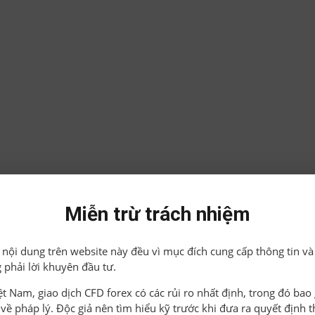
Miễn trừ trách nhiệm
ả nội dung trên website này đều vì mục đích cung cấp thông tin và
 phải lời khuyên đầu tư.
iệt Nam, giao dịch CFD forex có các rủi ro nhất định, trong đó ba
o về pháp lý. Độc giả nên tìm hiểu kỹ trước khi đưa ra quyết định 