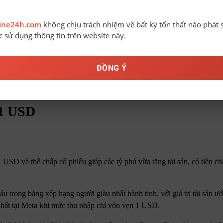
line24h.com
không chịu trách nhiệm về bất kỳ tổn thất nào phát 
ệc sử dụng thông tin trên website này.
ĐỒNG Ý
 1 USD
SD và thế chấp cổ phiếu giúp các tỷ phú vừa tăng tài sản, có tiền chi
trong bảng xếp hạng người giàu nhất hành tinh, với giá trị tài sản ướ
hất tại Meta khi mức thu nhập chỉ vỏn vẹn 1 USD.