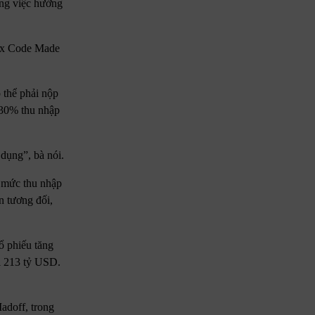
ộng việc hưởng
Tax Code Made
 thể phải nộp
 30% thu nhập
dụng”, bà nói.
 mức thu nhập
n tương đối,
cổ phiếu tăng
i 213 tỷ USD.
adoff, trong