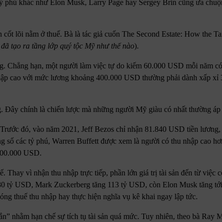
 tỷ phú khác như Elon Musk, Larry Page hay Sergey Brin cũng ưa chu
ân cốt lõi nằm ở thuế. Bà là tác giả cuốn The Second Estate: How the 
đã tạo ra tầng lớp quý tộc Mỹ như thế nào
).
ơng. Chẳng hạn, một người làm việc tự do kiếm 60.000 USD mỗi năm có
 nhập cao với mức lương khoảng 400.000 USD thường phải dành xấp xỉ
g. Đây chính là chiến lược mà những người Mỹ giàu có nhất thường áp 
Trước đó, vào năm 2021, Jeff Bezos chỉ nhận 81.840 USD tiền lương,
ng số các tỷ phú, Warren Buffett được xem là người có thu nhập cao hơ
 100.000 USD.
 Thay vì nhận thu nhập trực tiếp, phần lớn giá trị tài sản đến từ việc 
g 80 tỷ USD, Mark Zuckerberg tăng 113 tỷ USD, còn Elon Musk tăng tớ
óng thuế thu nhập hay thực hiện nghĩa vụ kê khai ngay lập tức.
” nhằm hạn chế sự tích tụ tài sản quá mức. Tuy nhiên, theo bà Ray M