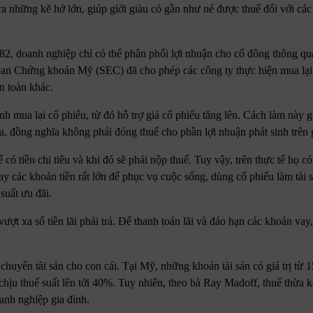
ra những kẽ hở lớn, giúp giới giàu có gần như né được thuế đối với cá
982, doanh nghiệp chỉ có thể phân phối lợi nhuận cho cổ đông thông qu
an Chứng khoán Mỹ (SEC) đã cho phép các công ty thực hiện mua lại
àn toàn khác.
nh mua lại cổ phiếu, từ đó hỗ trợ giá cổ phiếu tăng lên. Cách làm này 
 ra, đồng nghĩa không phải đóng thuế cho phần lợi nhuận phát sinh trên g
có tiền chi tiêu và khi đó sẽ phải nộp thuế. Tuy vậy, trên thực tế họ 
 các khoản tiền rất lớn để phục vụ cuộc sống, dùng cổ phiếu làm tài 
suất ưu đãi.
ợt xa số tiền lãi phải trả. Để thanh toán lãi và đáo hạn các khoản vay,
 chuyển tài sản cho con cái. Tại Mỹ, những khoản tài sản có giá trị từ 
hịu thuế suất lên tới 40%. Tuy nhiên, theo bà Ray Madoff, thuế thừa kế
oanh nghiệp gia đình.