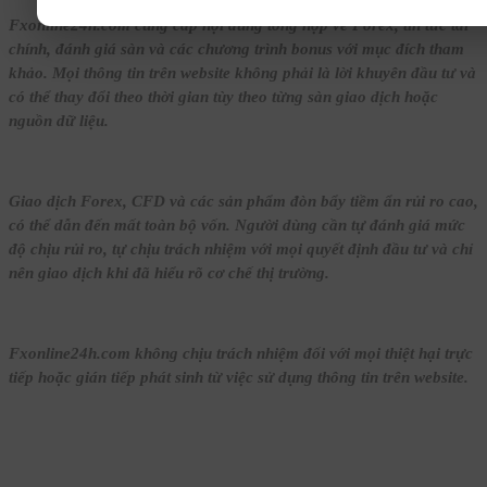
Fxonline24h.com cung cấp nội dung tổng hợp về Forex, tin tức tài
chính, đánh giá sàn và các chương trình bonus với mục đích tham
khảo. Mọi thông tin trên website không phải là lời khuyên đầu tư và
có thể thay đổi theo thời gian tùy theo từng sàn giao dịch hoặc
nguồn dữ liệu.
Giao dịch Forex, CFD và các sản phẩm đòn bẩy tiềm ẩn rủi ro cao,
có thể dẫn đến mất toàn bộ vốn. Người dùng cần tự đánh giá mức
độ chịu rủi ro, tự chịu trách nhiệm với mọi quyết định đầu tư và chỉ
nên giao dịch khi đã hiểu rõ cơ chế thị trường.
Fxonline24h.com không chịu trách nhiệm đối với mọi thiệt hại trực
tiếp hoặc gián tiếp phát sinh từ việc sử dụng thông tin trên website.