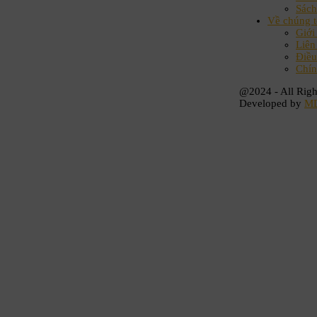
Sách
Về chúng t
Giới
Liên
Điều
Chín
@2024 - All Righ
Developed by
M