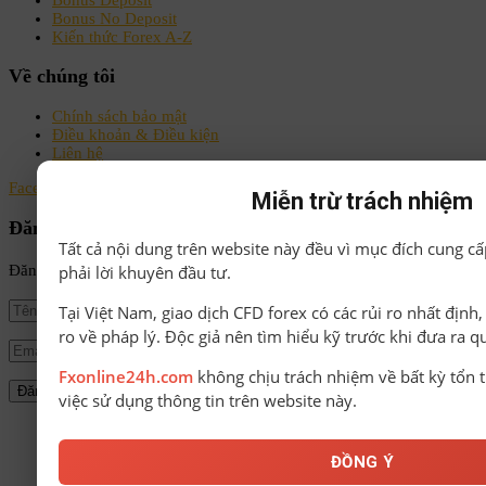
Bonus No Deposit
Kiến thức Forex A-Z
Về chúng tôi
Chính sách bảo mật
Điều khoản & Điều kiện
Liên hệ
Facebook
Instagram
Linkedin
Youtube
Email
Miễn trừ trách nhiệm
Đăng ký nhận tin
Tất cả nội dung trên website này đều vì mục đích cung cấ
phải lời khuyên đầu tư.
Đăng ký để nhận tin tức mới nhất từ FxOnline24h!
Tại Việt Nam, giao dịch CFD forex có các rủi ro nhất định
ro về pháp lý. Độc giả nên tìm hiểu kỹ trước khi đưa ra q
Fxonline24h.com
không chịu trách nhiệm về bất kỳ tổn t
việc sử dụng thông tin trên website này.
© Bản quyền thuộc về FxOnline24h.
ĐỒNG Ý