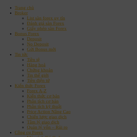
Trang chủ
Broker
List sàn forex uy tín
Đánh giá sàn Forex
Giấy phép sàn Forex
Bonus Forex
Deposit
No Deposit
Gửi Bonus mới
Tin tức
Tiền tệ
Hàng hoá
Chứng khoán
Tin thế giới
Tiền điện tử
Kiến thức Forex
Forex A-Z
Kiến thức cơ bản
Phân tích cơ bản
Phân tích kỹ thuật
Price Action Nâng Cao
Chiến lược giao dịch
Tâm lý giao dịch
Quản lý vốn – Rủi ro
Công cụ Forex