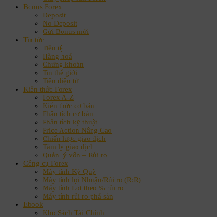
Bonus Forex
Deposit
No Deposit
Gửi Bonus mới
Tin tức
Tiền tệ
Hàng hoá
Chứng khoán
Tin thế giới
Tiền điện tử
Kiến thức Forex
Forex A-Z
Kiến thức cơ bản
Phân tích cơ bản
Phân tích kỹ thuật
Price Action Nâng Cao
Chiến lược giao dịch
Tâm lý giao dịch
Quản lý vốn – Rủi ro
Công cụ Forex
Máy tính Ký Quỹ
Máy tính lợi Nhuận/Rủi ro (R:R)
Máy tính Lot theo % rủi ro
Máy tính rủi ro phá sản
Ebook
Kho Sách Tài Chính