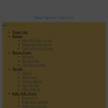
Ticker Tape
bởi TradingView
Trang chủ
Broker
List sàn forex uy tín
Đánh giá sàn Forex
Giấy phép sàn Forex
Bonus Forex
Deposit
No Deposit
Gửi Bonus mới
Tin tức
Tiền tệ
Hàng hoá
Chứng khoán
Tin thế giới
Tiền điện tử
Kiến thức Forex
Forex A-Z
Kiến thức cơ bản
Phân tích cơ bản