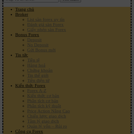
Trang chủ
Broker
List sàn forex uy tín
Đánh giá sàn Forex
Giấy phép sàn Forex
Bonus Forex
Deposit
No Deposit
Gửi Bonus mới
Tin tức
Tiền tệ
Hàng hoá
Chứng khoán
Tin thế giới
Tiền điện tử
Kiến thức Forex
Forex A-Z
Kiến thức cơ bản
Phân tích cơ bản
Phân tích kỹ thuật
Price Action Nâng Cao
Chiến lược giao dịch
Tâm lý giao dịch
Quản lý vốn – Rủi ro
Công cụ Forex