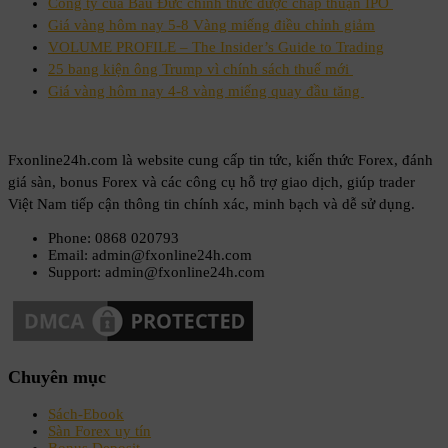
Công ty của Bầu Đức chính thức được chấp thuận IPO
Giá vàng hôm nay 5-8 Vàng miếng điều chỉnh giảm
VOLUME PROFILE – The Insider’s Guide to Trading
25 bang kiện ông Trump vì chính sách thuế mới
Giá vàng hôm nay 4-8 vàng miếng quay đầu tăng
Fxonline24h.com là website cung cấp tin tức, kiến thức Forex, đánh
giá sàn, bonus Forex và các công cụ hỗ trợ giao dịch, giúp trader
Việt Nam tiếp cận thông tin chính xác, minh bạch và dễ sử dụng.
Phone: 0868 020793
Email: admin@fxonline24h.com
Support: admin@fxonline24h.com
Chuyên mục
Sách-Ebook
Sàn Forex uy tín
Bonus Deposit