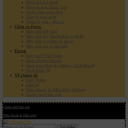
Phân tích kỹ thuật
Price Action Nâng Cao
Chiến lược giao dịch
Tâm lý giao dịch
Quản lý vốn – Rủi ro
Công cụ Forex
Máy tính Ký Quỹ
Máy tính lợi Nhuận/Rủi ro (R:R)
Máy tính Lot theo % rủi ro
Máy tính rủi ro phá sản
Ebook
Kho Sách Tài Chính
Sách Chứng Khoán
Sách giao dịch tài chính – Sách đầu tư
Sách Kinh Tế
Về chúng tôi
Giới Thiệu
Liên hệ
Điều khoản & Điều kiện sử dụng
Chính sách bảo mật
Chính sách bảo mật
Điều khoản & Điều kiện
Tìm kiếm