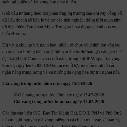
suất trái phiếu và kỳ vọng lạm phát đi lên.
Giới đầu tư đang theo dõi phản ứng thị trường sau khi Mỹ công bố
dữ liệu doanh số bán lẻ và trợ cấp thất nghiệp, đồng thời quan tâm
tới diễn biến đàm phán Mỹ – Trung và hoạt động vận tải qua eo
biển Hormuz.
Dù vàng chịu áp lực ngắn hạn, nhiều tổ chức tài chính lớn vẫn lạc
quan về xu hướng dài hạn. Goldman Sachs dự báo giá vàng có thể
đạt 5.400 USD/ounce vào cuối năm, trong khi JPMorgan kỳ vọng
kim loại quý lên 6.300 USD/ounce nhờ lực mua ổn định từ các
ngân hàng trung ương và xu hướng đa dạng hóa dự trữ ngoại hối.
Giá vàng trong nước hôm nay ngày 15/05/2026
Giá vàng trong nước hôm nay ngày 15-05-2026
Các thương hiệu SJC, Bảo Tín Mạnh Hải, DOJI, PNJ và Phú Quý
tiếp tục giữ nguyên giá vàng miếng ở cả chiều mua vào và bán ra,
hiện giao dịch quanh mức 162 – 165 triệu đồng/lượng.