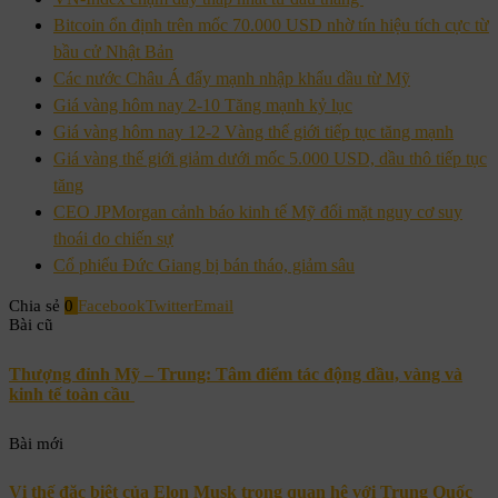
Bitcoin ổn định trên mốc 70.000 USD nhờ tín hiệu tích cực từ
bầu cử Nhật Bản
Các nước Châu Á đẩy mạnh nhập khẩu dầu từ Mỹ
Giá vàng hôm nay 2-10 Tăng mạnh kỷ lục
Giá vàng hôm nay 12-2 Vàng thế giới tiếp tục tăng mạnh
Giá vàng thế giới giảm dưới mốc 5.000 USD, dầu thô tiếp tục
tăng
CEO JPMorgan cảnh báo kinh tế Mỹ đối mặt nguy cơ suy
thoái do chiến sự
Cổ phiếu Đức Giang bị bán tháo, giảm sâu
Chia sẻ
0
Facebook
Twitter
Email
Bài cũ
Thượng đỉnh Mỹ – Trung: Tâm điểm tác động dầu, vàng và
kinh tế toàn cầu
Bài mới
Vị thế đặc biệt của Elon Musk trong quan hệ với Trung Quốc