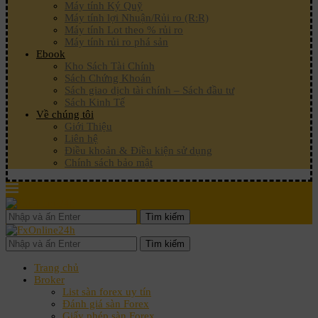
Máy tính Ký Quỹ
Máy tính lợi Nhuận/Rủi ro (R:R)
Máy tính Lot theo % rủi ro
Máy tính rủi ro phá sản
Ebook
Kho Sách Tài Chính
Sách Chứng Khoán
Sách giao dịch tài chính – Sách đầu tư
Sách Kinh Tế
Về chúng tôi
Giới Thiệu
Liên hệ
Điều khoản & Điều kiện sử dụng
Chính sách bảo mật
Tìm kiếm
Tìm kiếm
Trang chủ
Broker
List sàn forex uy tín
Đánh giá sàn Forex
Giấy phép sàn Forex