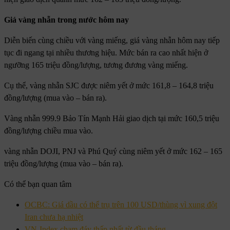
Giá vàng nhẫn trong nước hôm nay
Diễn biến cùng chiều với vàng miếng, giá vàng nhẫn hôm nay tiếp
tục đi ngang tại nhiều thương hiệu. Mức bán ra cao nhất hiện ở
ngưỡng 165 triệu đồng/lượng, tương đương vàng miếng.
Cụ thể, vàng nhẫn SJC được niêm yết ở mức 161,8 – 164,8 triệu
đồng/lượng (mua vào – bán ra).
Vàng nhẫn 999.9 Bảo Tín Mạnh Hải giao dịch tại mức 160,5 triệu
đồng/lượng chiều mua vào.
vàng nhẫn DOJI, PNJ và Phú Quý cùng niêm yết ở mức 162 – 165
triệu đồng/lượng (mua vào – bán ra).
Có thể bạn quan tâm
OCBC: Giá dầu có thể trụ trên 100 USD/thùng vì xung đột
Iran chưa hạ nhiệt
VN-Index chạm đáy thấp nhất từ đầu tháng