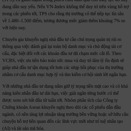
đang dần suy yếu. Nếu VN-Index không thể duy trì trên vùng hỗ trợ
trong các phiên tới, TPS cho rằng thị trường có thể tiếp tục lùi sâu
về 1.480–1.500 điểm, tương đương mức giảm thêm khoảng 7% so
với hiện nay.
Chuyên gia khuyến nghị nhà đầu tư cần chú trọng quản trị rủi ro
thông qua việc đánh giá lại toàn bộ danh mục và chủ động tái cơ
cấu, đặc biệt đối với các khoản đầu tư đã chạm mức cắt lỗ. Theo
VCBS, việc ưu tiên bảo toàn sức mua và duy trì tâm lý ổn định sẽ
giúp nhà đầu tư tận dụng tốt hơn các nhịp hồi phục của thị trường
nhằm cơ cấu danh mục hợp lý và tìm kiếm cơ hội sinh lời ngắn hạn.
Với những nhà đầu tư đang nắm giữ tỷ trọng tiền mặt cao và có khả
năng kiên nhẫn đầu tư dài hạn, việc giải ngân từng bước có thể
được xem xét bắt đầu từ tuần tới. Nhóm phân tích của Công ty
Chứng khoán Asean khuyến nghị theo dõi các cổ phiếu dẫn đầu
ngành, có nền tảng lợi nhuận tăng trưởng bền vững hoặc sở hữu câu
chuyện hỗ trợ liên quan đến các lĩnh vực mới như trí tuệ nhân tạo
(AI) và tài sản mã hóa.