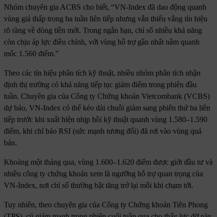
Nhóm chuyên gia ACBS cho biết, “VN-Index đã dao động quanh
vùng giá thấp trong ba tuần liên tiếp nhưng vẫn thiếu vắng tín hiệu
rõ ràng về dòng tiền mới. Trong ngắn hạn, chỉ số nhiều khả năng
còn chịu áp lực điều chỉnh, với vùng hỗ trợ gần nhất nằm quanh
mốc 1.560 điểm.”
Theo các tín hiệu phân tích kỹ thuật, nhiều nhóm phân tích nhận
định thị trường có khả năng tiếp tục giảm điểm trong phiên đầu
tuần. Chuyên gia của Công ty Chứng khoán Vietcombank (VCBS)
dự báo, VN-Index có thể kéo dài chuỗi giảm sang phiên thứ ba liên
tiếp trước khi xuất hiện nhịp hồi kỹ thuật quanh vùng 1.580–1.590
điểm, khi chỉ báo RSI (sức mạnh tương đối) đã rơi vào vùng quá
bán.
Khoảng một tháng qua, vùng 1.600–1.620 điểm được giới đầu tư và
nhiều công ty chứng khoán xem là ngưỡng hỗ trợ quan trọng của
VN-Index, nơi chỉ số thường bật tăng trở lại mỗi khi chạm tới.
Tuy nhiên, theo chuyên gia của Công ty Chứng khoán Tiên Phong
(TPS), cú giảm mạnh trong phiên cuối tuần qua cho thấy lực đỡ này