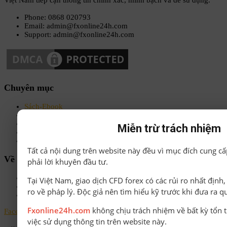
Phone: 0868 020793
Email: admin@fxonline24h.com
Support: admin@fxonline24h.com
Chuyên mục
Sách-Ebook
Sàn Forex uy tín
Bonus Deposit
Miễn trừ trách nhiệm
Bonus No Deposit
Kiến thức Forex A-Z
Tất cả nội dung trên website này đều vì mục đích cung cấ
Về chúng tôi
phải lời khuyên đầu tư.
Chính sách bảo mật
Tại Việt Nam, giao dịch CFD forex có các rủi ro nhất định
Điều khoản & Điều kiện
ro về pháp lý. Độc giả nên tìm hiểu kỹ trước khi đưa ra q
Liên hệ
Fxonline24h.com
không chịu trách nhiệm về bất kỳ tổn t
Facebook
Instagram
Linkedin
Youtube
Email
việc sử dụng thông tin trên website này.