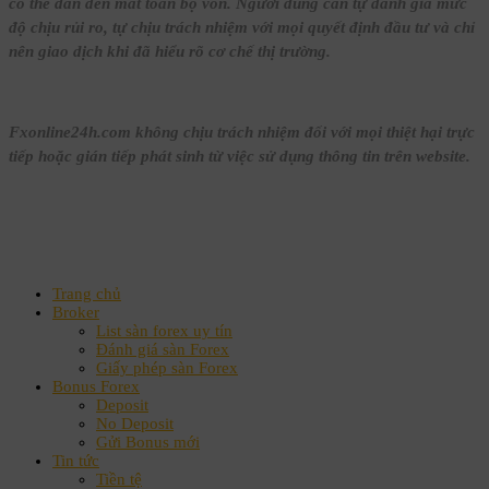
có thể dẫn đến mất toàn bộ vốn. Người dùng cần tự đánh giá mức
độ chịu rủi ro, tự chịu trách nhiệm với mọi quyết định đầu tư và chỉ
nên giao dịch khi đã hiểu rõ cơ chế thị trường.
Fxonline24h.com không chịu trách nhiệm đối với mọi thiệt hại trực
tiếp hoặc gián tiếp phát sinh từ việc sử dụng thông tin trên website.
Trang chủ
Broker
List sàn forex uy tín
Đánh giá sàn Forex
Giấy phép sàn Forex
Bonus Forex
Deposit
No Deposit
Gửi Bonus mới
Tin tức
Tiền tệ