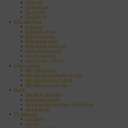
Hàng hoá
Chứng khoán
Tin thế giới
Tiền điện tử
Kiến thức Forex
Forex A-Z
Kiến thức cơ bản
Phân tích cơ bản
Phân tích kỹ thuật
Price Action Nâng Cao
Chiến lược giao dịch
Tâm lý giao dịch
Quản lý vốn – Rủi ro
Công cụ Forex
Máy tính Ký Quỹ
Máy tính lợi Nhuận/Rủi ro (R:R)
Máy tính Lot theo % rủi ro
Máy tính rủi ro phá sản
Ebook
Kho Sách Tài Chính
Sách Chứng Khoán
Sách giao dịch tài chính – Sách đầu tư
Sách Kinh Tế
Về chúng tôi
Giới Thiệu
Liên hệ