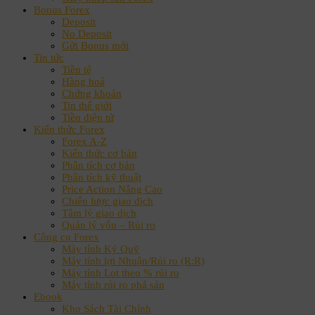
Bonus Forex
Deposit
No Deposit
Gửi Bonus mới
Tin tức
Tiền tệ
Hàng hoá
Chứng khoán
Tin thế giới
Tiền điện tử
Kiến thức Forex
Forex A-Z
Kiến thức cơ bản
Phân tích cơ bản
Phân tích kỹ thuật
Price Action Nâng Cao
Chiến lược giao dịch
Tâm lý giao dịch
Quản lý vốn – Rủi ro
Công cụ Forex
Máy tính Ký Quỹ
Máy tính lợi Nhuận/Rủi ro (R:R)
Máy tính Lot theo % rủi ro
Máy tính rủi ro phá sản
Ebook
Kho Sách Tài Chính