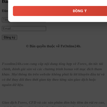
Đăng ký nhận tin
ĐỒNG Ý
Đăng ký để nhận tin tức mới nhất từ FxOnline24h!
© Bản quyền thuộc về FxOnline24h.
Fxonline24h.com cung cấp nội dung tổng hợp về Forex, tin tức tài
chính, đánh giá sàn và các chương trình bonus với mục đích tham
khảo. Mọi thông tin trên website không phải là lời khuyên đầu tư và
có thể thay đổi theo thời gian tùy theo từng sàn giao dịch hoặc
nguồn dữ liệu.
Giao dịch Forex, CFD và các sản phẩm đòn bẩy tiềm ẩn rủi ro cao,