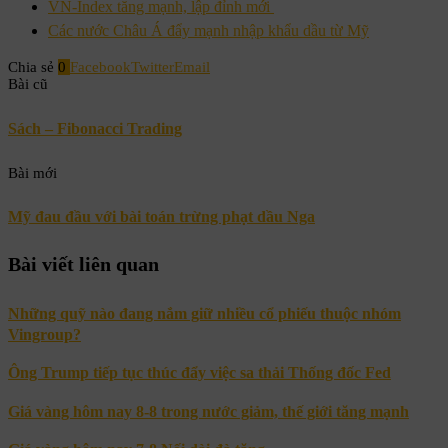
VN-Index tăng mạnh, lập đỉnh mới
Các nước Châu Á đẩy mạnh nhập khẩu dầu từ Mỹ
Chia sẻ
0
Facebook
Twitter
Email
Bài cũ
Sách – Fibonacci Trading
Bài mới
Mỹ đau đầu với bài toán trừng phạt dầu Nga
Bài viết liên quan
Những quỹ nào đang nắm giữ nhiều cổ phiếu thuộc nhóm
Vingroup?
Ông Trump tiếp tục thúc đẩy việc sa thải Thống đốc Fed
Giá vàng hôm nay 8-8 trong nước giảm, thế giới tăng mạnh