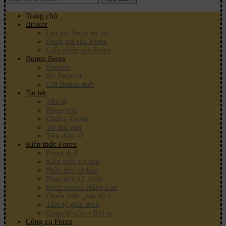
Trang chủ
Broker
List sàn forex uy tín
Đánh giá sàn Forex
Giấy phép sàn Forex
Bonus Forex
Deposit
No Deposit
Gửi Bonus mới
Tin tức
Tiền tệ
Hàng hoá
Chứng khoán
Tin thế giới
Tiền điện tử
Kiến thức Forex
Forex A-Z
Kiến thức cơ bản
Phân tích cơ bản
Phân tích kỹ thuật
Price Action Nâng Cao
Chiến lược giao dịch
Tâm lý giao dịch
Quản lý vốn – Rủi ro
Công cụ Forex