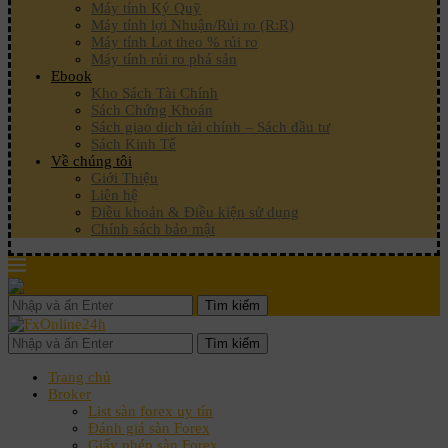
Máy tính Ký Quỹ
Máy tính lợi Nhuận/Rủi ro (R:R)
Máy tính Lot theo % rủi ro
Máy tính rủi ro phá sản
Ebook
Kho Sách Tài Chính
Sách Chứng Khoán
Sách giao dịch tài chính – Sách đầu tư
Sách Kinh Tế
Về chúng tôi
Giới Thiệu
Liên hệ
Điều khoản & Điều kiện sử dụng
Chính sách bảo mật
Tìm kiếm
Tìm kiếm
Trang chủ
Broker
List sàn forex uy tín
Đánh giá sàn Forex
Giấy phép sàn Forex