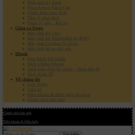
Phân tích kỹ thuật
Price Action Nâng Cao
Chiến lược giao dịch
Tâm lý giao dịch
Quản lý vốn – Rủi ro
Công cụ Forex
Máy tính Ký Quỹ
Máy tính lợi Nhuận/Rủi ro (R:R)
Máy tính Lot theo % rủi ro
Máy tính rủi ro phá sản
Ebook
Kho Sách Tài Chính
Sách Chứng Khoán
Sách giao dịch tài chính – Sách đầu tư
Sách Kinh Tế
Về chúng tôi
Giới Thiệu
Liên hệ
Điều khoản & Điều kiện sử dụng
Chính sách bảo mật
Chính sách bảo mật
Điều khoản & Điều kiện
Tìm kiếm