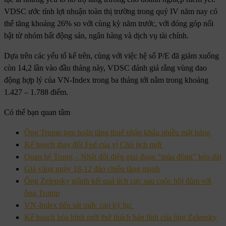
VDSC ước tính lợi nhuận toàn thị trường trong quý IV năm nay có
thể tăng khoảng 26% so với cùng kỳ năm trước, với đóng góp nổi
bật từ nhóm bất động sản, ngân hàng và dịch vụ tài chính.
Dựa trên các yếu tố kể trên, cùng với việc hệ số P/E đã giảm xuống
còn 14,2 lần vào đầu tháng này, VDSC đánh giá rằng vùng dao
động hợp lý của VN-Index trong ba tháng tới nằm trong khoảng
1.427 – 1.788 điểm.
Có thể bạn quan tâm
Ông Trump tạm hoãn tăng thuế nhập khẩu nhiều mặt hàng
Kế hoạch thay đổi Fed của vị Chủ tịch mới
Quan hệ Trung – Nhật đối diện giai đoạn “mùa đông” kéo dài
Giá vàng ngày 18-12 đảo chiều tăng mạnh
Ông Zelensky giành kết quả tích cực sau cuộc hội đàm với
ông Trump
VN-Index tiến sát mức cao kỷ lục
Kế hoạch hòa bình mới thử thách bản lĩnh của ông Zelensky