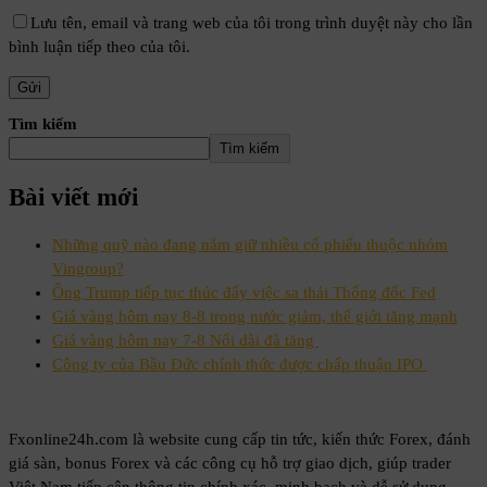
Lưu tên, email và trang web của tôi trong trình duyệt này cho lần
bình luận tiếp theo của tôi.
Tìm kiếm
Tìm kiếm
Bài viết mới
Những quỹ nào đang nắm giữ nhiều cổ phiếu thuộc nhóm
Vingroup?
Ông Trump tiếp tục thúc đẩy việc sa thải Thống đốc Fed
Giá vàng hôm nay 8-8 trong nước giảm, thế giới tăng mạnh
Giá vàng hôm nay 7-8 Nối dài đà tăng
Công ty của Bầu Đức chính thức được chấp thuận IPO
Fxonline24h.com là website cung cấp tin tức, kiến thức Forex, đánh
giá sàn, bonus Forex và các công cụ hỗ trợ giao dịch, giúp trader
Việt Nam tiếp cận thông tin chính xác, minh bạch và dễ sử dụng.