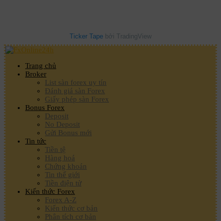
Ticker Tape
bởi TradingView
Trang chủ
Broker
List sàn forex uy tín
Đánh giá sàn Forex
Giấy phép sàn Forex
Bonus Forex
Deposit
No Deposit
Gửi Bonus mới
Tin tức
Tiền tệ
Hàng hoá
Chứng khoán
Tin thế giới
Tiền điện tử
Kiến thức Forex
Forex A-Z
Kiến thức cơ bản
Phân tích cơ bản