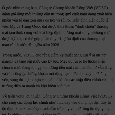
Ở góc nhìn trung hạn, Công ty Chứng khoán Rồng Việt (VDSC)
đánh giá rằng môi trường đầu tư trong quý cuối năm đang xuất hiện
nhiều yếu tố đan xen giữa cơ hội và rủi ro. Trên bình diện quốc tế,
việc Mỹ và Trung Quốc đạt được thỏa thuận “đình chiến” thương
mại tạm thời, cùng với loạt hiệp định thương mại song phương mới
được ký kết, có thể góp phần duy trì sự ổn định của thương mại
toàn cầu ít nhất đến giữa năm 2026.
Trong nước, VDSC cho rằng điểm kỹ thuật đáng lưu ý là dư nợ
margin đã tăng lên mức cao kỷ lục. Mặc dù rủi ro hệ thống hiện
chưa ở mức đáng lo ngại do lượng tiền mặt của nhà đầu tư vẫn tăng
và các công ty chứng khoán mở rộng hạn mức cho vay nhờ tăng
vốn, song dư nợ margin cao có thể khiến các nhịp điều chỉnh của thị
trường diễn ra mạnh và khó kiểm soát hơn.
Về triển vọng lợi nhuận, Công ty Chứng khoán Rồng Việt (VDSC)
cho rằng các động lực chính như thúc đẩy tiêu dùng nội địa, duy trì
ổn định xuất khẩu, đẩy mạnh đầu tư công và mở rộng tín dụng tiếp
tục là những yếu tố hỗ trợ tăng trưởng cho doanh nghiệp niêm yết.