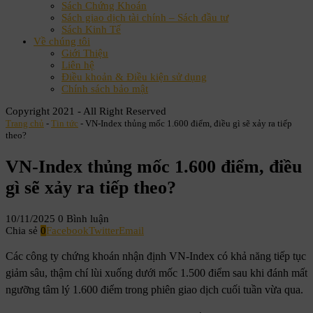
Sách Chứng Khoán
Sách giao dịch tài chính – Sách đầu tư
Sách Kinh Tế
Về chúng tôi
Giới Thiệu
Liên hệ
Điều khoản & Điều kiện sử dụng
Chính sách bảo mật
Copyright 2021 - All Right Reserved
Trang chủ
-
Tin tức
-
VN-Index thủng mốc 1.600 điểm, điều gì sẽ xảy ra tiếp
theo?
VN-Index thủng mốc 1.600 điểm, điều
gì sẽ xảy ra tiếp theo?
10/11/2025
0 Bình luận
Chia sẻ
0
Facebook
Twitter
Email
Các công ty chứng khoán nhận định VN-Index có khả năng tiếp tục
giảm sâu, thậm chí lùi xuống dưới mốc 1.500 điểm sau khi đánh mất
ngưỡng tâm lý 1.600 điểm trong phiên giao dịch cuối tuần vừa qua.