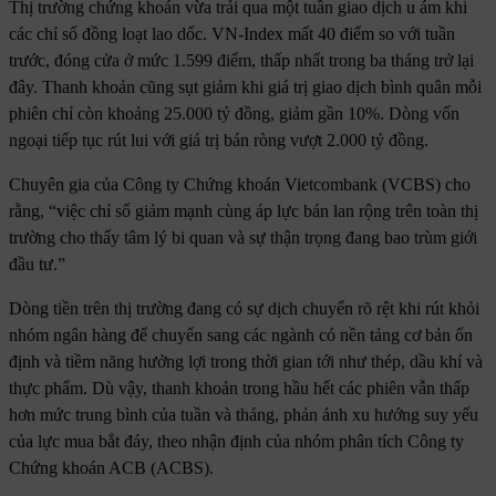
Thị trường chứng khoán vừa trải qua một tuần giao dịch u ám khi
các chỉ số đồng loạt lao dốc. VN-Index mất 40 điểm so với tuần
trước, đóng cửa ở mức 1.599 điểm, thấp nhất trong ba tháng trở lại
đây. Thanh khoản cũng sụt giảm khi giá trị giao dịch bình quân mỗi
phiên chỉ còn khoảng 25.000 tỷ đồng, giảm gần 10%. Dòng vốn
ngoại tiếp tục rút lui với giá trị bán ròng vượt 2.000 tỷ đồng.
Chuyên gia của Công ty Chứng khoán Vietcombank (VCBS) cho
rằng, “việc chỉ số giảm mạnh cùng áp lực bán lan rộng trên toàn thị
trường cho thấy tâm lý bi quan và sự thận trọng đang bao trùm giới
đầu tư.”
Dòng tiền trên thị trường đang có sự dịch chuyển rõ rệt khi rút khỏi
nhóm ngân hàng để chuyển sang các ngành có nền tảng cơ bản ổn
định và tiềm năng hưởng lợi trong thời gian tới như thép, dầu khí và
thực phẩm. Dù vậy, thanh khoản trong hầu hết các phiên vẫn thấp
hơn mức trung bình của tuần và tháng, phản ánh xu hướng suy yếu
của lực mua bắt đáy, theo nhận định của nhóm phân tích Công ty
Chứng khoán ACB (ACBS).