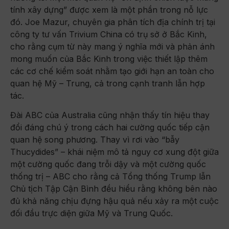
tính xây dựng” được xem là một phần trong nỗ lực
đó. Joe Mazur, chuyên gia phân tích địa chính trị tại
công ty tư vấn Trivium China có trụ sở ở Bắc Kinh,
cho rằng cụm từ này mang ý nghĩa mới và phản ánh
mong muốn của Bắc Kinh trong việc thiết lập thêm
các cơ chế kiểm soát nhằm tạo giới hạn an toàn cho
quan hệ Mỹ – Trung, cả trong cạnh tranh lẫn hợp
tác.
Đài ABC của Australia cũng nhận thấy tín hiệu thay
đổi đáng chú ý trong cách hai cường quốc tiếp cận
quan hệ song phương. Thay vì rơi vào “bẫy
Thucydides” – khái niệm mô tả nguy cơ xung đột giữa
một cường quốc đang trỗi dậy và một cường quốc
thống trị – ABC cho rằng cả Tổng thống Trump lẫn
Chủ tịch Tập Cận Bình đều hiểu rằng không bên nào
đủ khả năng chịu đựng hậu quả nếu xảy ra một cuộc
đối đầu trực diện giữa Mỹ và Trung Quốc.