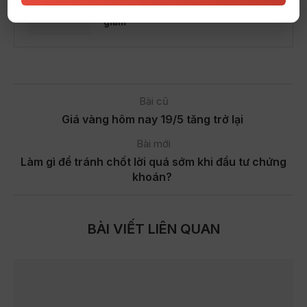
Giá vàng ngày 24-4 tiếp tục suy
giảm
Bài cũ
Giá vàng hôm nay 19/5 tăng trở lại
Bài mới
Làm gì để tránh chốt lời quá sớm khi đầu tư chứng
khoán?
BÀI VIẾT LIÊN QUAN