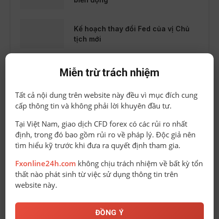
Kế hoạch thay đổi Fed của vị Chủ
tịch mới
Giá vàng hôm nay 7-10 Vọt lên mức
Miễn trừ trách nhiệm
cao kỷ lục
Tất cả nội dung trên website này đều vì mục đích cung
cấp thông tin và không phải lời khuyên đầu tư.
Những quỹ ETF nào có thể rót vốn
vào thị trường Việt Nam?
Tại Việt Nam, giao dịch CFD forex có các rủi ro nhất
định, trong đó bao gồm rủi ro về pháp lý. Độc giả nên
tìm hiểu kỹ trước khi đưa ra quyết định tham gia.
Giá vàng thế giới bật tăng, dầu thô
vượt mốc 90 USD
Fxonline24h.com
không chịu trách nhiệm về bất kỳ tổn
thất nào phát sinh từ việc sử dụng thông tin trên
website này.
Chuyên gia Bloomberg dự báo
Bitcoin có thể giảm về 10.000 USD
ĐỒNG Ý