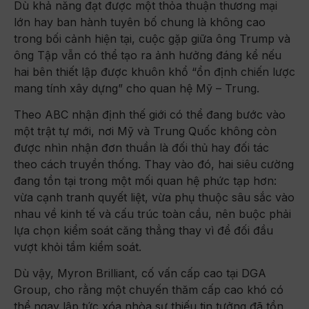
Dù khả năng đạt được một thỏa thuận thương mại
lớn hay ban hành tuyên bố chung là không cao
trong bối cảnh hiện tại, cuộc gặp giữa ông Trump và
ông Tập vẫn có thể tạo ra ảnh hưởng đáng kể nếu
hai bên thiết lập được khuôn khổ “ổn định chiến lược
mang tính xây dựng” cho quan hệ Mỹ – Trung.
Theo ABC nhận định thế giới có thể đang bước vào
một trật tự mới, nơi Mỹ và Trung Quốc không còn
được nhìn nhận đơn thuần là đối thủ hay đối tác
theo cách truyền thống. Thay vào đó, hai siêu cường
đang tồn tại trong một mối quan hệ phức tạp hơn:
vừa cạnh tranh quyết liệt, vừa phụ thuộc sâu sắc vào
nhau về kinh tế và cấu trúc toàn cầu, nên buộc phải
lựa chọn kiểm soát căng thẳng thay vì để đối đầu
vượt khỏi tầm kiểm soát.
Dù vậy, Myron Brilliant, cố vấn cấp cao tại DGA
Group, cho rằng một chuyến thăm cấp cao khó có
thể ngay lập tức xóa nhòa sự thiếu tin tưởng đã tồn