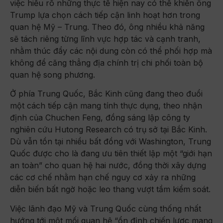
việc hiểu rõ những thực tế hiện nay có thể khiến ông
Trump lựa chọn cách tiếp cận linh hoạt hơn trong
quan hệ Mỹ – Trung. Theo đó, ông nhiều khả năng
sẽ tách riêng từng lĩnh vực hợp tác và cạnh tranh,
nhằm thúc đẩy các nội dung còn có thể phối hợp mà
không để căng thẳng địa chính trị chi phối toàn bộ
quan hệ song phương.
Ở phía Trung Quốc, Bắc Kinh cũng đang theo đuổi
một cách tiếp cận mang tính thực dụng, theo nhận
định của Chuchen Feng, đồng sáng lập công ty
nghiên cứu Hutong Research có trụ sở tại Bắc Kinh.
Dù vẫn tồn tại nhiều bất đồng với Washington, Trung
Quốc được cho là đang ưu tiên thiết lập một “giới hạn
an toàn” cho quan hệ hai nước, đồng thời xây dựng
các cơ chế nhằm hạn chế nguy cơ xảy ra những
diễn biến bất ngờ hoặc leo thang vượt tầm kiểm soát.
Việc lãnh đạo Mỹ và Trung Quốc cùng thống nhất
hướng tới một mối quan hệ “ổn định chiến lược mang