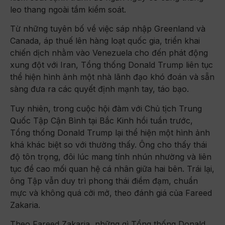
leo thang ngoài tầm kiểm soát.
Từ những tuyên bố về việc sáp nhập Greenland và
Canada, áp thuế lên hàng loạt quốc gia, triển khai
chiến dịch nhằm vào Venezuela cho đến phát động
xung đột với Iran, Tổng thống Donald Trump liên tục
thể hiện hình ảnh một nhà lãnh đạo khó đoán và sẵn
sàng đưa ra các quyết định mạnh tay, táo bạo.
Tuy nhiên, trong cuộc hội đàm với Chủ tịch Trung
Quốc Tập Cận Bình tại Bắc Kinh hồi tuần trước,
Tổng thống Donald Trump lại thể hiện một hình ảnh
khá khác biệt so với thường thấy. Ông cho thấy thái
độ tôn trọng, đôi lúc mang tính nhún nhường và liên
tục đề cao mối quan hệ cá nhân giữa hai bên. Trái lại,
ông Tập vẫn duy trì phong thái điềm đạm, chuẩn
mực và không quá cởi mở, theo đánh giá của Fareed
Zakaria.
Theo Fareed Zakaria, những gì Tổng thống Donald