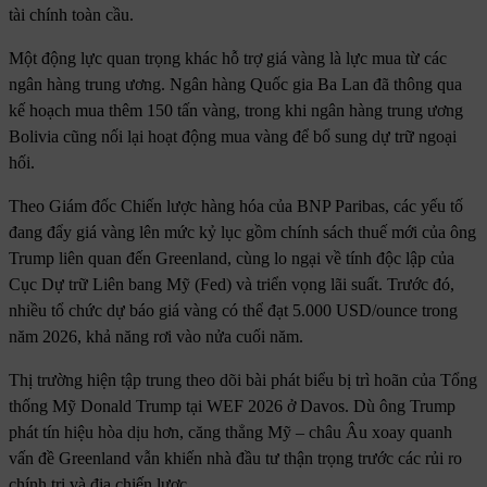
tài chính toàn cầu.
Một động lực quan trọng khác hỗ trợ giá vàng là lực mua từ các
ngân hàng trung ương. Ngân hàng Quốc gia Ba Lan đã thông qua
kế hoạch mua thêm 150 tấn vàng, trong khi ngân hàng trung ương
Bolivia cũng nối lại hoạt động mua vàng để bổ sung dự trữ ngoại
hối.
Theo Giám đốc Chiến lược hàng hóa của BNP Paribas, các yếu tố
đang đẩy giá vàng lên mức kỷ lục gồm chính sách thuế mới của ông
Trump liên quan đến Greenland, cùng lo ngại về tính độc lập của
Cục Dự trữ Liên bang Mỹ (Fed) và triển vọng lãi suất. Trước đó,
nhiều tổ chức dự báo giá vàng có thể đạt 5.000 USD/ounce trong
năm 2026, khả năng rơi vào nửa cuối năm.
Thị trường hiện tập trung theo dõi bài phát biểu bị trì hoãn của Tổng
thống Mỹ Donald Trump tại WEF 2026 ở Davos. Dù ông Trump
phát tín hiệu hòa dịu hơn, căng thẳng Mỹ – châu Âu xoay quanh
vấn đề Greenland vẫn khiến nhà đầu tư thận trọng trước các rủi ro
chính trị và địa chiến lược.