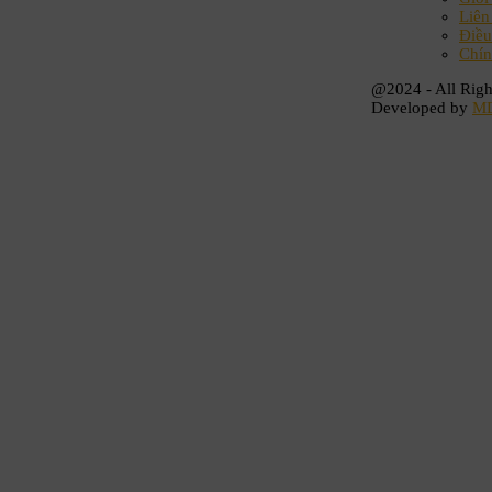
Liên
Điều
Chín
@2024 - All Righ
Developed by
M