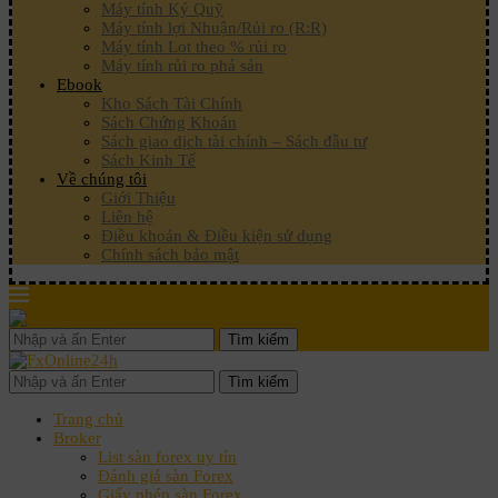
Máy tính Ký Quỹ
Máy tính lợi Nhuận/Rủi ro (R:R)
Máy tính Lot theo % rủi ro
Máy tính rủi ro phá sản
Ebook
Kho Sách Tài Chính
Sách Chứng Khoán
Sách giao dịch tài chính – Sách đầu tư
Sách Kinh Tế
Về chúng tôi
Giới Thiệu
Liên hệ
Điều khoản & Điều kiện sử dụng
Chính sách bảo mật
Tìm kiếm
Tìm kiếm
Trang chủ
Broker
List sàn forex uy tín
Đánh giá sàn Forex
Giấy phép sàn Forex