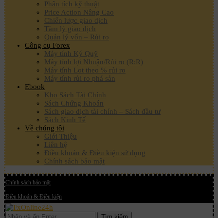
Phân tích kỹ thuật
Price Action Nâng Cao
Chiến lược giao dịch
Tâm lý giao dịch
Quản lý vốn – Rủi ro
Công cụ Forex
Máy tính Ký Quỹ
Máy tính lợi Nhuận/Rủi ro (R:R)
Máy tính Lot theo % rủi ro
Máy tính rủi ro phá sản
Ebook
Kho Sách Tài Chính
Sách Chứng Khoán
Sách giao dịch tài chính – Sách đầu tư
Sách Kinh Tế
Về chúng tôi
Giới Thiệu
Liên hệ
Điều khoản & Điều kiện sử dụng
Chính sách bảo mật
Chính sách bảo mật
Điều khoản & Điều kiện
Tìm kiếm