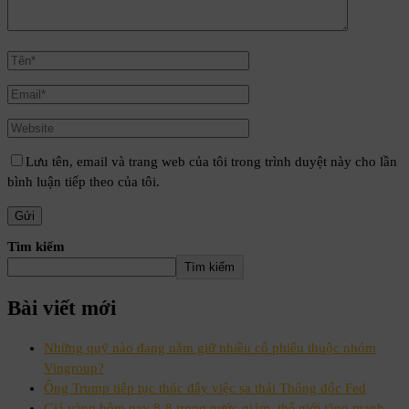
Lưu tên, email và trang web của tôi trong trình duyệt này cho lần
bình luận tiếp theo của tôi.
Tìm kiếm
Tìm kiếm
Bài viết mới
Những quỹ nào đang nắm giữ nhiều cổ phiếu thuộc nhóm
Vingroup?
Ông Trump tiếp tục thúc đẩy việc sa thải Thống đốc Fed
Giá vàng hôm nay 8-8 trong nước giảm, thế giới tăng mạnh