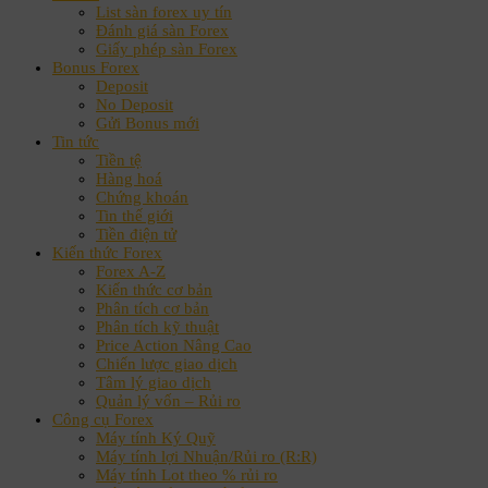
List sàn forex uy tín
Đánh giá sàn Forex
Giấy phép sàn Forex
Bonus Forex
Deposit
No Deposit
Gửi Bonus mới
Tin tức
Tiền tệ
Hàng hoá
Chứng khoán
Tin thế giới
Tiền điện tử
Kiến thức Forex
Forex A-Z
Kiến thức cơ bản
Phân tích cơ bản
Phân tích kỹ thuật
Price Action Nâng Cao
Chiến lược giao dịch
Tâm lý giao dịch
Quản lý vốn – Rủi ro
Công cụ Forex
Máy tính Ký Quỹ
Máy tính lợi Nhuận/Rủi ro (R:R)
Máy tính Lot theo % rủi ro