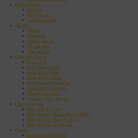
Bonus Forex
Deposit
No Deposit
Gửi Bonus mới
Tin tức
Tiền tệ
Hàng hoá
Chứng khoán
Tin thế giới
Tiền điện tử
Kiến thức Forex
Forex A-Z
Kiến thức cơ bản
Phân tích cơ bản
Phân tích kỹ thuật
Price Action Nâng Cao
Chiến lược giao dịch
Tâm lý giao dịch
Quản lý vốn – Rủi ro
Công cụ Forex
Máy tính Ký Quỹ
Máy tính lợi Nhuận/Rủi ro (R:R)
Máy tính Lot theo % rủi ro
Máy tính rủi ro phá sản
Ebook
Kho Sách Tài Chính