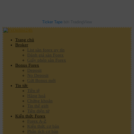
Ticker Tape
bởi TradingView
Trang chủ
Broker
List sàn forex uy tín
Đánh giá sàn Forex
Giấy phép sàn Forex
Bonus Forex
Deposit
No Deposit
Gửi Bonus mới
Tin tức
Tiền tệ
Hàng hoá
Chứng khoán
Tin thế giới
Tiền điện tử
Kiến thức Forex
Forex A-Z
Kiến thức cơ bản
Phân tích cơ bản