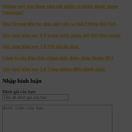
Những quỹ nào đang nắm giữ nhiều cổ phiếu thuộc nhóm
Vingroup?
Ông Trump tiếp tục thúc đẩy việc sa thải Thống đốc Fed
Giá vàng hôm nay 8-8 trong nước giảm, thế giới tăng mạnh
Giá vàng hôm nay 7-8 Nối dài đà tăng
Công ty của Bầu Đức chính thức được chấp thuận IPO
Giá vàng hôm nay 5-8 Vàng miếng điều chỉnh giảm
Nhập bình luận
Đánh giá của bạn: