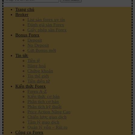
Trang chủ
Broker
List sàn forex uy tín
Đánh giá sàn Forex
Giấy phép sàn Forex
Bonus Forex
Deposit
No Deposit
Gửi Bonus mới
Tin tức
Tiền tệ
Hàng hoá
Chứng khoán
Tin thế giới
Tiền điện tử
Kiến thức Forex
Forex A-Z
Kiến thức cơ bản
Phân tích cơ bản
Phân tích kỹ thuật
Price Action Nâng Cao
Chiến lược giao dịch
Tâm lý giao dịch
Quản lý vốn – Rủi ro
Công cụ Forex