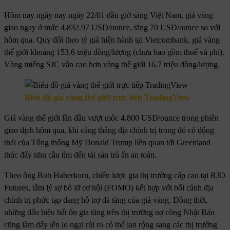
Hôm nay ngày nay ngày 22/01 đầu giờ sáng Việt Nam, giá vàng
giao ngay ở mức 4.832.97 USD/ounce, tăng 70 USD/ounce so với
hôm qua. Quy đổi theo tỷ giá hiện hành tại Vietcombank, giá vàng
thế giới khoảng 153.6 triệu đồng/lượng (chưa bao gồm thuế và phí).
Vàng miếng SJC vẫn cao hơn vàng thế giới 16.7 triệu đồng/lượng.
Biểu đồ giá vàng thế giới trực tiếp TradingView
Giá vàng thế giới lần đầu vượt mốc 4.800 USD/ounce trong phiên
giao dịch hôm qua, khi căng thẳng địa chính trị trong đó có động
thái của Tổng thống Mỹ Donald Trump liên quan tới Greenland
thúc đẩy nhu cầu tìm đến tài sản trú ẩn an toàn.
Theo ông Bob Haberkorn, chiến lược gia thị trường cấp cao tại RJO
Futures, tâm lý sợ bỏ lỡ cơ hội (FOMO) kết hợp với bối cảnh địa
chính trị phức tạp đang hỗ trợ đà tăng của giá vàng. Đồng thời,
những dấu hiệu bất ổn gia tăng trên thị trường nợ công Nhật Bản
cũng làm dấy lên lo ngại rủi ro có thể lan rộng sang các thị trường