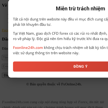
Về chúng tôi
Miễn trừ trách nhiệm
Chính sách bảo mật
Điều khoản & Điều kiện
Tất cả nội dung trên website này đều vì mục đích cung cấ
Liên hệ
phải lời khuyên đầu tư.
Facebook
Instagram
Linkedin
Youtube
Email
Tại Việt Nam, giao dịch CFD forex có các rủi ro nhất định
ro về pháp lý. Độc giả nên tìm hiểu kỹ trước khi đưa ra q
Đăng ký nhận tin
Fxonline24h.com
không chịu trách nhiệm về bất kỳ tổn t
Đăng ký để nhận tin tức mới nhất từ FxOnline24h!
việc sử dụng thông tin trên website này.
ĐỒNG Ý
© Bản quyền thuộc về FxOnline24h.
Fxonline24h.com cung cấp nội dung tổng hợp về Forex, tin tức tài
chính, đánh giá sàn và các chương trình bonus với mục đích tham