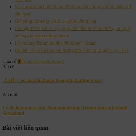
Vì sao kế hoạch hòa bình 20 điểm của Ukraine khó chấm dứt
chiến sự
Giá vàng hôm nay 19/11 lao dốc đồng loạt
Cá mập PYN Elite: Hy vọng nhà đầu tư dành thời gian nghỉ
hè thay vì xem chứng khoán
Lý do ông Trump đe dọa “thổi bay” Oman
Bhutan có khả năng bán lượng lớn Bitcoin trị giá 1 tỷ USD
Chia sẻ
0
Facebook
Twitter
Email
Bài cũ
【34】Các loại tài khoản trong thị trường Forex
Bài mới
Lý do loạt quan chức Nga ủng hộ ông Trump tìm cách giành
Greenland
Bài viết liên quan