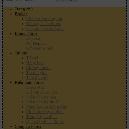
Trang chủ
Broker
List sàn forex uy tín
Đánh giá sàn Forex
Giấy phép sàn Forex
Bonus Forex
Deposit
No Deposit
Gửi Bonus mới
Tin tức
Tiền tệ
Hàng hoá
Chứng khoán
Tin thế giới
Tiền điện tử
Kiến thức Forex
Forex A-Z
Kiến thức cơ bản
Phân tích cơ bản
Phân tích kỹ thuật
Price Action Nâng Cao
Chiến lược giao dịch
Tâm lý giao dịch
Quản lý vốn – Rủi ro
Công cụ Forex