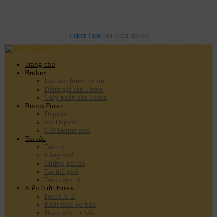
Ticker Tape
bởi TradingView
Trang chủ
Broker
List sàn forex uy tín
Đánh giá sàn Forex
Giấy phép sàn Forex
Bonus Forex
Deposit
No Deposit
Gửi Bonus mới
Tin tức
Tiền tệ
Hàng hoá
Chứng khoán
Tin thế giới
Tiền điện tử
Kiến thức Forex
Forex A-Z
Kiến thức cơ bản
Phân tích cơ bản