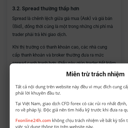
3.2. Spread thường thấp hơn
Spread là chênh lệch giữa giá mua (Ask) và giá bán
(Bid), đồng thời cũng là một trong những chi phí mà
trader phải trả khi giao dịch.
Khi thị trường có thanh khoản cao, các nhà cung
cấp thanh khoản và broker thường đưa ra mức
spread cạnh tranh hơn. Điều này giúp trader tiết kiệm
chi phí giao dịch, đặc biệt với các chiến lược như
Miễn trừ trách nhiệm
Scalping hoặc Day Trading, nơi lợi nhuận trên mỗi
Tất cả nội dung trên website này đều vì mục đích cung cấ
lệnh thường không quá lớn.
phải lời khuyên đầu tư.
Ngược lại, vào những thời điểm thị trường ít người
Tại Việt Nam, giao dịch CFD forex có các rủi ro nhất định
tham gia, spread có thể mở rộng đáng kể, làm tăng
ro về pháp lý. Độc giả nên tìm hiểu kỹ trước khi đưa ra q
chi phí giao dịch và ảnh hưởng đến hiệu quả đầu tư.
Fxonline24h.com
không chịu trách nhiệm về bất kỳ tổn t
việc sử dụng thông tin trên website này.