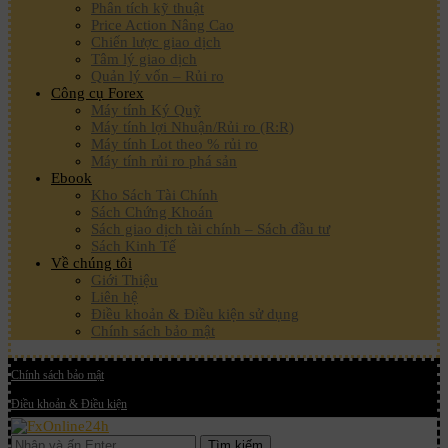
Phân tích kỹ thuật
Price Action Nâng Cao
Chiến lược giao dịch
Tâm lý giao dịch
Quản lý vốn – Rủi ro
Công cụ Forex
Máy tính Ký Quỹ
Máy tính lợi Nhuận/Rủi ro (R:R)
Máy tính Lot theo % rủi ro
Máy tính rủi ro phá sản
Ebook
Kho Sách Tài Chính
Sách Chứng Khoán
Sách giao dịch tài chính – Sách đầu tư
Sách Kinh Tế
Về chúng tôi
Giới Thiệu
Liên hệ
Điều khoản & Điều kiện sử dụng
Chính sách bảo mật
Chính sách bảo mật
Điều khoản & Điều kiện
Tìm kiếm