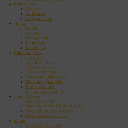
Bonus Forex
Deposit
No Deposit
Gửi Bonus mới
Tin tức
Tiền tệ
Hàng hoá
Chứng khoán
Tin thế giới
Tiền điện tử
Kiến thức Forex
Forex A-Z
Kiến thức cơ bản
Phân tích cơ bản
Phân tích kỹ thuật
Price Action Nâng Cao
Chiến lược giao dịch
Tâm lý giao dịch
Quản lý vốn – Rủi ro
Công cụ Forex
Máy tính Ký Quỹ
Máy tính lợi Nhuận/Rủi ro (R:R)
Máy tính Lot theo % rủi ro
Máy tính rủi ro phá sản
Ebook
Kho Sách Tài Chính