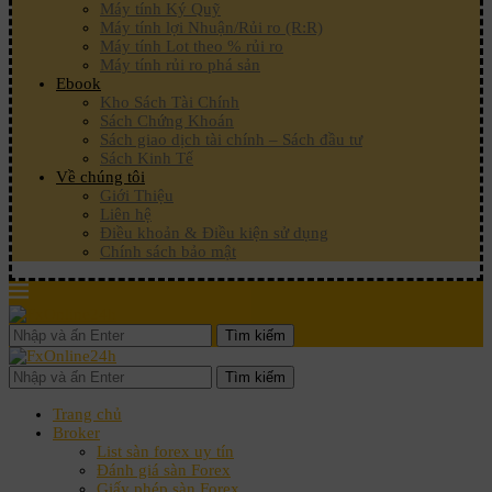
Máy tính Ký Quỹ
Máy tính lợi Nhuận/Rủi ro (R:R)
Máy tính Lot theo % rủi ro
Máy tính rủi ro phá sản
Ebook
Kho Sách Tài Chính
Sách Chứng Khoán
Sách giao dịch tài chính – Sách đầu tư
Sách Kinh Tế
Về chúng tôi
Giới Thiệu
Liên hệ
Điều khoản & Điều kiện sử dụng
Chính sách bảo mật
Tìm kiếm
Tìm kiếm
Trang chủ
Broker
List sàn forex uy tín
Đánh giá sàn Forex
Giấy phép sàn Forex