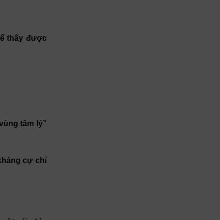
hể thấy được
 vùng tâm lý”
kháng cự chỉ