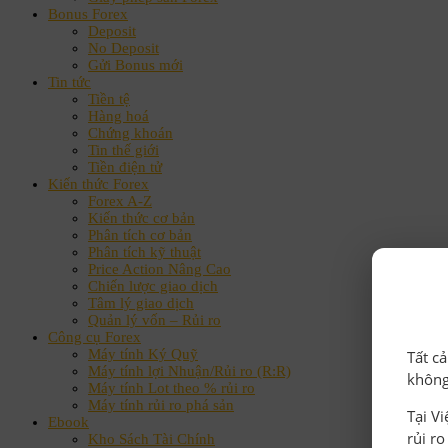
Bonus Forex
Deposit
No Deposit
Gửi Bonus mới
Tin tức
Tiền tệ
Hàng hoá
Chứng khoán
Tin thế giới
Tiền điện tử
Kiến thức Forex
Forex A-Z
Kiến thức cơ bản
Phân tích cơ bản
Phân tích kỹ thuật
Price Action Nâng Cao
Chiến lược giao dịch
Tâm lý giao dịch
Quản lý vốn – Rủi ro
Công cụ Forex
Máy tính Ký Quỹ
Tất c
Máy tính lợi Nhuận/Rủi ro (R:R)
không
Máy tính Lot theo % rủi ro
Máy tính rủi ro phá sản
Tại V
Ebook
rủi r
Kho Sách Tài Chính