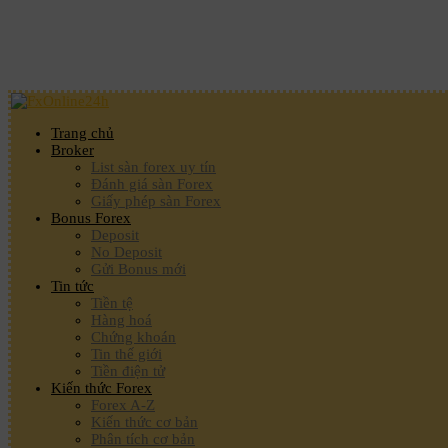
Trang chủ
Broker
List sàn forex uy tín
Đánh giá sàn Forex
Giấy phép sàn Forex
Bonus Forex
Deposit
No Deposit
Gửi Bonus mới
Tin tức
Tiền tệ
Hàng hoá
Chứng khoán
Tin thế giới
Tiền điện tử
Kiến thức Forex
Forex A-Z
Kiến thức cơ bản
Phân tích cơ bản