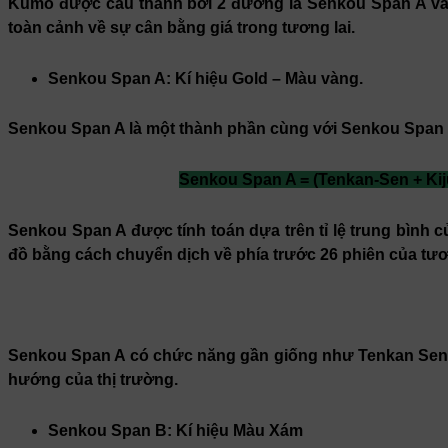
Kumo được cấu thành bởi 2 đường là Senkou Span A và 
toàn cảnh về sự cân bằng giá trong tương lai.
Senkou Span A: Kí hiệu Gold – Màu vàng.
Senkou Span A là một thành phần cùng với Senkou Span 
Senkou Span A = (Tenkan-Sen + Kiju
Senkou Span A được tính toán dựa trên tỉ lệ trung bình c
đồ bằng cách chuyển dịch về phía trước 26 phiên của tươn
Senkou Span A có chức năng gần giống như Tenkan Sen 
hướng của thị trường.
Senkou Span B: Kí hiệu Màu Xám