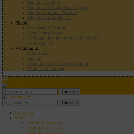
Máy tính Ký Quỹ
Máy tính lợi Nhuận/Rủi ro (R:R)
Máy tính Lot theo % rủi ro
Máy tính rủi ro phá sản
Ebook
Kho Sách Tài Chính
Sách Chứng Khoán
Sách giao dịch tài chính – Sách đầu tư
Sách Kinh Tế
Về chúng tôi
Giới Thiệu
Liên hệ
Điều khoản & Điều kiện sử dụng
Chính sách bảo mật
Tìm kiếm
Tìm kiếm
Trang chủ
Broker
List sàn forex uy tín
Đánh giá sàn Forex
Giấy phép sàn Forex