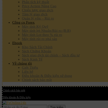
Phân tích kỹ thuật
Price Action Nâng Cao
Chiến lược giao dịch
Tâm lý giao dịch
Quản lý vốn – Rủi ro
Công cụ Forex
Máy tính Ký Quỹ
Máy tính lợi Nhuận/Rủi ro (R:R)
Máy tính Lot theo % rủi ro
Máy tính rủi ro phá sản
Ebook
Kho Sách Tài Chính
Sách Chứng Khoán
Sách giao dịch tài chính – Sách đầu tư
Sách Kinh Tế
Về chúng tôi
Giới Thiệu
Liên hệ
Điều khoản & Điều kiện sử dụng
Chính sách bảo mật
Chính sách bảo mật
Điều khoản & Điều kiện
Tìm kiếm