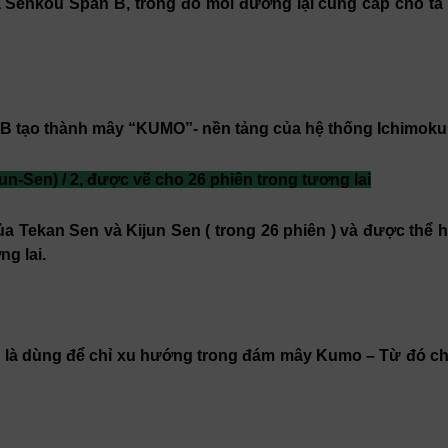
Senkou Span B, trong đó mỗi đường lại cung cấp cho ta 
B tạo thành mây “KUMO”- nền tảng của hệ thống Ichimoku
n-Sen) / 2, được vẽ cho 26 phiên trong tương lai
ủa Tekan Sen và Kijun Sen ( trong 26 phiên ) và được thể h
g lai.
là dùng để chỉ xu hướng trong đám mây Kumo – Từ đó cho