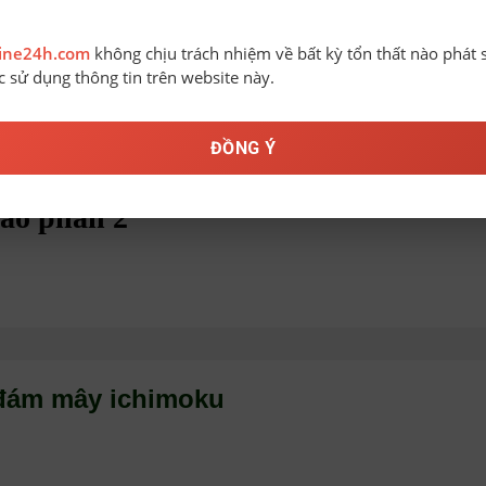
line24h.com
không chịu trách nhiệm về bất kỳ tổn thất nào phát 
ệc sử dụng thông tin trên website này.
ĐỒNG Ý
cao phần 2
đám mây ichimoku