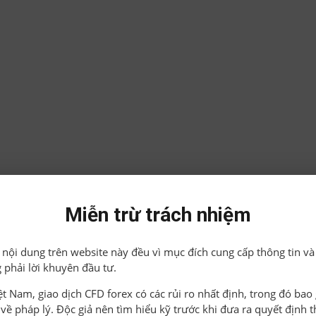
Miễn trừ trách nhiệm
ả nội dung trên website này đều vì mục đích cung cấp thông tin và
 phải lời khuyên đầu tư.
iệt Nam, giao dịch CFD forex có các rủi ro nhất định, trong đó ba
o về pháp lý. Độc giả nên tìm hiểu kỹ trước khi đưa ra quyết định 