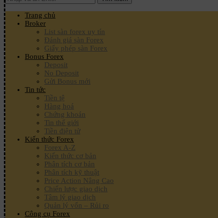
Trang chủ
Broker
List sàn forex uy tín
Đánh giá sàn Forex
Giấy phép sàn Forex
Bonus Forex
Deposit
No Deposit
Gửi Bonus mới
Tin tức
Tiền tệ
Hàng hoá
Chứng khoán
Tin thế giới
Tiền điện tử
Kiến thức Forex
Forex A-Z
Kiến thức cơ bản
Phân tích cơ bản
Phân tích kỹ thuật
Price Action Nâng Cao
Chiến lược giao dịch
Tâm lý giao dịch
Quản lý vốn – Rủi ro
Công cụ Forex