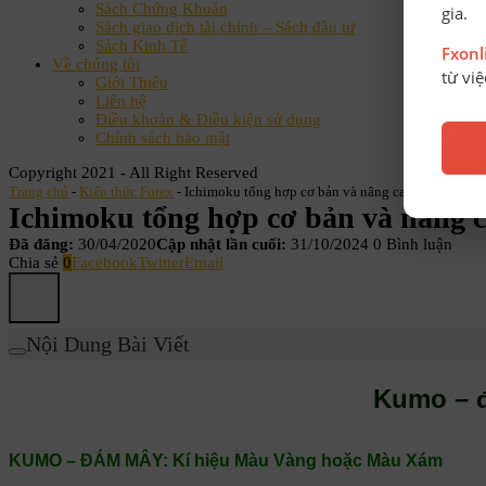
Sách Chứng Khoán
gia.
Sách giao dịch tài chính – Sách đầu tư
Sách Kinh Tế
Fxon
Về chúng tôi
từ vi
Giới Thiệu
Liên hệ
Điều khoản & Điều kiện sử dụng
Chính sách bảo mật
Copyright 2021 - All Right Reserved
Trang chủ
-
Kiến thức Forex
-
Ichimoku tổng hợp cơ bản và nâng cao phần 2
Ichimoku tổng hợp cơ bản và nâng 
Đã đăng:
30/04/2020
Cập nhật lần cuối:
31/10/2024
0 Bình luận
Chia sẻ
0
Facebook
Twitter
Email
Nội Dung Bài Viết
Kumo – 
KUMO – ĐÁM MÂY: Kí hiệu Màu Vàng hoặc Màu Xám