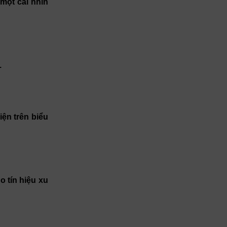
một cái nhìn
.
iện trên biểu
 tín hiệu xu