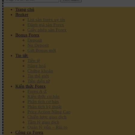
Trang chủ
Broker
List sàn forex uy tín
Đánh giá sàn Forex
Giấy phép sàn Forex
Bonus Forex
Deposit
No Deposit
Gửi Bonus mới
Tin tức
Tiền tệ
Hàng hoá
Chứng khoán
Tin thế giới
Tiền điện tử
Kiến thức Forex
Forex A-Z
Kiến thức cơ bản
Phân tích cơ bản
Phân tích kỹ thuật
Price Action Nâng Cao
Chiến lược giao dịch
Tâm lý giao dịch
Quản lý vốn – Rủi ro
Công cụ Forex