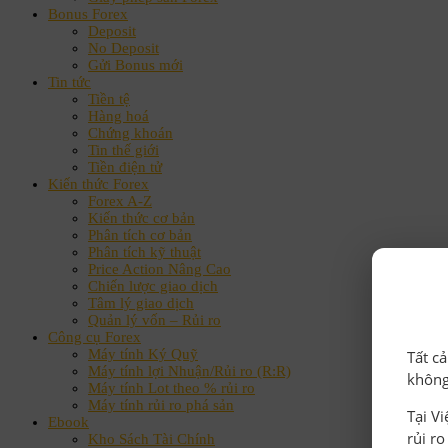
Bonus Forex
Deposit
No Deposit
Gửi Bonus mới
Tin tức
Tiền tệ
Hàng hoá
Chứng khoán
Tin thế giới
Tiền điện tử
Kiến thức Forex
Forex A-Z
Kiến thức cơ bản
Phân tích cơ bản
Phân tích kỹ thuật
Price Action Nâng Cao
Chiến lược giao dịch
Tâm lý giao dịch
Quản lý vốn – Rủi ro
Công cụ Forex
Máy tính Ký Quỹ
Tất c
Máy tính lợi Nhuận/Rủi ro (R:R)
không
Máy tính Lot theo % rủi ro
Máy tính rủi ro phá sản
Tại V
Ebook
rủi r
Kho Sách Tài Chính