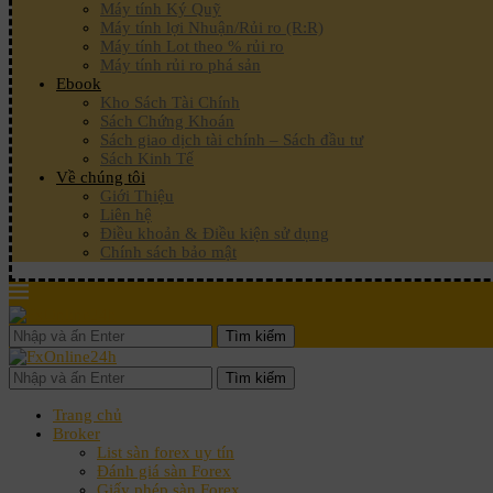
Máy tính Ký Quỹ
Máy tính lợi Nhuận/Rủi ro (R:R)
Máy tính Lot theo % rủi ro
Máy tính rủi ro phá sản
Ebook
Kho Sách Tài Chính
Sách Chứng Khoán
Sách giao dịch tài chính – Sách đầu tư
Sách Kinh Tế
Về chúng tôi
Giới Thiệu
Liên hệ
Điều khoản & Điều kiện sử dụng
Chính sách bảo mật
Tìm kiếm
Tìm kiếm
Trang chủ
Broker
List sàn forex uy tín
Đánh giá sàn Forex
Giấy phép sàn Forex