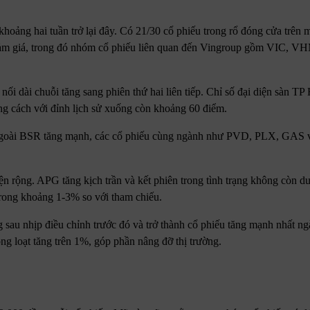
khoảng hai tuần trở lại đây. Có 21/30 cổ phiếu trong rổ đóng cửa trên
 giảm giá, trong đó nhóm cổ phiếu liên quan đến Vingroup gồm VIC, 
nối dài chuỗi tăng sang phiên thứ hai liên tiếp. Chỉ số đại diện sàn T
ảng cách với đỉnh lịch sử xuống còn khoảng 60 điểm.
. Ngoài BSR tăng mạnh, các cổ phiếu cùng ngành như PVD, PLX, GAS
ện rộng. APG tăng kịch trần và kết phiên trong tình trạng không còn d
rong khoảng 1-3% so với tham chiếu.
 sau nhịp điều chỉnh trước đó và trở thành cổ phiếu tăng mạnh nhất n
ạt tăng trên 1%, góp phần nâng đỡ thị trường.