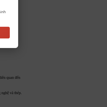
sinh
liên quan đến
 nghệ và thép.