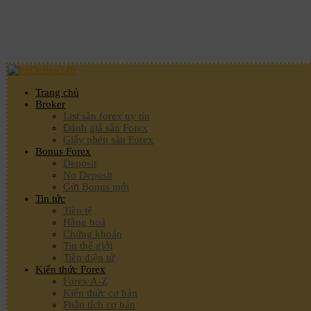
Trang chủ
Broker
List sàn forex uy tín
Đánh giá sàn Forex
Giấy phép sàn Forex
Bonus Forex
Deposit
No Deposit
Gửi Bonus mới
Tin tức
Tiền tệ
Hàng hoá
Chứng khoán
Tin thế giới
Tiền điện tử
Kiến thức Forex
Forex A-Z
Kiến thức cơ bản
Phân tích cơ bản