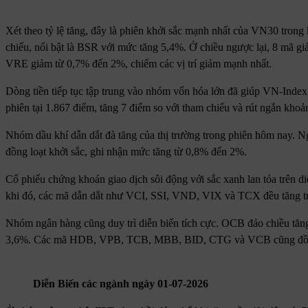
Xét theo tỷ lệ tăng, đây là phiên khởi sắc mạnh nhất của VN30 trong 
chiếu, nổi bật là BSR với mức tăng 5,4%. Ở chiều ngược lại, 8 mã
VRE giảm từ 0,7% đến 2%, chiếm các vị trí giảm mạnh nhất.
Dòng tiền tiếp tục tập trung vào nhóm vốn hóa lớn đã giúp VN-Index 
phiên tại 1.867 điểm, tăng 7 điểm so với tham chiếu và rút ngắn kho
Nhóm dầu khí dẫn dắt đà tăng của thị trường trong phiên hôm nay
đồng loạt khởi sắc, ghi nhận mức tăng từ 0,8% đến 2%.
Cổ phiếu chứng khoán giao dịch sôi động với sắc xanh lan tỏa trên di
khi đó, các mã dẫn dắt như VCI, SSI, VND, VIX và TCX đều tăng t
Nhóm ngân hàng cũng duy trì diễn biến tích cực. OCB đảo chiều tăng
3,6%. Các mã HDB, VPB, TCB, MBB, BID, CTG và VCB cũng đồng lo
Diễn Biến các ngành ngày 01-07-2026