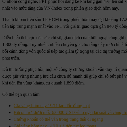
Ở nhóm công nghệ, FPT phục hồi đáng kể khi tăng gần 4%, lên sát 
nhất vào mức tăng của VN-Index trong phiên giao dịch hôm nay.
Thanh khoản trên sàn TP HCM trong phiên hôm nay đạt khoảng 17.20
tiền tập trung mạnh nhất vào FPT với giá trị giao dịch gần 840 tỷ
Diễn biến tích cực của các chỉ số, giao dịch của khối ngoại cũng ghi 
1.300 tỷ đồng. Tuy nhiên, nhiều chuyên gia cho rằng đây mới chỉ là t
bối cảnh dòng vốn quốc tế tiếp tục giảm tỷ trọng tại các thị trường mớ
phát triển.
Dù thị trường phục hồi, một số công ty chứng khoán vẫn duy trì qu
được giữ vững nhưng lực cầu chưa đủ mạnh để giúp chỉ số bứt phá v
khi tiến lên vùng kháng cự quanh 1.890 điểm.
Có thể bạn quan tâm
Giá vàng hôm nay 19/11 lao dốc đồng loạt
Bitcoin rơi dưới mốc 63.000 USD vì lo ngại lãi suất và căng th
Chứng khoán có thể vẫn trong trạng thái đi ngang
Giá vàng hôm nay 14/10 giá tiếp tục leo thang