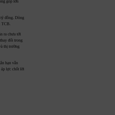
óng góp lớn
 tỷ đồng. Dòng
và TCB.
n ra chưa tới
thay đổi trong
và thị trường
gắn hạn vẫn
áp lực chốt lời