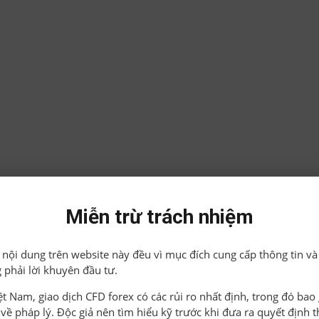
Miễn trừ trách nhiệm
ả nội dung trên website này đều vì mục đích cung cấp thông tin và
 phải lời khuyên đầu tư.
iệt Nam, giao dịch CFD forex có các rủi ro nhất định, trong đó ba
o về pháp lý. Độc giả nên tìm hiểu kỹ trước khi đưa ra quyết định 