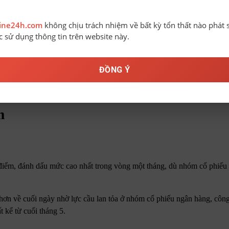
line24h.com
không chịu trách nhiệm về bất kỳ tổn thất nào phát 
ệc sử dụng thông tin trên website này.
ĐỒNG Ý
ểm
điểm, đánh dấu mức cao nhất trong vòng một tháng, dù nhóm cổ phiếu 
 hơn về cuối ngày nhờ lực cầu lan tỏa ở nhóm cổ phiếu ngân hàng, công
 kể từ cuối tháng 5.