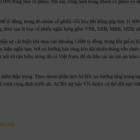
73.000 đồng mỗi cổ phiếu. Mã này cũng nằm trong nhóm cổ phiếu có đ
0 tỷ đồng, trong đó nhóm cổ phiếu vốn hóa lớn đóng góp hơn 11.000
 đồng, theo sau là loạt cổ phiếu ngân hàng gồm VPB, SHB, MBB, HDB 
nhận sự cải thiện khi mua vào khoảng 1.600 tỷ đồng, trong khi giá trị bá
ín hiệu ngắn hạn, bởi xu hướng bán ròng kéo dài nhiều tháng vẫn chưa 
i nổi và cận biên, trong đó có Việt Nam, để ưu tiên các tài sản an toàn 
an điểm thận trọng. Theo nhóm phân tích ACBS, xu hướng tăng trong n
à vượt vùng đỉnh trước đó. ACBS dự báo VN-Index có thể đối mặt với 
ẳng Iran