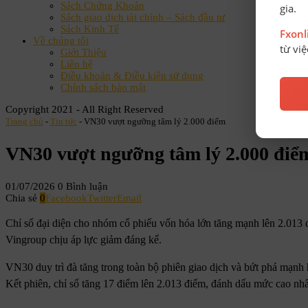
Sách Chứng Khoán
gia.
Sách giao dịch tài chính – Sách đầu tư
Sách Kinh Tế
Fxon
Về chúng tôi
từ vi
Giới Thiệu
Liên hệ
Điều khoản & Điều kiện sử dụng
Chính sách bảo mật
Copyright 2021 - All Right Reserved
Trang chủ
-
Tin tức
-
VN30 vượt ngưỡng tâm lý 2.000 điểm
VN30 vượt ngưỡng tâm lý 2.000 đi
01/07/2026
0 Bình luận
Chia sẻ
0
Facebook
Twitter
Email
Chỉ số đại diện cho nhóm cổ phiếu vốn hóa lớn tăng mạnh lên 2.013 
Vingroup chịu áp lực giảm đáng kể.
VN30 duy trì đà tăng trong toàn bộ phiên giao dịch và bứt phá mạnh
Kết phiên, chỉ số tăng 17 điểm lên 2.013 điểm, đánh dấu mức cao nhất