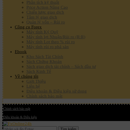
Phân tích kỹ thuật
Price Action Nâng Cao
Chiến lược giao dịch
Tâm lý giao dịch
Quản lý vốn – Rủi ro
Công cụ Forex
Máy tính Ký Quỹ
Máy tính lợi Nhuận/Rủi ro (R:R)
Máy tính Lot theo % rủi ro
Máy tính rủi ro phá sản
Ebook
Kho Sách Tài Chính
Sách Chứng Khoán
Sách giao dịch tài chính – Sách đầu tư
Sách Kinh Tế
Về chúng tôi
Giới Thiệu
Liên hệ
Điều khoản & Điều kiện sử dụng
Chính sách bảo mật
Chính sách bảo mật
Điều khoản & Điều kiện
Tìm kiếm