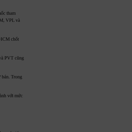
 mốc tham
VHM, VPL và
P HCM chốt
 và PVT cũng
ư bán. Trong
gành với mức