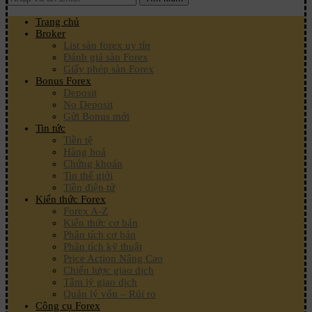
Trang chủ
Broker
List sàn forex uy tín
Đánh giá sàn Forex
Giấy phép sàn Forex
Bonus Forex
Deposit
No Deposit
Gửi Bonus mới
Tin tức
Tiền tệ
Hàng hoá
Chứng khoán
Tin thế giới
Tiền điện tử
Kiến thức Forex
Forex A-Z
Kiến thức cơ bản
Phân tích cơ bản
Phân tích kỹ thuật
Price Action Nâng Cao
Chiến lược giao dịch
Tâm lý giao dịch
Quản lý vốn – Rủi ro
Công cụ Forex