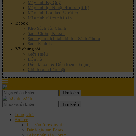
Máy tính Ký Quỹ
Máy tính lợi Nhuận/Rủi ro (R:R)
Máy tính Lot theo % rủi ro
Máy tính rủi ro phá sản
Ebook
Kho Sách Tài Chính
Sách Chứng Khoán
Sách giao dịch tài chính – Sách đầu tư
Sách Kinh Tế
Về chúng tôi
Giới Thiệu
Liên hệ
Điều khoản & Điều kiện sử dụng
Chính sách bảo mật
Tìm kiếm
Tìm kiếm
Trang chủ
Broker
List sàn forex uy tín
Đánh giá sàn Forex
Giấy phép sàn Forex