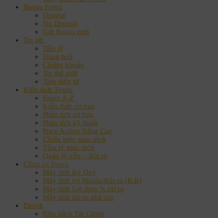
Bonus Forex
Deposit
No Deposit
Gửi Bonus mới
Tin tức
Tiền tệ
Hàng hoá
Chứng khoán
Tin thế giới
Tiền điện tử
Kiến thức Forex
Forex A-Z
Kiến thức cơ bản
Phân tích cơ bản
Phân tích kỹ thuật
Price Action Nâng Cao
Chiến lược giao dịch
Tâm lý giao dịch
Quản lý vốn – Rủi ro
Công cụ Forex
Máy tính Ký Quỹ
Máy tính lợi Nhuận/Rủi ro (R:R)
Máy tính Lot theo % rủi ro
Máy tính rủi ro phá sản
Ebook
Kho Sách Tài Chính