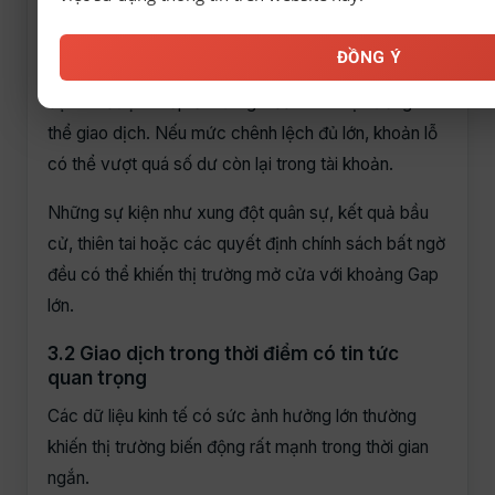
Khi khoảng trống giá (Gap) xuất hiện, lệnh Stop Loss
ĐỒNG Ý
sẽ không được thực hiện đúng tại mức giá đã cài
đặt mà được khớp ở mức giá đầu tiên thị trường có
thể giao dịch. Nếu mức chênh lệch đủ lớn, khoản lỗ
có thể vượt quá số dư còn lại trong tài khoản.
Những sự kiện như xung đột quân sự, kết quả bầu
cử, thiên tai hoặc các quyết định chính sách bất ngờ
đều có thể khiến thị trường mở cửa với khoảng Gap
lớn.
3.2 Giao dịch trong thời điểm có tin tức
quan trọng
Các dữ liệu kinh tế có sức ảnh hưởng lớn thường
khiến thị trường biến động rất mạnh trong thời gian
ngắn.