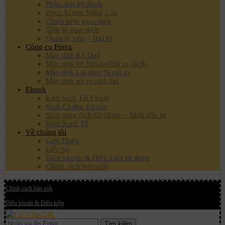
Phân tích kỹ thuật
Price Action Nâng Cao
Chiến lược giao dịch
Tâm lý giao dịch
Quản lý vốn – Rủi ro
Công cụ Forex
Máy tính Ký Quỹ
Máy tính lợi Nhuận/Rủi ro (R:R)
Máy tính Lot theo % rủi ro
Máy tính rủi ro phá sản
Ebook
Kho Sách Tài Chính
Sách Chứng Khoán
Sách giao dịch tài chính – Sách đầu tư
Sách Kinh Tế
Về chúng tôi
Giới Thiệu
Liên hệ
Điều khoản & Điều kiện sử dụng
Chính sách bảo mật
Chính sách bảo mật
Điều khoản & Điều kiện
Tìm kiếm