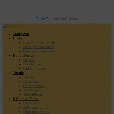
Ticker Tape
bởi TradingView
Trang chủ
Broker
List sàn forex uy tín
Đánh giá sàn Forex
Giấy phép sàn Forex
Bonus Forex
Deposit
No Deposit
Gửi Bonus mới
Tin tức
Tiền tệ
Hàng hoá
Chứng khoán
Tin thế giới
Tiền điện tử
Kiến thức Forex
Forex A-Z
Kiến thức cơ bản
Phân tích cơ bản