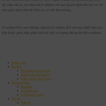
độ chịu rủi ro, tự chịu trách nhiệm với mọi quyết định đầu tư và chỉ
nên giao dịch khi đã hiểu rõ cơ chế thị trường.
Fxonline24h.com không chịu trách nhiệm đối với mọi thiệt hại trực
tiếp hoặc gián tiếp phát sinh từ việc sử dụng thông tin trên website.
Trang chủ
Broker
List sàn forex uy tín
Đánh giá sàn Forex
Giấy phép sàn Forex
Bonus Forex
Deposit
No Deposit
Gửi Bonus mới
Tin tức
Tiền tệ