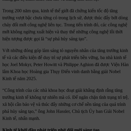
Trong 200 năm qua, kinh tế thế giới đã chứng kiến tốc độ tăng
trưởng vượt bậc chưa từng có trong lịch sử, được thúc đẩy bởi dòng
chảy đổi mới công nghệ liên tục. Trong tiến trình đó, các công nghệ
mới không ngừng xuất hiện và thay thế những công nghệ lỗi thời
hiện tượng được gọi là “sự phá hủy sáng tạo”.
Với những đóng góp làm sáng tỏ nguyên nhân của tăng trưởng kinh
tế và các điều kiện để duy trì sự phát triển bền vững, ba nhà kinh tế
học Joel Mokyr, Peter Howitt và Philippe Aghion đã được Viện Hàn
lâm Khoa học Hoàng gia Thụy Điển vinh danh bằng giải Nobel
Kinh tế năm 2025.
“Công trình của các nhà khoa học đoạt giải khẳng định rằng tăng
trưởng kinh tế không tự nhiên mà có. Để ngăn chặn tình trạng trì trệ,
xã hội cần bảo vệ và thúc đẩy những cơ chế nền tảng của quá trình
phá hủy sáng tạo,” ông John Hassler, Chủ tịch Ủy ban Giải Nobel
Kinh tế, nhấn mạnh.
Kinh tế khởi đầu phát triển nhờ đổi mới sáng tạo