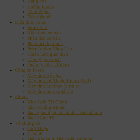
Hàng hoá
Chứng khoán
Tin thế giới
Tiền điện tử
Kiến thức Forex
Forex A-Z
Kiến thức cơ bản
Phân tích cơ bản
Phân tích kỹ thuật
Price Action Nâng Cao
Chiến lược giao dịch
Tâm lý giao dịch
Quản lý vốn – Rủi ro
Công cụ Forex
Máy tính Ký Quỹ
Máy tính lợi Nhuận/Rủi ro (R:R)
Máy tính Lot theo % rủi ro
Máy tính rủi ro phá sản
Ebook
Kho Sách Tài Chính
Sách Chứng Khoán
Sách giao dịch tài chính – Sách đầu tư
Sách Kinh Tế
Về chúng tôi
Giới Thiệu
Liên hệ
Điều khoản & Điều kiện sử dụng