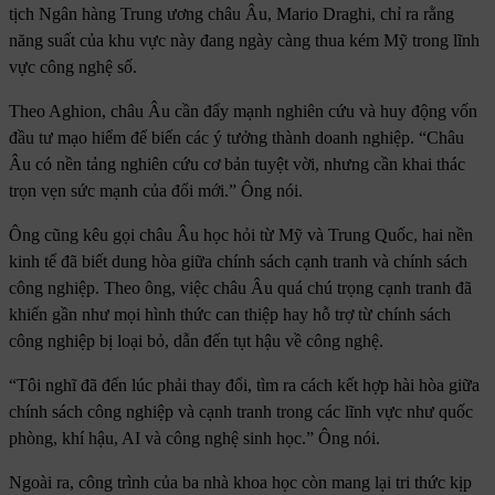
tịch Ngân hàng Trung ương châu Âu, Mario Draghi, chỉ ra rằng
năng suất của khu vực này đang ngày càng thua kém Mỹ trong lĩnh
vực công nghệ số.
Theo Aghion, châu Âu cần đẩy mạnh nghiên cứu và huy động vốn
đầu tư mạo hiểm để biến các ý tưởng thành doanh nghiệp. “Châu
Âu có nền tảng nghiên cứu cơ bản tuyệt vời, nhưng cần khai thác
trọn vẹn sức mạnh của đổi mới.” Ông nói.
Ông cũng kêu gọi châu Âu học hỏi từ Mỹ và Trung Quốc, hai nền
kinh tế đã biết dung hòa giữa chính sách cạnh tranh và chính sách
công nghiệp. Theo ông, việc châu Âu quá chú trọng cạnh tranh đã
khiến gần như mọi hình thức can thiệp hay hỗ trợ từ chính sách
công nghiệp bị loại bỏ, dẫn đến tụt hậu về công nghệ.
“Tôi nghĩ đã đến lúc phải thay đổi, tìm ra cách kết hợp hài hòa giữa
chính sách công nghiệp và cạnh tranh trong các lĩnh vực như quốc
phòng, khí hậu, AI và công nghệ sinh học.” Ông nói.
Ngoài ra, công trình của ba nhà khoa học còn mang lại tri thức kịp