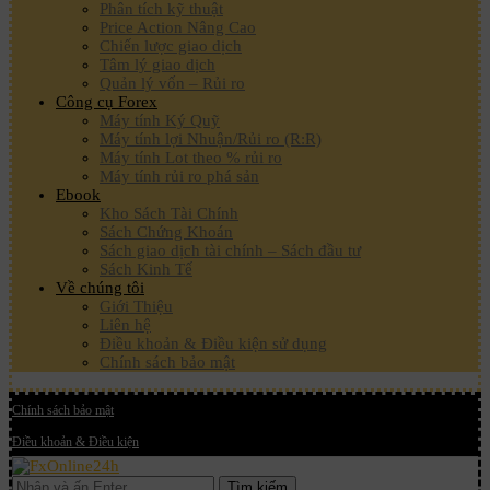
Phân tích kỹ thuật
Price Action Nâng Cao
Chiến lược giao dịch
Tâm lý giao dịch
Quản lý vốn – Rủi ro
Công cụ Forex
Máy tính Ký Quỹ
Máy tính lợi Nhuận/Rủi ro (R:R)
Máy tính Lot theo % rủi ro
Máy tính rủi ro phá sản
Ebook
Kho Sách Tài Chính
Sách Chứng Khoán
Sách giao dịch tài chính – Sách đầu tư
Sách Kinh Tế
Về chúng tôi
Giới Thiệu
Liên hệ
Điều khoản & Điều kiện sử dụng
Chính sách bảo mật
Chính sách bảo mật
Điều khoản & Điều kiện
Tìm kiếm