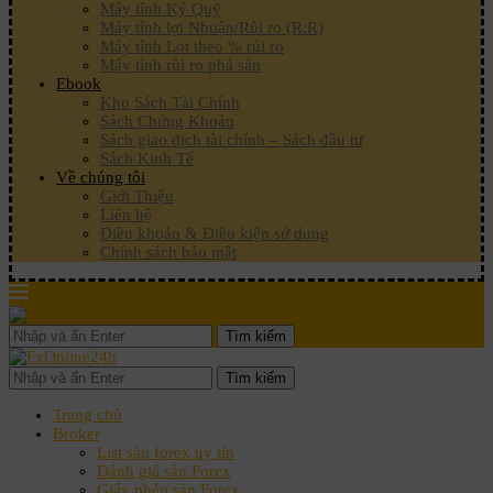
Máy tính Ký Quỹ
Máy tính lợi Nhuận/Rủi ro (R:R)
Máy tính Lot theo % rủi ro
Máy tính rủi ro phá sản
Ebook
Kho Sách Tài Chính
Sách Chứng Khoán
Sách giao dịch tài chính – Sách đầu tư
Sách Kinh Tế
Về chúng tôi
Giới Thiệu
Liên hệ
Điều khoản & Điều kiện sử dụng
Chính sách bảo mật
Tìm kiếm
Tìm kiếm
Trang chủ
Broker
List sàn forex uy tín
Đánh giá sàn Forex
Giấy phép sàn Forex