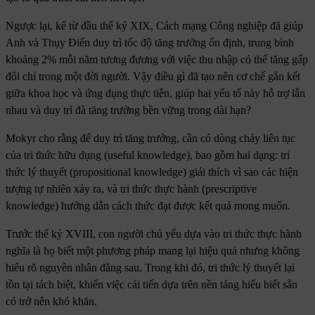
Ngược lại, kể từ đầu thế kỷ XIX, Cách mạng Công nghiệp đã giúp
Anh và Thụy Điển duy trì tốc độ tăng trưởng ổn định, trung bình
khoảng 2% mỗi năm tương đương với việc thu nhập có thể tăng gấp
đôi chỉ trong một đời người. Vậy điều gì đã tạo nên cơ chế gắn kết
giữa khoa học và ứng dụng thực tiễn, giúp hai yếu tố này hỗ trợ lẫn
nhau và duy trì đà tăng trưởng bền vững trong dài hạn?
Mokyr cho rằng để duy trì tăng trưởng, cần có dòng chảy liên tục
của tri thức hữu dụng (useful knowledge), bao gồm hai dạng: tri
thức lý thuyết (propositional knowledge) giải thích vì sao các hiện
tượng tự nhiên xảy ra, và tri thức thực hành (prescriptive
knowledge) hướng dẫn cách thức đạt được kết quả mong muốn.
Trước thế kỷ XVIII, con người chủ yếu dựa vào tri thức thực hành
nghĩa là họ biết một phương pháp mang lại hiệu quả nhưng không
hiểu rõ nguyên nhân đằng sau. Trong khi đó, tri thức lý thuyết lại
tồn tại tách biệt, khiến việc cải tiến dựa trên nền tảng hiểu biết sẵn
có trở nên khó khăn.