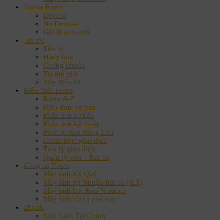
Bonus Forex
Deposit
No Deposit
Gửi Bonus mới
Tin tức
Tiền tệ
Hàng hoá
Chứng khoán
Tin thế giới
Tiền điện tử
Kiến thức Forex
Forex A-Z
Kiến thức cơ bản
Phân tích cơ bản
Phân tích kỹ thuật
Price Action Nâng Cao
Chiến lược giao dịch
Tâm lý giao dịch
Quản lý vốn – Rủi ro
Công cụ Forex
Máy tính Ký Quỹ
Máy tính lợi Nhuận/Rủi ro (R:R)
Máy tính Lot theo % rủi ro
Máy tính rủi ro phá sản
Ebook
Kho Sách Tài Chính