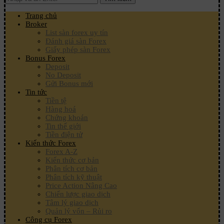
Trang chủ
Broker
List sàn forex uy tín
Đánh giá sàn Forex
Giấy phép sàn Forex
Bonus Forex
Deposit
No Deposit
Gửi Bonus mới
Tin tức
Tiền tệ
Hàng hoá
Chứng khoán
Tin thế giới
Tiền điện tử
Kiến thức Forex
Forex A-Z
Kiến thức cơ bản
Phân tích cơ bản
Phân tích kỹ thuật
Price Action Nâng Cao
Chiến lược giao dịch
Tâm lý giao dịch
Quản lý vốn – Rủi ro
Công cụ Forex