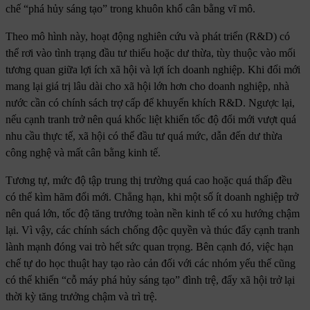
chế “phá hủy sáng tạo” trong khuôn khổ cân bằng vĩ mô.
Theo mô hình này, hoạt động nghiên cứu và phát triển (R&D) có
thể rơi vào tình trạng đầu tư thiếu hoặc dư thừa, tùy thuộc vào mối
tương quan giữa lợi ích xã hội và lợi ích doanh nghiệp. Khi đổi mới
mang lại giá trị lâu dài cho xã hội lớn hơn cho doanh nghiệp, nhà
nước cần có chính sách trợ cấp để khuyến khích R&D. Ngược lại,
nếu cạnh tranh trở nên quá khốc liệt khiến tốc độ đổi mới vượt quá
nhu cầu thực tế, xã hội có thể đầu tư quá mức, dẫn đến dư thừa
công nghệ và mất cân bằng kinh tế.
Tương tự, mức độ tập trung thị trường quá cao hoặc quá thấp đều
có thể kìm hãm đổi mới. Chẳng hạn, khi một số ít doanh nghiệp trở
nên quá lớn, tốc độ tăng trưởng toàn nền kinh tế có xu hướng chậm
lại. Vì vậy, các chính sách chống độc quyền và thúc đẩy cạnh tranh
lành mạnh đóng vai trò hết sức quan trọng. Bên cạnh đó, việc hạn
chế tự do học thuật hay tạo rào cản đối với các nhóm yếu thế cũng
có thể khiến “cỗ máy phá hủy sáng tạo” đình trệ, đẩy xã hội trở lại
thời kỳ tăng trưởng chậm và trì trệ.