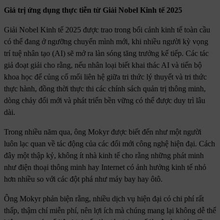
Giá trị ứng dụng thực tiễn từ Giải Nobel Kinh tế 2025
Giải Nobel Kinh tế 2025 được trao trong bối cảnh kinh tế toàn cầu
có thể đang ở ngưỡng chuyển mình mới, khi nhiều người kỳ vọng
trí tuệ nhân tạo (AI) sẽ mở ra làn sóng tăng trưởng kế tiếp. Các tác
giả đoạt giải cho rằng, nếu nhân loại biết khai thác AI và tiến bộ
khoa học để củng cố mối liên hệ giữa tri thức lý thuyết và tri thức
thực hành, đồng thời thực thi các chính sách quản trị thông minh,
dòng chảy đổi mới và phát triển bền vững có thể được duy trì lâu
dài.
Trong nhiều năm qua, ông Mokyr được biết đến như một người
luôn lạc quan về tác động của các đổi mới công nghệ hiện đại. Cách
đây một thập kỷ, không ít nhà kinh tế cho rằng những phát minh
như điện thoại thông minh hay Internet có ảnh hưởng kinh tế nhỏ
hơn nhiều so với các đột phá như máy bay hay ôtô.
Ông Mokyr phản biện rằng, nhiều dịch vụ hiện đại có chi phí rất
thấp, thậm chí miễn phí, nên lợi ích mà chúng mang lại không dễ thể