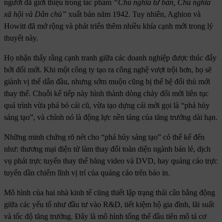
người đã giới thiệu trong tác phẩm
“Chủ nghĩa tư bản, Chủ nghĩa
xã hội và Dân chủ”
xuất bản năm 1942. Tuy nhiên, Aghion và
Howitt đã mở rộng và phát triển thêm nhiều khía cạnh mới trong lý
thuyết này.
Họ nhận thấy rằng cạnh tranh giữa các doanh nghiệp được thúc đẩy
bởi đổi mới. Khi một công ty tạo ra công nghệ vượt trội hơn, họ sẽ
giành vị thế dẫn đầu, nhưng sớm muộn cũng bị thế hệ đối thủ mới
thay thế. Chuỗi kế tiếp này hình thành dòng chảy đổi mới liên tục
quá trình vừa phá bỏ cái cũ, vừa tạo dựng cái mới gọi là “phá hủy
sáng tạo”, và chính nó là động lực nền tảng của tăng trưởng dài hạn.
Những minh chứng rõ nét cho “phá hủy sáng tạo” có thể kể đến
như: thương mại điện tử làm thay đổi toàn diện ngành bán lẻ, dịch
vụ phát trực tuyến thay thế băng video và DVD, hay quảng cáo trực
tuyến dần chiếm lĩnh vị trí của quảng cáo trên báo in.
Mô hình của hai nhà kinh tế cũng thiết lập trạng thái cân bằng động
giữa các yếu tố như đầu tư vào R&D, tiết kiệm hộ gia đình, lãi suất
và tốc độ tăng trưởng. Đây là mô hình tổng thể đầu tiên mô tả cơ