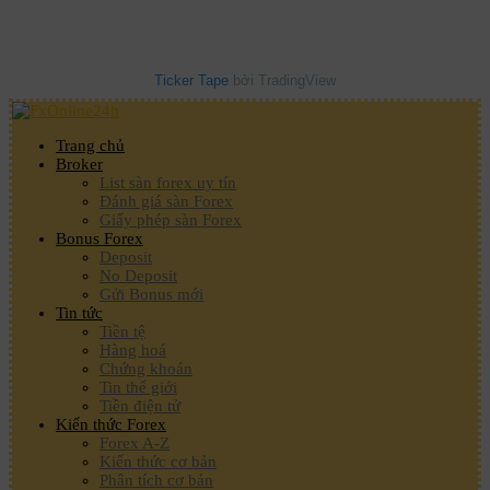
Ticker Tape
bởi TradingView
Trang chủ
Broker
List sàn forex uy tín
Đánh giá sàn Forex
Giấy phép sàn Forex
Bonus Forex
Deposit
No Deposit
Gửi Bonus mới
Tin tức
Tiền tệ
Hàng hoá
Chứng khoán
Tin thế giới
Tiền điện tử
Kiến thức Forex
Forex A-Z
Kiến thức cơ bản
Phân tích cơ bản