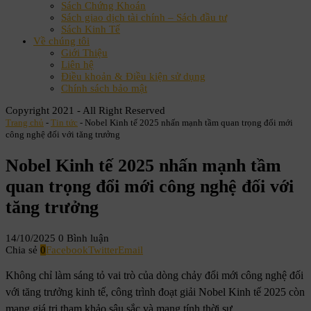
Sách Chứng Khoán
Sách giao dịch tài chính – Sách đầu tư
Sách Kinh Tế
Về chúng tôi
Giới Thiệu
Liên hệ
Điều khoản & Điều kiện sử dụng
Chính sách bảo mật
Copyright 2021 - All Right Reserved
Trang chủ
-
Tin tức
-
Nobel Kinh tế 2025 nhấn mạnh tầm quan trọng đổi mới
công nghệ đối với tăng trưởng
Nobel Kinh tế 2025 nhấn mạnh tầm
quan trọng đổi mới công nghệ đối với
tăng trưởng
14/10/2025
0 Bình luận
Chia sẻ
0
Facebook
Twitter
Email
Không chỉ làm sáng tỏ vai trò của dòng chảy đổi mới công nghệ đối
với tăng trưởng kinh tế, công trình đoạt giải Nobel Kinh tế 2025 còn
mang giá trị tham khảo sâu sắc và mang tính thời sự.