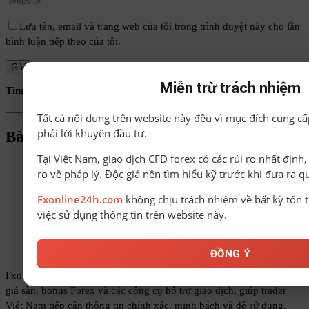
Lưu tên, email và trang web của tôi trong trình duyệt này cho lần
bình luận tiếp theo của tôi.
Miễn trừ trách nhiệm
Tìm kiếm
Tìm kiếm
Tất cả nội dung trên website này đều vì mục đích cung cấ
phải lời khuyên đầu tư.
Bài viết mới
Tại Việt Nam, giao dịch CFD forex có các rủi ro nhất định
Giá vàng hôm nay 7-8 Nối dài đà tăng
ro về pháp lý. Độc giả nên tìm hiểu kỹ trước khi đưa ra q
Công ty của Bầu Đức chính thức được chấp thuận IPO
Giá vàng hôm nay 5-8 Vàng miếng điều chỉnh giảm
Fxonline24h.com
không chịu trách nhiệm về bất kỳ tổn t
VOLUME PROFILE – The Insider’s Guide to Trading
việc sử dụng thông tin trên website này.
25 bang kiện ông Trump vì chính sách thuế mới
ĐỒNG Ý
Fxonline24h.com là website cung cấp tin tức, kiến thức Forex, đánh
giá sàn, bonus Forex và các công cụ hỗ trợ giao dịch, giúp trader
Việt Nam tiếp cận thông tin chính xác, minh bạch và dễ sử dụng.