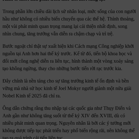
Trong phần lớn chiều dài lịch sử nhân loại, mức sống của con người
hầu như không có nhiều biến chuyển qua các thế hệ. Thỉnh thoảng,
một vài phát minh quan trọng mang lại cải thiện nhất định, song
nhìn chung, tăng trưởng vẫn diễn ra chậm chạp và trì trệ.
Bước ngoặt chỉ thật sự xuất hiện khi Cách mạng Công nghiệp khởi
nguồn tại Anh hơn hai thế kỷ trước. Kể từ đó, tiến bộ khoa học và
đổi mới công nghệ diễn ra liên tục, hình thành một vòng xoáy sáng
tạo không ngừng, thay cho những bước tiến rời rạc trước kia.
Đây chính là nền tảng cho sự tăng trưởng kinh tế ổn định và bền
vững mà nhà sử học kinh tế Joel Mokyr người giành một nửa giải
Nobel Kinh tế 2025 đã chỉ ra.
Ông dẫn chứng rằng thu nhập tại các quốc gia như Thụy Điển và
Anh gần như không tăng suốt từ thế kỷ XIV đến XVIII, dù có
nhiều phát minh quan trọng. Nguyên nhân là bởi các ý tưởng mới
không được tiếp tục phát triển hay phổ biến rộng rãi, nên không thể
tạo ra quá trình cải tiến liên tục.