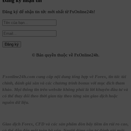
Đăng ký nhận tin
Đăng ký để nhận tin tức mới nhất từ FxOnline24h!
© Bản quyền thuộc về FxOnline24h.
Fxonline24h.com cung cấp nội dung tổng hợp về Forex, tin tức tài
chính, đánh giá sàn và các chương trình bonus với mục đích tham
khảo. Mọi thông tin trên website không phải là lời khuyên đầu tư và
có thể thay đổi theo thời gian tùy theo từng sàn giao dịch hoặc
nguồn dữ liệu.
Giao dịch Forex, CFD và các sản phẩm đòn bẩy tiềm ẩn rủi ro cao,
có thể dẫn đến mất toàn bộ vốn. Người dùng cần tự đánh giá mức