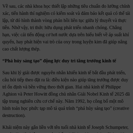
Về sau, các nhà khoa học thiết lập những tiêu chuẩn đo lường chính
xác, tiến hành thí nghiệm có kiểm soát và đảm bảo kết quả có thể tái
lập, từ đó hình thành vòng phản hồi liên tục giữa lý thuyết và thực
tiễn. Nhờ vậy, tri thức hữu dụng phát triển nhanh chóng. Chẳng
hạn, việc cải tiến động cơ hơi nước dựa trên hiểu biết về áp suất khí
quyển, hay phát hiện vai trò của oxy trong luyện kim đã giúp nâng
cao chất lượng thép.
“Phá hủy sáng tạo” động lực duy trì tăng trưởng kinh tế
Sau khi lý giải được nguyên nhân khiến kinh tế bắt đầu phát triển,
câu hỏi tiếp theo đặt ra là: điều kiện nào giúp tăng trưởng được duy
trì ổn định và bền vững theo thời gian. Hai nhà kinh tế Philippe
Aghion và Peter Howitt đồng chủ nhân Giải Nobel Kinh tế 2025 đã
tập trung nghiên cứu cơ chế này. Năm 1992, họ công bố một mô
hình toán học phức tạp mô tả quá trình “phá hủy sáng tạo” (creative
destruction).
Khái niệm này gắn liền với tên tuổi nhà kinh tế Joseph Schumpeter,