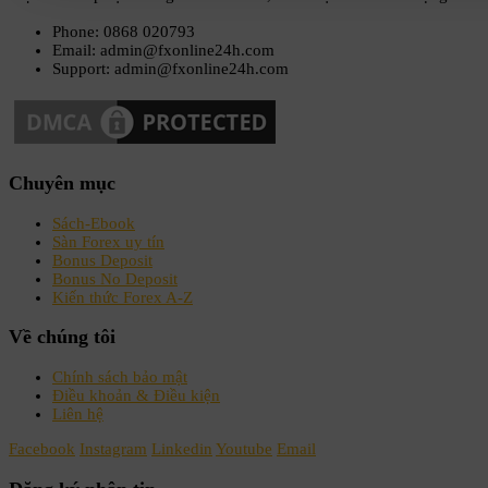
Phone: 0868 020793
Email: admin@fxonline24h.com
Support: admin@fxonline24h.com
Chuyên mục
Sách-Ebook
Sàn Forex uy tín
Bonus Deposit
Bonus No Deposit
Kiến thức Forex A-Z
Về chúng tôi
Chính sách bảo mật
Điều khoản & Điều kiện
Liên hệ
Facebook
Instagram
Linkedin
Youtube
Email