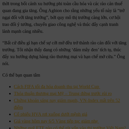
thời trong bối cảnh xu hướng phi toàn cầu hóa và các rào cản thuế
quan đang gia tăng. Ông Aghion cho rằng những yếu tố này là “trở
ngại đối với tăng trưởng”, bởi quy mô thị trường càng lớn, cơ hội
trao đổi ý tưởng, chuyển giao công nghệ và thúc đẩy cạnh tranh
lành mạnh càng nhiều.
“Bất cứ điều gì hạn chế sự cởi mở đều trở thành rào cản đối với tăng
trưởng. Tôi nhận thấy đang có những ‘đám mây đen’ tích tụ, thúc
đẩy xu hướng dựng hàng rào thương mại và hạn chế mở cửa.” Ông
nói.
Có thể bạn quan tâm
Cách FIFA tối đa hóa doanh thu tại World Cup
Thỏa thuận thương mại Mỹ – Trung đứng trước rủi ro
Chứng khoán sáng nay giảm mạnh, VN-Index mất trên 52
điểm
Cổ phiếu HVA rơi xuống dưới mệnh giá
Giá vàng hôm nay 6/5 Vàng tiếp tục giảm nhẹ
Những quỹ ETF nào có thể rót vốn vào thị trường Việt Nam?