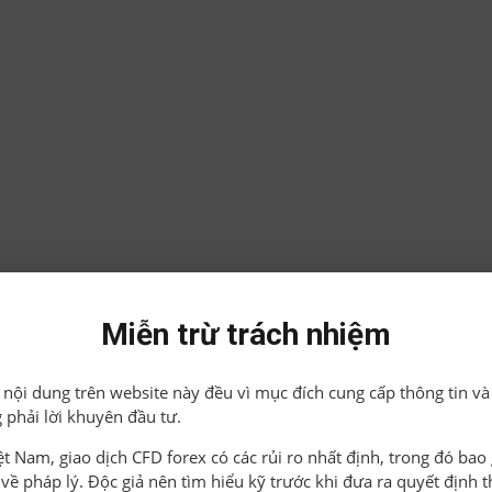
Miễn trừ trách nhiệm
ả nội dung trên website này đều vì mục đích cung cấp thông tin và
 phải lời khuyên đầu tư.
iệt Nam, giao dịch CFD forex có các rủi ro nhất định, trong đó ba
o về pháp lý. Độc giả nên tìm hiểu kỹ trước khi đưa ra quyết định 