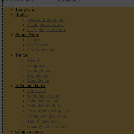
Trang chủ
Broker
List sàn forex uy tín
Đánh giá sàn Forex
Giấy phép sàn Forex
Bonus Forex
Deposit
No Deposit
Gửi Bonus mới
Tin tức
Tiền tệ
Hàng hoá
Chứng khoán
Tin thế giới
Tiền điện tử
Kiến thức Forex
Forex A-Z
Kiến thức cơ bản
Phân tích cơ bản
Phân tích kỹ thuật
Price Action Nâng Cao
Chiến lược giao dịch
Tâm lý giao dịch
Quản lý vốn – Rủi ro
Công cụ Forex