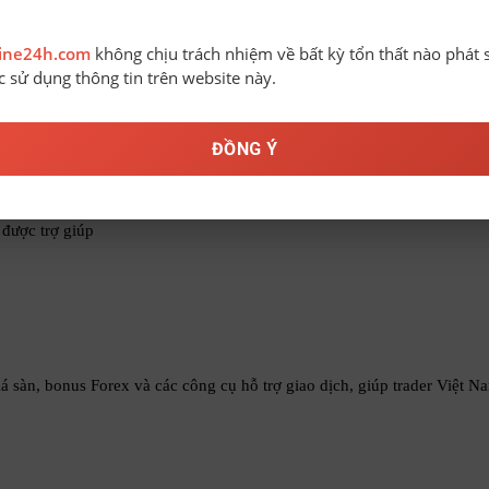
line24h.com
không chịu trách nhiệm về bất kỳ tổn thất nào phát 
ệc sử dụng thông tin trên website này.
ĐỒNG Ý
 được trợ giúp
á sàn, bonus Forex và các công cụ hỗ trợ giao dịch, giúp trader Việt N