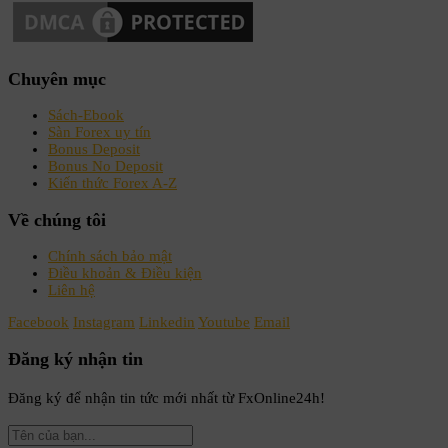
Chuyên mục
Sách-Ebook
Sàn Forex uy tín
Bonus Deposit
Bonus No Deposit
Kiến thức Forex A-Z
Về chúng tôi
Chính sách bảo mật
Điều khoản & Điều kiện
Liên hệ
Facebook
Instagram
Linkedin
Youtube
Email
Đăng ký nhận tin
Đăng ký để nhận tin tức mới nhất từ FxOnline24h!