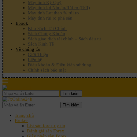
Máy tính Ký Quỹ
Máy tính lợi Nhuận/Rủi ro (R:R)
Máy tính Lot theo % rủi ro
Máy tính rủi ro phá sản
Ebook
Kho Sách Tài Chính
Sách Chứng Khoán
Sách giao dịch tài chính – Sách đầu tư
Sách Kinh Tế
Về chúng tôi
Giới Thiệu
Liên hệ
Điều khoản & Điều kiện sử dụng
Chính sách bảo mật
Tìm kiếm
Tìm kiếm
Trang chủ
Broker
List sàn forex uy tín
Đánh giá sàn Forex
Giấy phép sàn Forex