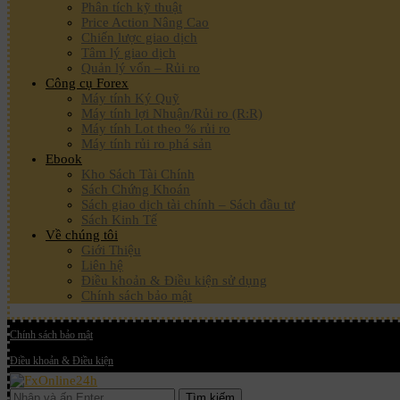
Phân tích kỹ thuật
Price Action Nâng Cao
Chiến lược giao dịch
Tâm lý giao dịch
Quản lý vốn – Rủi ro
Công cụ Forex
Máy tính Ký Quỹ
Máy tính lợi Nhuận/Rủi ro (R:R)
Máy tính Lot theo % rủi ro
Máy tính rủi ro phá sản
Ebook
Kho Sách Tài Chính
Sách Chứng Khoán
Sách giao dịch tài chính – Sách đầu tư
Sách Kinh Tế
Về chúng tôi
Giới Thiệu
Liên hệ
Điều khoản & Điều kiện sử dụng
Chính sách bảo mật
Chính sách bảo mật
Điều khoản & Điều kiện
Tìm kiếm