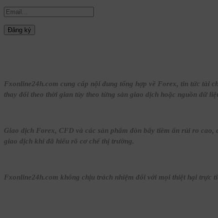
Fxonline24h.com cung cấp nội dung tổng hợp về Forex, tin tức tài ch
thay đổi theo thời gian tùy theo từng sàn giao dịch hoặc nguồn dữ liệ
Giao dịch Forex, CFD và các sản phẩm đòn bẩy tiềm ẩn rủi ro cao, c
giao dịch khi đã hiểu rõ cơ chế thị trường.
Fxonline24h.com không chịu trách nhiệm đối với mọi thiệt hại trực tiế