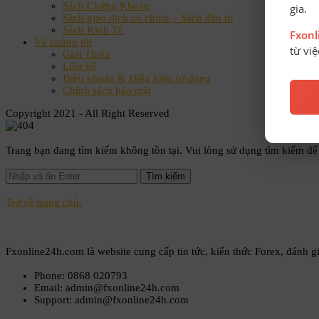
Sách Chứng Khoán
gia.
Sách giao dịch tài chính – Sách đầu tư
Sách Kinh Tế
Fxon
Về chúng tôi
từ vi
Giới Thiệu
Liên hệ
Điều khoản & Điều kiện sử dụng
Chính sách bảo mật
Copyright 2021 - All Right Reserved
Trang bạn đang tìm kiếm không tồn tại. Vui lòng sử dụng tìm kiếm để
Trở về trang chủ.
Fxonline24h.com là website cung cấp tin tức, kiến thức Forex, đánh gi
Phone: 0868 020793
Email: admin@fxonline24h.com
Support: admin@fxonline24h.com