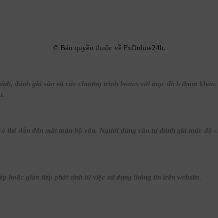
© Bản quyền thuộc về FxOnline24h.
ính, đánh giá sàn và các chương trình bonus với mục đích tham khảo. M
u.
ó thể dẫn đến mất toàn bộ vốn. Người dùng cần tự đánh giá mức độ chịu
p hoặc gián tiếp phát sinh từ việc sử dụng thông tin trên website.