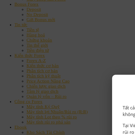
Bonus Forex
Deposit
No Deposit
Gửi Bonus mới
Tin tức
Tiền tệ
Hàng hoá
Chứng khoán
Tin thế giới
Tiền điện tử
Kiến thức Forex
Forex A-Z
Kiến thức cơ bản
Phân tích cơ bản
Phân tích kỹ thuật
Price Action Nâng Cao
Chiến lược giao dịch
Tâm lý giao dịch
Quản lý vốn – Rủi ro
Công cụ Forex
Máy tính Ký Quỹ
Tất c
Máy tính lợi Nhuận/Rủi ro (R:R)
không
Máy tính Lot theo % rủi ro
Máy tính rủi ro phá sản
Tại V
Ebook
rủi r
Kho Sách Tài Chính