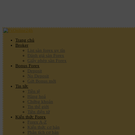
Trang chủ
Broker
List sàn forex uy tín
Đánh giá sàn Forex
Giấy phép sàn Forex
Bonus Forex
Deposit
No Deposit
Gửi Bonus mới
Tin tức
Tiền tệ
Hàng hoá
Chứng khoán
Tin thế giới
Tiền điện tử
Kiến thức Forex
Forex A-Z
Kiến thức cơ bản
Phân tích cơ bản