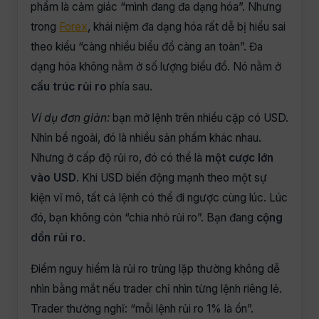
phẩm là cảm giác “mình đang đa dạng hóa”. Nhưng
trong
Forex
, khái niệm đa dạng hóa rất dễ bị hiểu sai
theo kiểu “càng nhiều biểu đồ càng an toàn”. Đa
dạng hóa không nằm ở số lượng biểu đồ. Nó nằm ở
cấu trúc rủi ro
phía sau.
Ví dụ đơn giản:
bạn mở lệnh trên nhiều cặp có USD.
Nhìn bề ngoài, đó là nhiều sản phẩm khác nhau.
Nhưng ở cấp độ rủi ro, đó có thể là
một cược lớn
vào USD
. Khi USD biến động mạnh theo một sự
kiện vĩ mô, tất cả lệnh có thể đi ngược cùng lúc. Lúc
đó, bạn không còn “chia nhỏ rủi ro”. Bạn đang
cộng
dồn rủi ro
.
Điểm nguy hiểm là rủi ro trùng lặp thường không dễ
nhìn bằng mắt nếu trader chỉ nhìn từng lệnh riêng lẻ.
Trader thường nghĩ: “mỗi lệnh rủi ro 1% là ổn”.