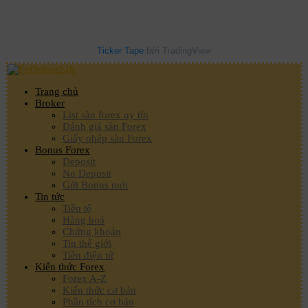
Ticker Tape
bởi TradingView
Trang chủ
Broker
List sàn forex uy tín
Đánh giá sàn Forex
Giấy phép sàn Forex
Bonus Forex
Deposit
No Deposit
Gửi Bonus mới
Tin tức
Tiền tệ
Hàng hoá
Chứng khoán
Tin thế giới
Tiền điện tử
Kiến thức Forex
Forex A-Z
Kiến thức cơ bản
Phân tích cơ bản