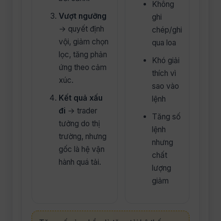
Không
Vượt ngưỡng
ghi
→ quyết định
chép/ghi
vội, giảm chọn
qua loa
lọc, tăng phản
Khó giải
ứng theo cảm
thích vì
xúc.
sao vào
Kết quả xấu
lệnh
đi
→ trader
Tăng số
tưởng do thị
lệnh
trường, nhưng
nhưng
gốc là hệ vận
chất
hành quá tải.
lượng
giảm