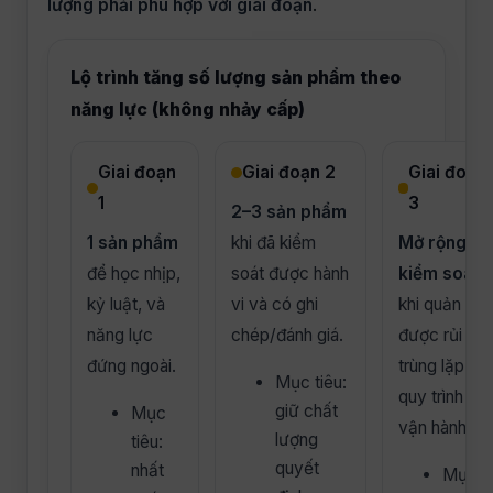
lượng phải phù hợp với giai đoạn
.
Lộ trình tăng số lượng sản phẩm theo
năng lực (không nhảy cấp)
Giai đoạn
Giai đoạn 2
Giai đoạn
1
3
2–3 sản phẩm
1 sản phẩm
khi đã kiểm
Mở rộng có
để học nhịp,
soát được hành
kiểm soát
kỷ luật, và
vi và có ghi
khi quản lý
năng lực
chép/đánh giá.
được rủi ro
đứng ngoài.
trùng lặp và
Mục tiêu:
quy trình
giữ chất
Mục
vận hành.
lượng
tiêu:
quyết
nhất
Mục