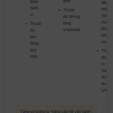
định
quán
tiêu:
hành
mở
Thước
vi
rộng
đo: không
mà
tăng
Thước
không
overtrade
đo:
phình
làm
rủi ro
đúng
quy
Thướ
trình
đo: rủi
ro
tổng
được
đo
lường
Tăng số lượng là “nâng cấp hệ vận hành”.