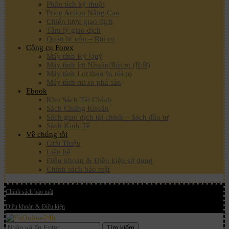
Phân tích kỹ thuật
Price Action Nâng Cao
Chiến lược giao dịch
Tâm lý giao dịch
Quản lý vốn – Rủi ro
Công cụ Forex
Máy tính Ký Quỹ
Máy tính lợi Nhuận/Rủi ro (R:R)
Máy tính Lot theo % rủi ro
Máy tính rủi ro phá sản
Ebook
Kho Sách Tài Chính
Sách Chứng Khoán
Sách giao dịch tài chính – Sách đầu tư
Sách Kinh Tế
Về chúng tôi
Giới Thiệu
Liên hệ
Điều khoản & Điều kiện sử dụng
Chính sách bảo mật
Chính sách bảo mật
Điều khoản & Điều kiện
Tìm kiếm