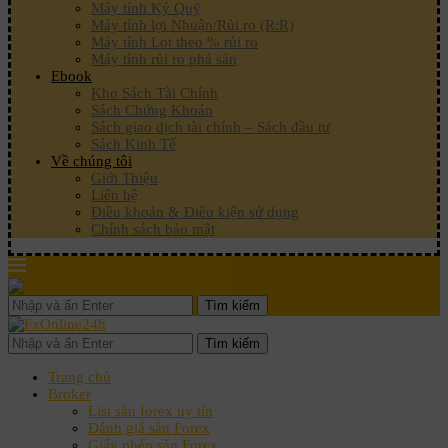
Máy tính Ký Quỹ
Máy tính lợi Nhuận/Rủi ro (R:R)
Máy tính Lot theo % rủi ro
Máy tính rủi ro phá sản
Ebook
Kho Sách Tài Chính
Sách Chứng Khoán
Sách giao dịch tài chính – Sách đầu tư
Sách Kinh Tế
Về chúng tôi
Giới Thiệu
Liên hệ
Điều khoản & Điều kiện sử dụng
Chính sách bảo mật
Tìm kiếm
Tìm kiếm
Trang chủ
Broker
List sàn forex uy tín
Đánh giá sàn Forex
Giấy phép sàn Forex