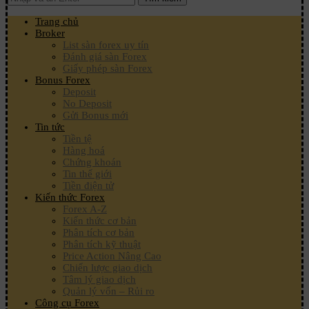
Trang chủ
Broker
List sàn forex uy tín
Đánh giá sàn Forex
Giấy phép sàn Forex
Bonus Forex
Deposit
No Deposit
Gửi Bonus mới
Tin tức
Tiền tệ
Hàng hoá
Chứng khoán
Tin thế giới
Tiền điện tử
Kiến thức Forex
Forex A-Z
Kiến thức cơ bản
Phân tích cơ bản
Phân tích kỹ thuật
Price Action Nâng Cao
Chiến lược giao dịch
Tâm lý giao dịch
Quản lý vốn – Rủi ro
Công cụ Forex