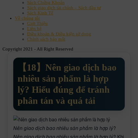
Sách Chứng Khoán
Sách giao dịch tài chính – Sách đầu tư
Sách Kinh Tế
Về chúng tôi
Giới Thiệu
Liên hệ
Điều khoản & Điều kiện sử dụng
Chính sách bảo mật
Copyright 2021 - All Right Reserved
【18】Nên giao dịch bao
nhiêu sản phẩm là hợp
lý? Hiểu đúng để tránh
phân tán và quá tải
Nên giao dịch bao nhiêu sản phẩm là hợp lý
?
Nên giao dịch bao nhiêu sản phẩm là hợp lý
? Khi