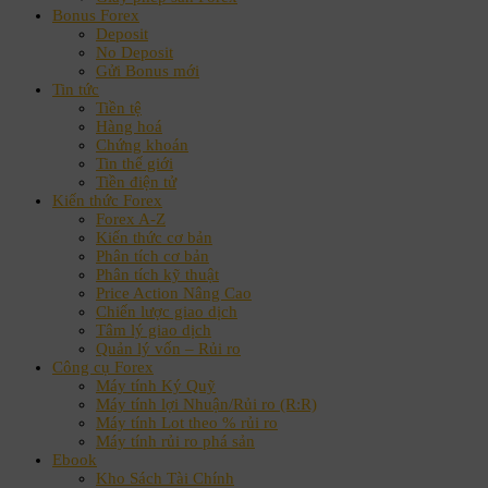
Bonus Forex
Deposit
No Deposit
Gửi Bonus mới
Tin tức
Tiền tệ
Hàng hoá
Chứng khoán
Tin thế giới
Tiền điện tử
Kiến thức Forex
Forex A-Z
Kiến thức cơ bản
Phân tích cơ bản
Phân tích kỹ thuật
Price Action Nâng Cao
Chiến lược giao dịch
Tâm lý giao dịch
Quản lý vốn – Rủi ro
Công cụ Forex
Máy tính Ký Quỹ
Máy tính lợi Nhuận/Rủi ro (R:R)
Máy tính Lot theo % rủi ro
Máy tính rủi ro phá sản
Ebook
Kho Sách Tài Chính