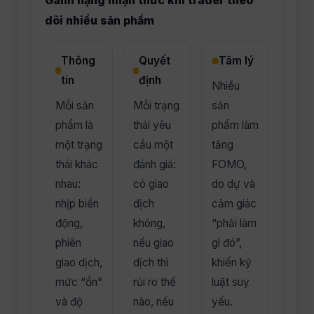
Gánh nặng nhận thức khi trader theo
dõi nhiều sản phẩm
Thông
Quyết
Tâm lý
tin
định
Nhiều
Mỗi sản
Mỗi trạng
sản
phẩm là
thái yêu
phẩm làm
một trạng
cầu một
tăng
thái khác
đánh giá:
FOMO,
nhau:
có giao
do dự và
nhịp biến
dịch
cảm giác
động,
không,
“phải làm
phiên
nếu giao
gì đó”,
giao dịch,
dịch thì
khiến kỷ
mức “ồn”
rủi ro thế
luật suy
và độ
nào, nếu
yếu.