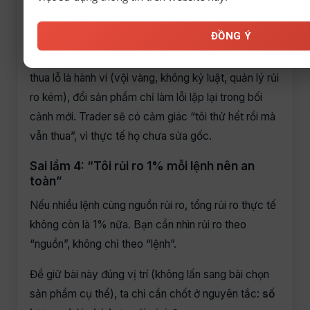
Sai lầm 3: “Thua ở cặp này thì chuyển cặp
khác”
ĐỒNG Ý
Đây là cách né tránh việc sửa lỗi. Nếu nguyên nhân
thua lỗ là hành vi (vội vàng, không kỷ luật, quản lý rủi
ro kém), đổi sản phẩm chỉ làm lỗi lặp lại trong bối
cảnh mới. Trader sẽ có cảm giác “tôi thử hết rồi mà
vẫn thua”, vì thực tế họ chưa sửa gốc.
Sai lầm 4: “Tôi rủi ro 1% mỗi lệnh nên an
toàn”
Nếu nhiều lệnh cùng nguồn rủi ro, tổng rủi ro thực tế
không còn là 1% nữa. Bạn cần nhìn rủi ro theo
“nguồn”, không chỉ theo “lệnh”.
Để giữ bài này đúng vị trí (không lấn sang bài chọn
sản phẩm cụ thể), ta chỉ cần chốt ở nguyên tắc:
số