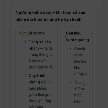
Ngưỡng kiểm soát – khi tăng số sản
phẩm mà không nâng hệ vận hành
Chuỗi cơ chế
Dấu hiệu
vượt ngưỡng
Tăng số sản
phẩm
→ tăng
Check
lượng thông tin
chart
& số quyết
liên tục,
định cần xử lý.
khó
dừng lại
Quy trình
không đổi
→
Vào lệnh
tăng nhiễu,
vì “sợ
giảm thời gian
mất
đánh giá từng
kèo”
bối cảnh.