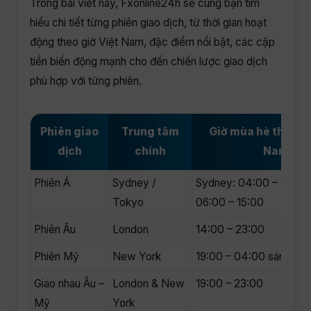
Trong bài viết này, Fxonline24h sẽ cùng bạn tìm
hiểu chi tiết từng phiên giao dịch, từ thời gian hoạt
động theo giờ Việt Nam, đặc điểm nổi bật, các cặp
tiền biến động mạnh cho đến chiến lược giao dịch
phù hợp với từng phiên.
Phiên giao
Trung tâm
Giờ mùa hè theo gi
dịch
chính
Nam
Phiên Á
Sydney /
Sydney: 04:00 – 13:00
Tokyo
06:00 – 15:00
Phiên Âu
London
14:00 – 23:00
Phiên Mỹ
New York
19:00 – 04:00 sáng hô
Giao nhau Âu –
London & New
19:00 – 23:00
Mỹ
York