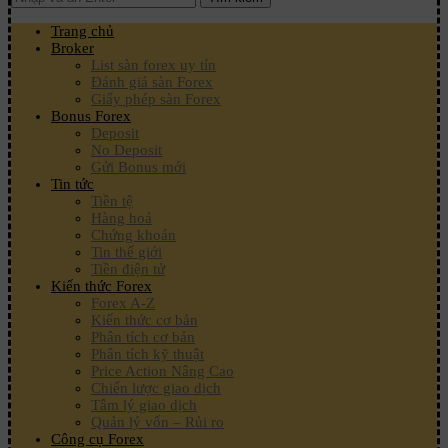
Trang chủ
Broker
List sàn forex uy tín
Đánh giá sàn Forex
Giấy phép sàn Forex
Bonus Forex
Deposit
No Deposit
Gửi Bonus mới
Tin tức
Tiền tệ
Hàng hoá
Chứng khoán
Tin thế giới
Tiền điện tử
Kiến thức Forex
Forex A-Z
Kiến thức cơ bản
Phân tích cơ bản
Phân tích kỹ thuật
Price Action Nâng Cao
Chiến lược giao dịch
Tâm lý giao dịch
Quản lý vốn – Rủi ro
Công cụ Forex