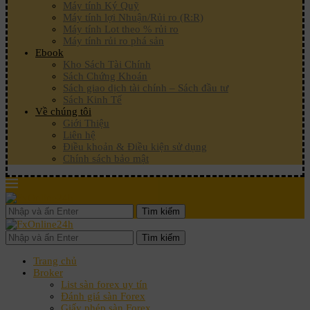
Máy tính Ký Quỹ
Máy tính lợi Nhuận/Rủi ro (R:R)
Máy tính Lot theo % rủi ro
Máy tính rủi ro phá sản
Ebook
Kho Sách Tài Chính
Sách Chứng Khoán
Sách giao dịch tài chính – Sách đầu tư
Sách Kinh Tế
Về chúng tôi
Giới Thiệu
Liên hệ
Điều khoản & Điều kiện sử dụng
Chính sách bảo mật
Tìm kiếm
Tìm kiếm
Trang chủ
Broker
List sàn forex uy tín
Đánh giá sàn Forex
Giấy phép sàn Forex