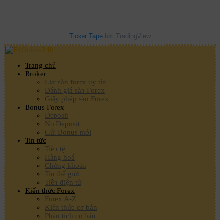
Ticker Tape
bởi TradingView
Trang chủ
Broker
List sàn forex uy tín
Đánh giá sàn Forex
Giấy phép sàn Forex
Bonus Forex
Deposit
No Deposit
Gửi Bonus mới
Tin tức
Tiền tệ
Hàng hoá
Chứng khoán
Tin thế giới
Tiền điện tử
Kiến thức Forex
Forex A-Z
Kiến thức cơ bản
Phân tích cơ bản