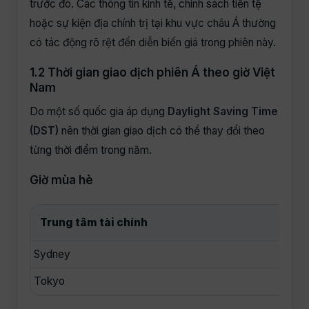
trước đó. Các thông tin kinh tế, chính sách tiền tệ
hoặc sự kiện địa chính trị tại khu vực châu Á thường
có tác động rõ rệt đến diễn biến giá trong phiên này.
1.2 Thời gian giao dịch phiên Á theo giờ Việt
Nam
Do một số quốc gia áp dụng
Daylight Saving Time
(DST)
nên thời gian giao dịch có thể thay đổi theo
từng thời điểm trong năm.
Giờ mùa hè
Trung tâm tài chính
Th
Sydney
04:0
Tokyo
06:0