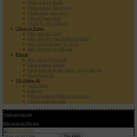
Phân tích kỹ thuật
Price Action Nâng Cao
Chiến lược giao dịch
Tâm lý giao dịch
Quản lý vốn – Rủi ro
Công cụ Forex
Máy tính Ký Quỹ
Máy tính lợi Nhuận/Rủi ro (R:R)
Máy tính Lot theo % rủi ro
Máy tính rủi ro phá sản
Ebook
Kho Sách Tài Chính
Sách Chứng Khoán
Sách giao dịch tài chính – Sách đầu tư
Sách Kinh Tế
Về chúng tôi
Giới Thiệu
Liên hệ
Điều khoản & Điều kiện sử dụng
Chính sách bảo mật
Chính sách bảo mật
Điều khoản & Điều kiện
Tìm kiếm