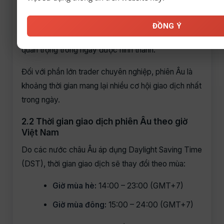
phòng hộ và các tổ chức tài chính lớn bắt đầu tham
gia mạnh mẽ vào thị trường. Điều này giúp thanh
ĐỒNG Ý
khoản tăng nhanh, spread giảm và nhiều xu hướng
quan trọng trong ngày được hình thành.
Đối với phần lớn trader chuyên nghiệp, phiên Âu là
khoảng thời gian mang lại nhiều cơ hội giao dịch nhất
trong ngày.
2.2 Thời gian giao dịch phiên Âu theo giờ
Việt Nam
Do các nước châu Âu áp dụng Daylight Saving Time
(DST), thời gian giao dịch sẽ thay đổi theo mùa:
Giờ mùa hè:
14:00 – 23:00 (GMT+7)
Giờ mùa đông:
15:00 – 24:00 (GMT+7)