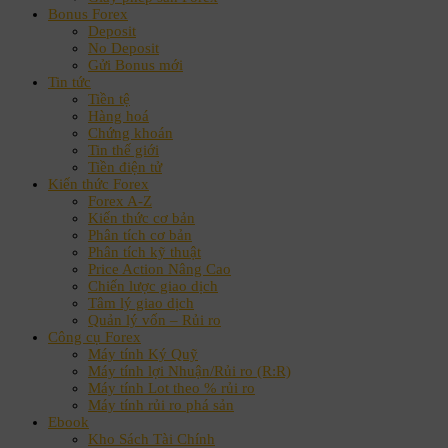
Bonus Forex
Deposit
No Deposit
Gửi Bonus mới
Tin tức
Tiền tệ
Hàng hoá
Chứng khoán
Tin thế giới
Tiền điện tử
Kiến thức Forex
Forex A-Z
Kiến thức cơ bản
Phân tích cơ bản
Phân tích kỹ thuật
Price Action Nâng Cao
Chiến lược giao dịch
Tâm lý giao dịch
Quản lý vốn – Rủi ro
Công cụ Forex
Máy tính Ký Quỹ
Máy tính lợi Nhuận/Rủi ro (R:R)
Máy tính Lot theo % rủi ro
Máy tính rủi ro phá sản
Ebook
Kho Sách Tài Chính