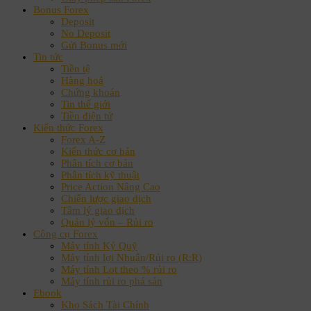
Bonus Forex
Deposit
No Deposit
Gửi Bonus mới
Tin tức
Tiền tệ
Hàng hoá
Chứng khoán
Tin thế giới
Tiền điện tử
Kiến thức Forex
Forex A-Z
Kiến thức cơ bản
Phân tích cơ bản
Phân tích kỹ thuật
Price Action Nâng Cao
Chiến lược giao dịch
Tâm lý giao dịch
Quản lý vốn – Rủi ro
Công cụ Forex
Máy tính Ký Quỹ
Máy tính lợi Nhuận/Rủi ro (R:R)
Máy tính Lot theo % rủi ro
Máy tính rủi ro phá sản
Ebook
Kho Sách Tài Chính