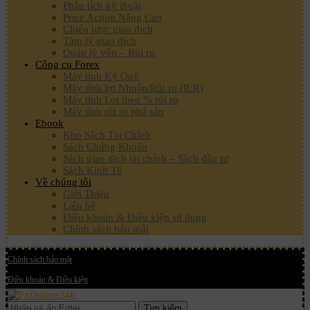
Phân tích kỹ thuật
Price Action Nâng Cao
Chiến lược giao dịch
Tâm lý giao dịch
Quản lý vốn – Rủi ro
Công cụ Forex
Máy tính Ký Quỹ
Máy tính lợi Nhuận/Rủi ro (R:R)
Máy tính Lot theo % rủi ro
Máy tính rủi ro phá sản
Ebook
Kho Sách Tài Chính
Sách Chứng Khoán
Sách giao dịch tài chính – Sách đầu tư
Sách Kinh Tế
Về chúng tôi
Giới Thiệu
Liên hệ
Điều khoản & Điều kiện sử dụng
Chính sách bảo mật
Chính sách bảo mật
Điều khoản & Điều kiện
Tìm kiếm