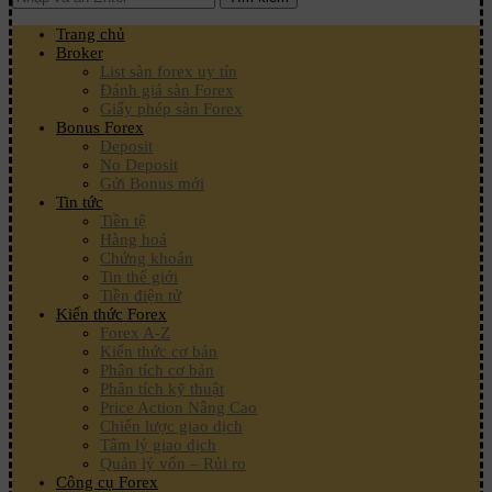
Trang chủ
Broker
List sàn forex uy tín
Đánh giá sàn Forex
Giấy phép sàn Forex
Bonus Forex
Deposit
No Deposit
Gửi Bonus mới
Tin tức
Tiền tệ
Hàng hoá
Chứng khoán
Tin thế giới
Tiền điện tử
Kiến thức Forex
Forex A-Z
Kiến thức cơ bản
Phân tích cơ bản
Phân tích kỹ thuật
Price Action Nâng Cao
Chiến lược giao dịch
Tâm lý giao dịch
Quản lý vốn – Rủi ro
Công cụ Forex