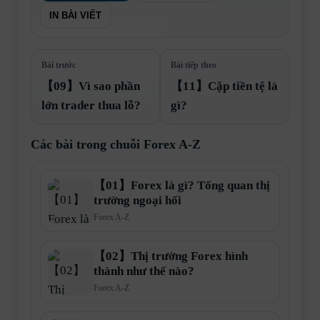
IN BÀI VIẾT
Bài trước
Bài tiếp theo
【09】Vì sao phần
【11】Cặp tiền tệ là
lớn trader thua lỗ?
gì?
Các bài trong chuỗi Forex A-Z
【01】Forex là gì? Tổng quan thị
trường ngoại hối
Forex A-Z
【02】Thị trường Forex hình
thành như thế nào?
Forex A-Z