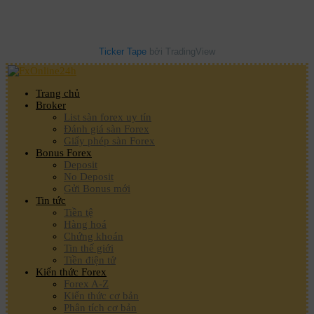
Ticker Tape
bởi TradingView
Trang chủ
Broker
List sàn forex uy tín
Đánh giá sàn Forex
Giấy phép sàn Forex
Bonus Forex
Deposit
No Deposit
Gửi Bonus mới
Tin tức
Tiền tệ
Hàng hoá
Chứng khoán
Tin thế giới
Tiền điện tử
Kiến thức Forex
Forex A-Z
Kiến thức cơ bản
Phân tích cơ bản