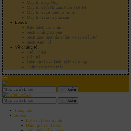
Máy tính Ký Quỹ
Máy tính lợi Nhuận/Rủi ro (R:R)
Máy tính Lot theo % rủi ro
Máy tính rủi ro phá sản
Ebook
Kho Sách Tài Chính
Sách Chứng Khoán
Sách giao dịch tài chính – Sách đầu tư
Sách Kinh Tế
Về chúng tôi
Giới Thiệu
Liên hệ
Điều khoản & Điều kiện sử dụng
Chính sách bảo mật
Tìm kiếm
Tìm kiếm
Trang chủ
Broker
List sàn forex uy tín
Đánh giá sàn Forex
Giấy phép sàn Forex