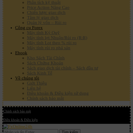
Phân tích kỹ thuật
Price Action Nâng Cao
Chiến lược giao dịch
Tâm lý giao dịch
Quản lý vốn – Rủi ro
Công cụ Forex
Máy tính Ký Quỹ
Máy tính lợi Nhuận/Rủi ro (R:R)
Máy tính Lot theo % rủi ro
Máy tính rủi ro phá sản
Ebook
Kho Sách Tài Chính
Sách Chứng Khoán
Sách giao dịch tài chính – Sách đầu tư
Sách Kinh Tế
Về chúng tôi
Giới Thiệu
Liên hệ
Điều khoản & Điều kiện sử dụng
Chính sách bảo mật
Chính sách bảo mật
Điều khoản & Điều kiện
Tìm kiếm