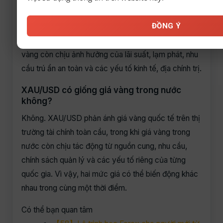
khiến XAU/USD có xu hướng giảm. Ngược lại, khi
ĐỒNG Ý
USD suy yếu, XAU/USD thường có xu hướng tăng.
Tuy nhiên, đây không phải là quy luật tuyệt đối vì giá
vàng còn chịu ảnh hưởng của lãi suất, lạm phát, nhu
cầu trú ẩn an toàn và các yếu tố kinh tế, địa chính trị.
XAU/USD có giống giá vàng trong nước
không?
Không. XAU/USD phản ánh giá vàng quốc tế trên thị
trường tài chính toàn cầu, trong khi giá vàng trong
nước còn chịu tác động từ nguồn cung, nhu cầu,
chính sách quản lý và các yếu tố riêng của từng
quốc gia. Vì vậy, hai mức giá có thể biến động khác
nhau trong cùng một thời điểm.
Có thể bạn quan tâm