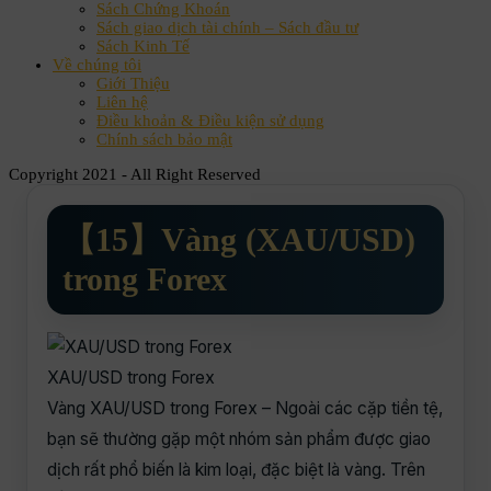
Sách Chứng Khoán
Sách giao dịch tài chính – Sách đầu tư
Sách Kinh Tế
Về chúng tôi
Giới Thiệu
Liên hệ
Điều khoản & Điều kiện sử dụng
Chính sách bảo mật
Copyright 2021 - All Right Reserved
【15】Vàng (XAU/USD)
trong Forex
XAU/USD trong Forex
Vàng XAU/USD trong Forex – Ngoài các cặp tiền tệ,
bạn sẽ thường gặp một nhóm sản phẩm được giao
dịch rất phổ biến là kim loại, đặc biệt là vàng. Trên