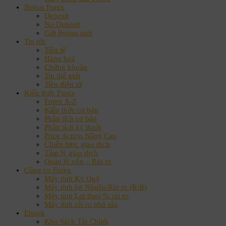
Bonus Forex
Deposit
No Deposit
Gửi Bonus mới
Tin tức
Tiền tệ
Hàng hoá
Chứng khoán
Tin thế giới
Tiền điện tử
Kiến thức Forex
Forex A-Z
Kiến thức cơ bản
Phân tích cơ bản
Phân tích kỹ thuật
Price Action Nâng Cao
Chiến lược giao dịch
Tâm lý giao dịch
Quản lý vốn – Rủi ro
Công cụ Forex
Máy tính Ký Quỹ
Máy tính lợi Nhuận/Rủi ro (R:R)
Máy tính Lot theo % rủi ro
Máy tính rủi ro phá sản
Ebook
Kho Sách Tài Chính