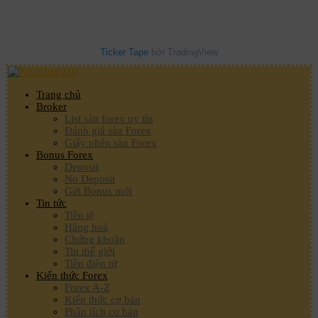
Ticker Tape
bởi TradingView
Trang chủ
Broker
List sàn forex uy tín
Đánh giá sàn Forex
Giấy phép sàn Forex
Bonus Forex
Deposit
No Deposit
Gửi Bonus mới
Tin tức
Tiền tệ
Hàng hoá
Chứng khoán
Tin thế giới
Tiền điện tử
Kiến thức Forex
Forex A-Z
Kiến thức cơ bản
Phân tích cơ bản