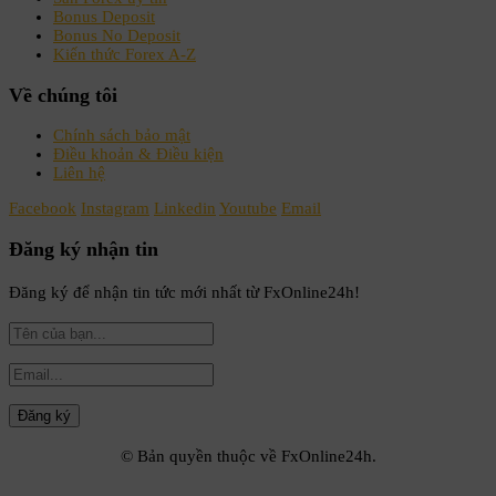
Forex A-Z
Bonus Deposit
Bonus No Deposit
Kiến thức Forex A-Z
【11】Cặp tiền tệ là gì?
Về chúng tôi
Forex A-Z
Chính sách bảo mật
Điều khoản & Điều kiện
【12】Cặp tiền chính, cặp tiền phụ và
Liên hệ
cặp tiền ngoại lai trong Forex là gì?
Facebook
Instagram
Linkedin
Youtube
Email
Forex A-Z
Đăng ký nhận tin
【13】Vai trò của USD trong thị
Đăng ký để nhận tin tức mới nhất từ FxOnline24h!
trường Forex
Forex A-Z
【14】EUR/USD – cặp tiền xương
sống của Forex
Forex A-Z
© Bản quyền thuộc về FxOnline24h.