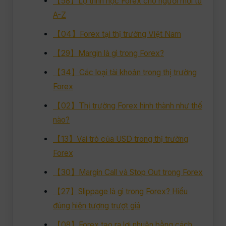
【58】Lộ trình học Forex cho người mới từ
A-Z
【04】Forex tại thị trường Việt Nam
【29】Margin là gì trong Forex?
【34】Các loại tài khoản trong thị trường
Forex
【02】Thị trường Forex hình thành như thế
nào?
【13】Vai trò của USD trong thị trường
Forex
【30】Margin Call và Stop Out trong Forex
【27】Slippage là gì trong Forex? Hiểu
đúng hiện tượng trượt giá
【08】Forex tạo ra lợi nhuận bằng cách