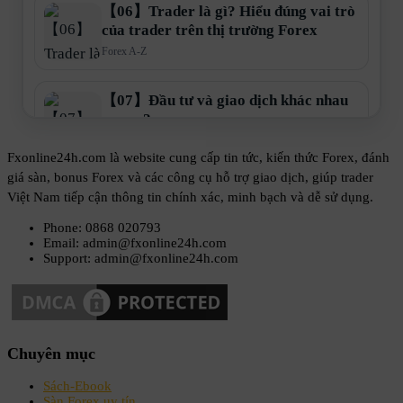
【06】Trader là gì? Hiểu đúng vai trò
của trader trên thị trường Forex
Forex A-Z
【07】Đầu tư và giao dịch khác nhau
ra sao?
Forex A-Z
Fxonline24h.com là website cung cấp tin tức, kiến thức Forex, đánh
giá sàn, bonus Forex và các công cụ hỗ trợ giao dịch, giúp trader
【08】Forex tạo ra lợi nhuận bằng
Việt Nam tiếp cận thông tin chính xác, minh bạch và dễ sử dụng.
cách nào?
Phone: 0868 020793
Forex A-Z
Email: admin@fxonline24h.com
Support: admin@fxonline24h.com
【09】Vì sao phần lớn trader thua lỗ?
Forex A-Z
Chuyên mục
【10】Những hiểu lầm nguy hiểm về
Forex
Sách-Ebook
Sàn Forex uy tín