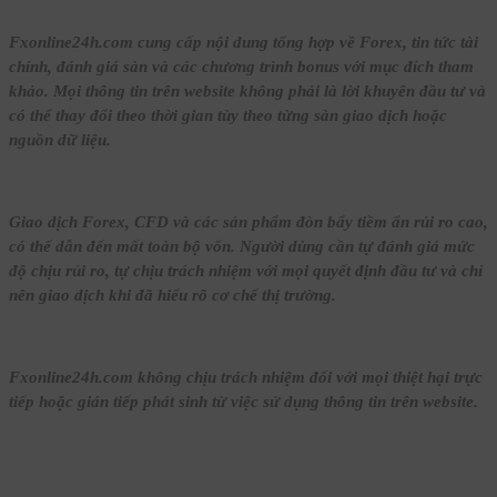
【16】Dầu và chỉ số CFD là gì?
Fxonline24h.com cung cấp nội dung tổng hợp về Forex, tin tức tài
Forex A-Z
chính, đánh giá sàn và các chương trình bonus với mục đích tham
khảo. Mọi thông tin trên website không phải là lời khuyên đầu tư và
có thể thay đổi theo thời gian tùy theo từng sàn giao dịch hoặc
【17】Crypto CFD trong Forex là gì?
nguồn dữ liệu.
Forex A-Z
【18】Nên giao dịch bao nhiêu sản
Giao dịch Forex, CFD và các sản phẩm đòn bẩy tiềm ẩn rủi ro cao,
phẩm là hợp lý? Hiểu đúng để tránh
có thể dẫn đến mất toàn bộ vốn. Người dùng cần tự đánh giá mức
phân tán và quá tải
độ chịu rủi ro, tự chịu trách nhiệm với mọi quyết định đầu tư và chỉ
nên giao dịch khi đã hiểu rõ cơ chế thị trường.
Forex A-Z
【19】Pip là gì? Hiểu đúng đơn vị đo
Fxonline24h.com không chịu trách nhiệm đối với mọi thiệt hại trực
biến động giá trong Forex
tiếp hoặc gián tiếp phát sinh từ việc sử dụng thông tin trên website.
Forex A-Z
【20】Point là gì?