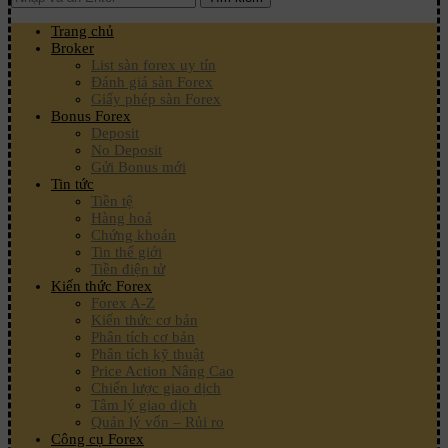
Trang chủ
Broker
List sàn forex uy tín
Đánh giá sàn Forex
Giấy phép sàn Forex
Bonus Forex
Deposit
No Deposit
Gửi Bonus mới
Tin tức
Tiền tệ
Hàng hoá
Chứng khoán
Tin thế giới
Tiền điện tử
Kiến thức Forex
Forex A-Z
Kiến thức cơ bản
Phân tích cơ bản
Phân tích kỹ thuật
Price Action Nâng Cao
Chiến lược giao dịch
Tâm lý giao dịch
Quản lý vốn – Rủi ro
Công cụ Forex