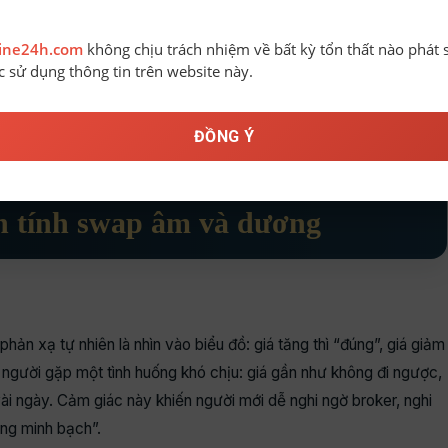
line24h.com
không chịu trách nhiệm về bất kỳ tổn thất nào phát 
ệc sử dụng thông tin trên website này.
ĐỒNG Ý
 tính swap âm và dương
phản xạ tự nhiên là nhìn vào biểu đồ: giá tăng thì “đúng”, giá giảm
ều người gặp một tình huống khó chịu: giá gần như không đi ngược,
ài ngày. Cảm giác này khiến người mới dễ nghi ngờ broker, nghi
ông minh bạch”.