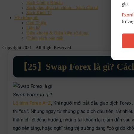
Sách Chứng Khoán
gia.
Sách giao dịch tài chính – Sách đầu tư
Sách Kinh Tế
Fxon
Về chúng tôi
từ vi
Giới Thiệu
Liên hệ
Điều khoản & Điều kiện sử dụng
Chính sách bảo mật
Copyright 2021 - All Right Reserved
【25】Swap Forex là gì? Cách
Swap Forex là gì
?
Lộ trình Forex A–Z
, Khi người mới bắt đầu giao dịch Forex, 
thì “sai”. Nhưng ngay từ những giao dịch đầu tiên, rất nhi
thậm chí đi đúng hướng, nhưng tài khoản lại giảm dần sau v
ngờ nền tảng, hoặc nghĩ rằng thị trường đang “có gì đó kh