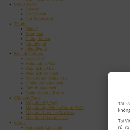
Bonus Forex
Deposit
No Deposit
Gửi Bonus mới
Tin tức
Tiền tệ
Hàng hoá
Chứng khoán
Tin thế giới
Tiền điện tử
Kiến thức Forex
Forex A-Z
Kiến thức cơ bản
Phân tích cơ bản
Phân tích kỹ thuật
Price Action Nâng Cao
Chiến lược giao dịch
Tâm lý giao dịch
Quản lý vốn – Rủi ro
Công cụ Forex
Máy tính Ký Quỹ
Tất c
Máy tính lợi Nhuận/Rủi ro (R:R)
không
Máy tính Lot theo % rủi ro
Máy tính rủi ro phá sản
Tại V
Ebook
rủi r
Kho Sách Tài Chính