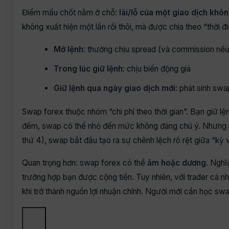
Điểm mấu chốt nằm ở chỗ:
lãi/lỗ của một giao dịch khôn
không xuất hiện một lần rồi thôi, mà được chia theo “thời đ
Mở lệnh
: thường chịu spread (và commission nếu
Trong lúc giữ lệnh
: chịu biến động giá
Giữ lệnh qua ngày giao dịch mới
: phát sinh sw
Swap forex thuộc nhóm “chi phí theo thời gian”. Bạn giữ lện
đêm, swap có thể nhỏ đến mức không đáng chú ý. Nhưng k
thứ 4), swap bắt đầu tạo ra sự chênh lệch rõ rệt giữa “kỳ v
Quan trọng hơn: swap forex có thể
âm hoặc dương
. Nghĩ
trường hợp bạn được cộng tiền. Tuy nhiên, với trader cá 
khi trở thành nguồn lợi nhuận chính. Người mới cần học s