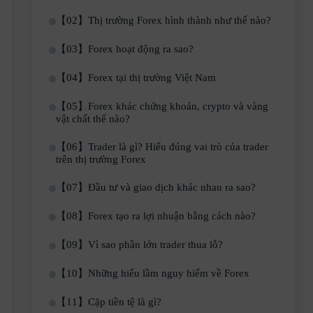
【02】Thị trường Forex hình thành như thế nào?
【03】Forex hoạt động ra sao?
【04】Forex tại thị trường Việt Nam
【05】Forex khác chứng khoán, crypto và vàng
vật chất thế nào?
【06】Trader là gì? Hiểu đúng vai trò của trader
trên thị trường Forex
【07】Đầu tư và giao dịch khác nhau ra sao?
【08】Forex tạo ra lợi nhuận bằng cách nào?
【09】Vì sao phần lớn trader thua lỗ?
【10】Những hiểu lầm nguy hiểm về Forex
【11】Cặp tiền tệ là gì?