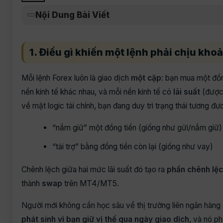
Nội Dung Bài Viết
1. Điều gì khiến một lệnh phải chịu kh
Mỗi lệnh Forex luôn là giao dịch
một cặp
: bạn mua một đồn
nền kinh tế khác nhau, và mỗi nền kinh tế có
lãi suất
(được 
về mặt logic tài chính, bạn đang duy trì trạng thái tương đư
“nắm giữ” một đồng tiền (giống như gửi/nắm giữ)
“tài trợ” bằng đồng tiền còn lại (giống như vay)
Chênh lệch giữa hai mức lãi suất đó tạo ra
phần chênh lệc
thành
swap
trên MT4/MT5.
Người mới không cần học sâu về thị trường liên ngân hàng
phát sinh vì bạn giữ vị thế qua ngày giao dịch
, và nó ph