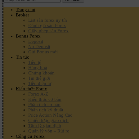
Trang chủ
Broker
List sàn forex uy tín
Đánh giá sàn Forex
Giấy phép sàn Forex
Bonus Forex
Deposit
No Deposit
Gửi Bonus mới
Tin tức
Tiền tệ
Hàng hoá
Chứng khoán
Tin thế giới
Tiền điện tử
Kiến thức Forex
Forex A-Z
Kiến thức cơ bản
Phân tích cơ bản
Phân tích kỹ thuật
Price Action Nâng Cao
Chiến lược giao dịch
Tâm lý giao dịch
Quản lý vốn – Rủi ro
Công cụ Forex