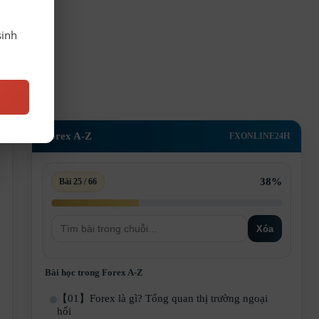
sinh
Forex A-Z
FXONLINE24H
38%
Bài 25 / 66
Xóa
Bài học trong Forex A-Z
【01】Forex là gì? Tổng quan thị trường ngoại
hối