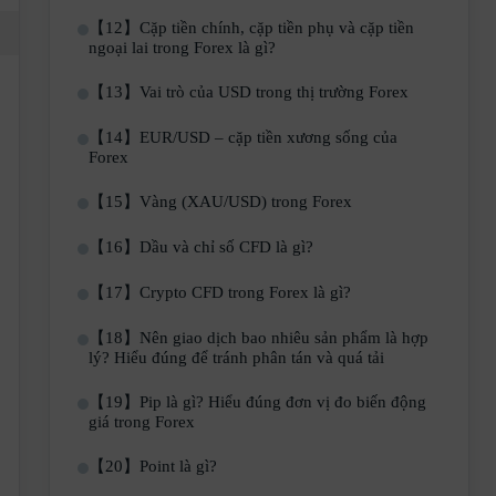
【12】Cặp tiền chính, cặp tiền phụ và cặp tiền
ngoại lai trong Forex là gì?
【13】Vai trò của USD trong thị trường Forex
【14】EUR/USD – cặp tiền xương sống của
Forex
【15】Vàng (XAU/USD) trong Forex
【16】Dầu và chỉ số CFD là gì?
【17】Crypto CFD trong Forex là gì?
【18】Nên giao dịch bao nhiêu sản phẩm là hợp
lý? Hiểu đúng để tránh phân tán và quá tải
【19】Pip là gì? Hiểu đúng đơn vị đo biến động
giá trong Forex
【20】Point là gì?