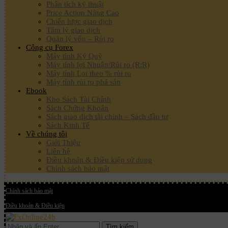
Phân tích kỹ thuật
Price Action Nâng Cao
Chiến lược giao dịch
Tâm lý giao dịch
Quản lý vốn – Rủi ro
Công cụ Forex
Máy tính Ký Quỹ
Máy tính lợi Nhuận/Rủi ro (R:R)
Máy tính Lot theo % rủi ro
Máy tính rủi ro phá sản
Ebook
Kho Sách Tài Chính
Sách Chứng Khoán
Sách giao dịch tài chính – Sách đầu tư
Sách Kinh Tế
Về chúng tôi
Giới Thiệu
Liên hệ
Điều khoản & Điều kiện sử dụng
Chính sách bảo mật
Chính sách bảo mật
Điều khoản & Điều kiện
Tìm kiếm