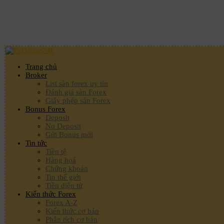
Trang chủ
Broker
List sàn forex uy tín
Đánh giá sàn Forex
Giấy phép sàn Forex
Bonus Forex
Deposit
No Deposit
Gửi Bonus mới
Tin tức
Tiền tệ
Hàng hoá
Chứng khoán
Tin thế giới
Tiền điện tử
Kiến thức Forex
Forex A-Z
Kiến thức cơ bản
Phân tích cơ bản