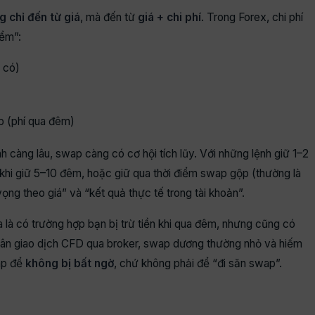
g chỉ đến từ giá
, mà đến từ
giá + chi phí
. Trong Forex, chi phí
iểm”:
 có)
ap (phí qua đêm)
h càng lâu, swap càng có cơ hội tích lũy. Với những lệnh giữ 1–2
hi giữ 5–10 đêm, hoặc giữ qua thời điểm swap gộp (thường là
ọng theo giá” và “kết quả thực tế trong tài khoản”.
a là có trường hợp bạn bị trừ tiền khi qua đêm, nhưng cũng có
nhân giao dịch CFD qua broker, swap dương thường nhỏ và hiếm
wap để
không bị bất ngờ
, chứ không phải để “đi săn swap”.