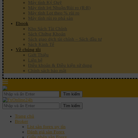
Máy tính Ký Quỹ
Máy tính lợi Nhuận/Rủi ro (R:R)
Máy tính Lot theo % rủi ro
Máy tính rủi ro phá sản
Ebook
Kho Sách Tài Chính
Sách Chứng Khoán
Sách giao dịch tài chính – Sách đầu tư
Sách Kinh Tế
Về chúng tôi
Giới Thiệu
Liên hệ
Điều khoản & Điều kiện sử dụng
Chính sách bảo mật
Tìm kiếm
Tìm kiếm
Trang chủ
Broker
List sàn forex uy tín
Đánh giá sàn Forex
Giấy phép sàn Forex