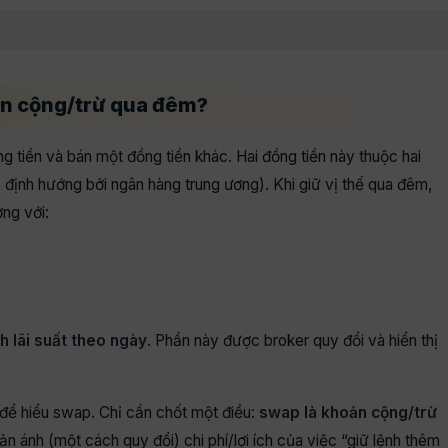
oản cộng/trừ qua đêm?
g tiền và bán một đồng tiền khác. Hai đồng tiền này thuộc hai
định hướng bởi ngân hàng trung ương). Khi giữ vị thế qua đêm,
ơng với:
h lãi suất theo ngày
. Phần này được broker quy đổi và hiển thị
 để hiểu swap. Chỉ cần chốt một điều:
swap là khoản cộng/trừ
ản ánh (một cách quy đổi) chi phí/lợi ích của việc “giữ lệnh thêm