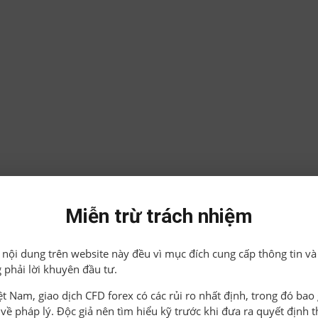
Miễn trừ trách nhiệm
ả nội dung trên website này đều vì mục đích cung cấp thông tin và
 phải lời khuyên đầu tư.
iệt Nam, giao dịch CFD forex có các rủi ro nhất định, trong đó ba
o về pháp lý. Độc giả nên tìm hiểu kỹ trước khi đưa ra quyết định 