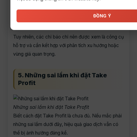
Nếu giá đang tiến sát dải trên của Bollinger Bands
hoặc vùng Pivot kháng cự quan trọng, đó có thể là
ĐỒNG Ý
khu vực thích hợp để Take Profit.
Tuy nhiên, các chỉ báo chỉ nên được xem là công cụ
hỗ trợ và cần kết hợp với phân tích xu hướng hoặc
vùng giá quan trọng.
5. Những sai lầm khi đặt Take
Profit
Những sai lầm khi đặt Take Profit
Biết cách đặt Take Profit là chưa đủ. Nếu mắc phải
những sai lầm dưới đây, hiệu quả giao dịch vẫn có
thể bị ảnh hưởng đáng kể.