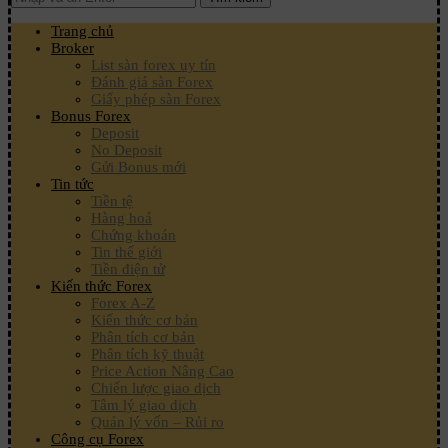
Trang chủ
Broker
List sàn forex uy tín
Đánh giá sàn Forex
Giấy phép sàn Forex
Bonus Forex
Deposit
No Deposit
Gửi Bonus mới
Tin tức
Tiền tệ
Hàng hoá
Chứng khoán
Tin thế giới
Tiền điện tử
Kiến thức Forex
Forex A-Z
Kiến thức cơ bản
Phân tích cơ bản
Phân tích kỹ thuật
Price Action Nâng Cao
Chiến lược giao dịch
Tâm lý giao dịch
Quản lý vốn – Rủi ro
Công cụ Forex