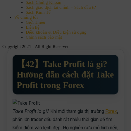
Sách Chứng Khoán
Sách giao dịch tài chính – Sách đầu tư
Sách Kinh Tế
Về chúng tôi
Giới Thiệu
Liên hệ
Điều khoản & Điều kiện sử dụng
Chính sách bảo mật
Copyright 2021 - All Right Reserved
【42】Take Profit là gì?
Hướng dẫn cách đặt Take
Profit trong Forex
Take Profit là gì?
Khi mới tham gia thị trường
Forex
,
phần lớn trader đều dành rất nhiều thời gian để tìm
kiếm điểm vào lệnh đẹp. Họ nghiên cứu mô hình nến,