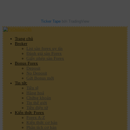
Ticker Tape
bởi TradingView
Trang chủ
Broker
List sàn forex uy tín
Đánh giá sàn Forex
Giấy phép sàn Forex
Bonus Forex
Deposit
No Deposit
Gửi Bonus mới
Tin tức
Tiền tệ
Hàng hoá
Chứng khoán
Tin thế giới
Tiền điện tử
Kiến thức Forex
Forex A-Z
Kiến thức cơ bản
Phân tích cơ bản