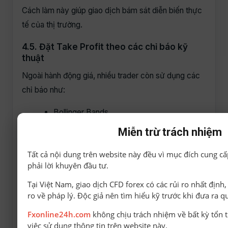
Cách làm này giúp giao dịch bám sát diễn biến thực
tế của thị trường.
4.5. Đặt Take Profit theo các chỉ báo kỹ
thuật
Ngoài hành động giá, nhiều trader còn sử dụng các
chỉ báo như:
Bollinger Bands.
Miễn trừ trách nhiệm
Moving Average.
Ichimoku.
Tất cả nội dung trên website này đều vì mục đích cung cấ
phải lời khuyên đầu tư.
Pivot Point.
Tại Việt Nam, giao dịch CFD forex có các rủi ro nhất định
để xác định mục tiêu chốt lời.
ro về pháp lý. Độc giả nên tìm hiểu kỹ trước khi đưa ra q
Fxonline24h.com
không chịu trách nhiệm về bất kỳ tổn t
Ví dụ:
việc sử dụng thông tin trên website này.