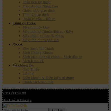
Phân tích kỹ thuật
Price Action Nâng Cao
Chiến lược giao dịch
Tâm lý giao dịch
Quản lý vốn – Rủi ro
Công cụ Forex
Máy tính Ký Quỹ
Máy tính lợi Nhuận/Rủi ro (R:R)
Máy tính Lot theo % rủi ro
Máy tính rủi ro phá sản
Ebook
Kho Sách Tài Chính
Sách Chứng Khoán
Sách giao dịch tài chính – Sách đầu tư
Sách Kinh Tế
Về chúng tôi
Giới Thiệu
Liên hệ
Điều khoản & Điều kiện sử dụng
Chính sách bảo mật
Chính sách bảo mật
Điều khoản & Điều kiện
Tìm kiếm