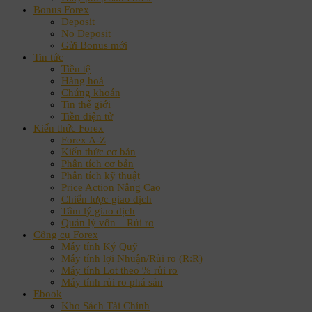
Bonus Forex
Deposit
No Deposit
Gửi Bonus mới
Tin tức
Tiền tệ
Hàng hoá
Chứng khoán
Tin thế giới
Tiền điện tử
Kiến thức Forex
Forex A-Z
Kiến thức cơ bản
Phân tích cơ bản
Phân tích kỹ thuật
Price Action Nâng Cao
Chiến lược giao dịch
Tâm lý giao dịch
Quản lý vốn – Rủi ro
Công cụ Forex
Máy tính Ký Quỹ
Máy tính lợi Nhuận/Rủi ro (R:R)
Máy tính Lot theo % rủi ro
Máy tính rủi ro phá sản
Ebook
Kho Sách Tài Chính