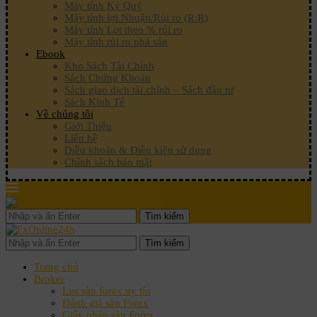
Máy tính Ký Quỹ
Máy tính lợi Nhuận/Rủi ro (R:R)
Máy tính Lot theo % rủi ro
Máy tính rủi ro phá sản
Ebook
Kho Sách Tài Chính
Sách Chứng Khoán
Sách giao dịch tài chính – Sách đầu tư
Sách Kinh Tế
Về chúng tôi
Giới Thiệu
Liên hệ
Điều khoản & Điều kiện sử dụng
Chính sách bảo mật
Tìm kiếm
Tìm kiếm
Trang chủ
Broker
List sàn forex uy tín
Đánh giá sàn Forex
Giấy phép sàn Forex