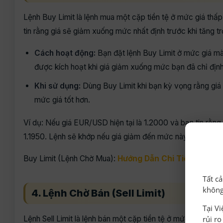
Lệnh Buy Limit là lệnh mua một cặp tiền tệ ở mức giá thấp 
tin rằng giá sẽ giảm xuống mức nhất định trước khi tăng trở
Cách hoạt động:
Bạn đặt lệnh Buy Limit ở mức giá mà 
được kích hoạt khi giá giảm xuống mức bạn đã chỉ định
Khi sử dụng:
Dùng Buy Limit khi bạn kỳ vọng rằng giá 
mức giá tốt hơn.
Ví dụ: Nếu giá EUR/USD hiện tại là 1.2000 và bạn tin rằng 
1.1950. Lệnh sẽ khớp nếu giá giảm đến mức này và sau đó 
Buy Limit (Lệnh Chờ Mua):
Hướng Dẫn Chi Tiết Và Các
Tất c
không
4. Lệnh Chờ Bán (Sell Limit)
Tại V
rủi r
Lệnh Sell Limit là lệnh bán một cặp tiền tệ ở mức giá cao hơ