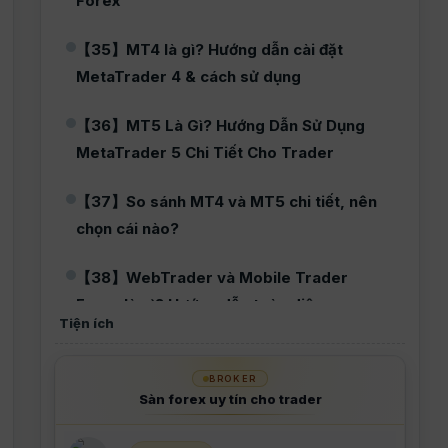
Forex
【35】MT4 là gì? Hướng dẫn cài đặt
MetaTrader 4 & cách sử dụng
【36】MT5 Là Gì? Hướng Dẫn Sử Dụng
MetaTrader 5 Chi Tiết Cho Trader
【37】So sánh MT4 và MT5 chi tiết, nên
chọn cái nào?
【38】WebTrader và Mobile Trader
Forex là gì? Hướng dẫn toàn diện
Tiện ích
【39】Buy và Sell Forex hoạt động thế
nào? Hướng dẫn chi tiết
BROKER
Sàn forex uy tín cho trader
【40】Các loại lệnh giao dịch Forex