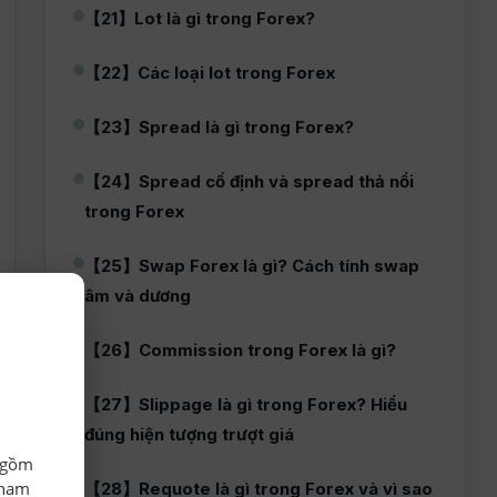
【21】Lot là gì trong Forex?
【22】Các loại lot trong Forex
【23】Spread là gì trong Forex?
【24】Spread cố định và spread thả nổi
trong Forex
【25】Swap Forex là gì? Cách tính swap
âm và dương
【26】Commission trong Forex là gì?
【27】Slippage là gì trong Forex? Hiểu
đúng hiện tượng trượt giá
o gồm
tham
【28】Requote là gì trong Forex và vì sao