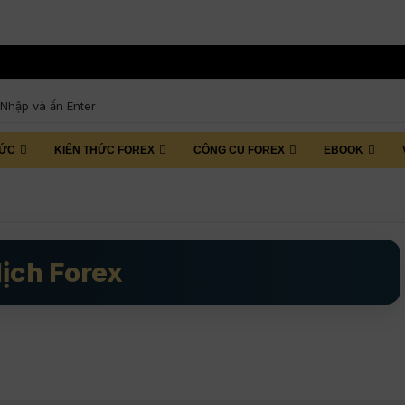
TỨC
KIẾN THỨC FOREX
CÔNG CỤ FOREX
EBOOK
ịch Forex