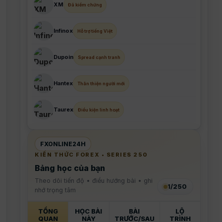
XM
Đã kiểm chứng
【41】Stop Loss là gì? Hướng dẫn cách
đặt Stop Loss trong Forex
Infinox
Hỗ trợ tiếng Việt
【42】Take Profit là gì? Hướng dẫn cách
Dupoin
Spread cạnh tranh
đặt Take Profit trong Forex
Hantex
Thân thiện người mới
【43】Không đặt Stop Loss có hậu quả
gì?
Taurex
Điều kiện linh hoạt
【44】Forex hoạt động 24/5 như thế nào?
FXONLINE24H
【45】Lịch giao dịch Forex theo giờ Việt
KIẾN THỨC FOREX • SERIES 250
Nam
Bảng học của bạn
Theo dõi tiến độ • điều hướng bài • ghi
1
/
250
【46】Phiên Á – Âu – Mỹ trong Forex
nhớ trọng tâm
TỔNG
HỌC BÀI
BÀI
LỘ
【47】Giờ giao thoa các phiên giao dịch
QUAN
NÀY
TRƯỚC/SAU
TRÌNH