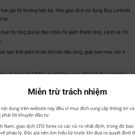
hơn giá thị trường hiện tại. Nhà giao dịch sử dụng Buy Limit khi
 lại.
bạn tin rằng giá sẽ đảo chiều từ giảm thành tăng. Lệnh sẽ chỉ
.
sẽ tạm thời giảm trước khi bắt đầu tăng, giúp bạn mua vào ở
giá sẽ giảm về 1.1950 rồi mới tăng, bạn đặt lệnh Buy Limit tại
tăng lên.
Miễn trừ trách nhiệm
h Sử Dụng Hiệu Quả
ả nội dung trên website này đều vì mục đích cung cấp thông tin và
 phải lời khuyên đầu tư.
iệt Nam, giao dịch CFD forex có các rủi ro nhất định, trong đó ba
o về pháp lý. Độc giả nên tìm hiểu kỹ trước khi đưa ra quyết định 
n giá thị trường hiện tại. Nhà giao dịch sử dụng Sell Limit khi họ