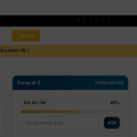
TÌM KIẾM
VỀ CHÚNG TÔI
Forex A-Z
FXONLINE24H
61%
Bài 40 / 66
XÓA