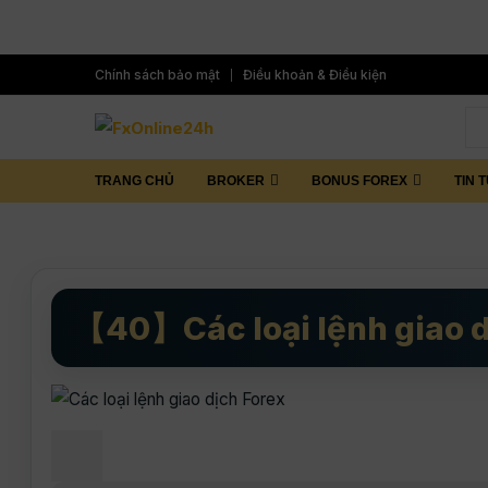
Chính sách bảo mật
Điều khoản & Điều kiện
TRANG CHỦ
BROKER
BONUS FOREX
TIN 
【40】Các loại lệnh giao d