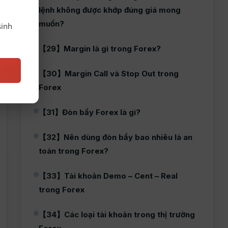
lệnh không được khớp đúng giá mong
muốn?
sinh
【29】Margin là gì trong Forex?
【30】Margin Call và Stop Out trong
Forex
【31】Đòn bẩy Forex là gì?
【32】Nên dùng đòn bẩy bao nhiêu là an
toàn trong Forex?
【33】Tài khoản Demo – Cent – Real
trong Forex
【34】Các loại tài khoản trong thị trường