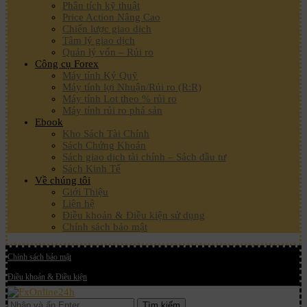
Phân tích kỹ thuật
Price Action Nâng Cao
Chiến lược giao dịch
Tâm lý giao dịch
Quản lý vốn – Rủi ro
Công cụ Forex
Máy tính Ký Quỹ
Máy tính lợi Nhuận/Rủi ro (R:R)
Máy tính Lot theo % rủi ro
Máy tính rủi ro phá sản
Ebook
Kho Sách Tài Chính
Sách Chứng Khoán
Sách giao dịch tài chính – Sách đầu tư
Sách Kinh Tế
Về chúng tôi
Giới Thiệu
Liên hệ
Điều khoản & Điều kiện sử dụng
Chính sách bảo mật
Chính sách bảo mật
Điều khoản & Điều kiện
Tìm kiếm