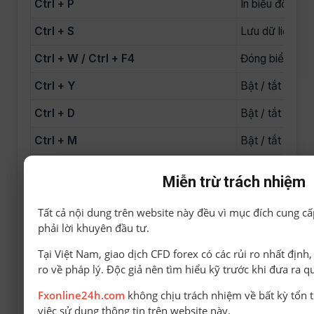
Ctrl + P
In biểu đồ
Ctrl + S
Lưu dữ liệu c
Ctrl + W / Ctrl + F4
Đóng biểu đồ hi
Ctrl + Y
Bật / tắt mốc 
Ctrl + D
Bật / tắt Data
Ctrl + M
Bật / tắt Mark
Ctrl + N
Bật / tắt Navig
Miễn trừ trách nhiệm
Ctrl + O
Options (cài đ
Tất cả nội dung trên website này đều vì mục đích cung cấ
Ctrl + R
Bật / tắt Strat
phải lời khuyên đầu tư.
Ctrl + T
Bật / tắt Termi
Tại Việt Nam, giao dịch CFD forex có các rủi ro nhất định
ro về pháp lý. Độc giả nên tìm hiểu kỹ trước khi đưa ra q
← / → / ↑ / ↓
Di chuyển biểu
Fxonline24h.com
không chịu trách nhiệm về bất kỳ tổn t
Page Up / Page Down
Di chuyển nhanh
việc sử dụng thông tin trên website này.