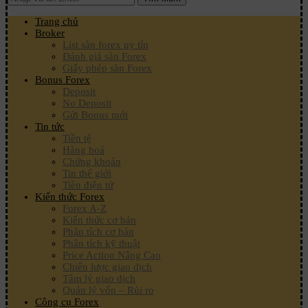
Trang chủ
Broker
List sàn forex uy tín
Đánh giá sàn Forex
Giấy phép sàn Forex
Bonus Forex
Deposit
No Deposit
Gửi Bonus mới
Tin tức
Tiền tệ
Hàng hoá
Chứng khoán
Tin thế giới
Tiền điện tử
Kiến thức Forex
Forex A-Z
Kiến thức cơ bản
Phân tích cơ bản
Phân tích kỹ thuật
Price Action Nâng Cao
Chiến lược giao dịch
Tâm lý giao dịch
Quản lý vốn – Rủi ro
Công cụ Forex