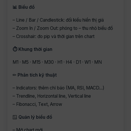
📊 Biểu đồ
– Line / Bar / Candlestick: đổi kiểu hiển thị giá
– Zoom In / Zoom Out: phóng to – thu nhỏ biểu đồ
– Crosshair: đo pip và thời gian trên chart
⏱ Khung thời gian
M1 · M5 · M15 · M30 · H1 · H4 · D1 · W1 · MN
✏
Phân tích kỹ thuật
– Indicators: thêm chỉ báo (MA, RSI, MACD…)
– Trendline, Horizontal line, Vertical line
– Fibonacci, Text, Arrow
🪟
Quản lý biểu đồ
– Mở chart mới