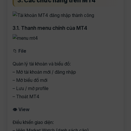
3. Các chức năng trên MT4
3.1. Thanh menu chính của MT4
📁
File
Quản lý tài khoản và biểu đồ:
– Mở tài khoản mới / đăng nhập
– Mở biểu đồ mới
– Lưu / mở profile
– Thoát MT4
👁 View
Điều khiển giao diện:
– Hiện Market Watch (danh sách cặp)