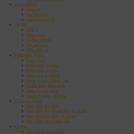
Bonus Forex
Deposit
No Deposit
Gửi Bonus mới
Tin tức
Tiền tệ
Hàng hoá
Chứng khoán
Tin thế giới
Tiền điện tử
Kiến thức Forex
Forex A-Z
Kiến thức cơ bản
Phân tích cơ bản
Phân tích kỹ thuật
Price Action Nâng Cao
Chiến lược giao dịch
Tâm lý giao dịch
Quản lý vốn – Rủi ro
Công cụ Forex
Máy tính Ký Quỹ
Máy tính lợi Nhuận/Rủi ro (R:R)
Máy tính Lot theo % rủi ro
Máy tính rủi ro phá sản
Ebook
Kho Sách Tài Chính