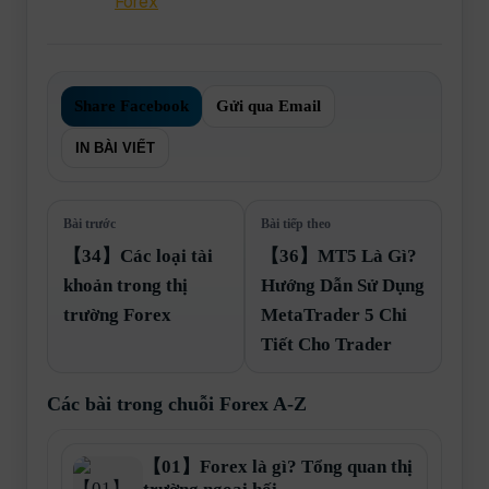
Forex
Share Facebook
Gửi qua Email
IN BÀI VIẾT
Bài trước
Bài tiếp theo
【34】Các loại tài
【36】MT5 Là Gì?
khoản trong thị
Hướng Dẫn Sử Dụng
trường Forex
MetaTrader 5 Chi
Tiết Cho Trader
Các bài trong chuỗi Forex A-Z
【01】Forex là gì? Tổng quan thị