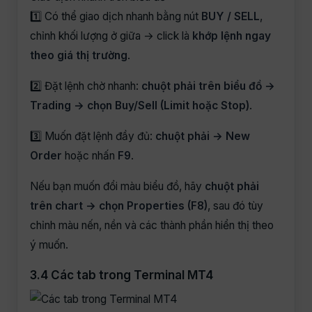
1️⃣ Có thể giao dịch nhanh bằng nút
BUY / SELL
,
chỉnh khối lượng ở giữa → click là
khớp lệnh ngay
theo giá thị trường
.
2️⃣ Đặt lệnh chờ nhanh:
chuột phải trên biểu đồ →
Trading → chọn Buy/Sell (Limit hoặc Stop)
.
3️⃣ Muốn đặt lệnh đầy đủ:
chuột phải → New
Order
hoặc nhấn
F9
.
Nếu bạn muốn đổi màu biểu đồ, hãy
chuột phải
trên chart → chọn Properties (F8)
, sau đó tùy
chỉnh màu nến, nền và các thành phần hiển thị theo
ý muốn.
3.4 Các tab trong Terminal MT4