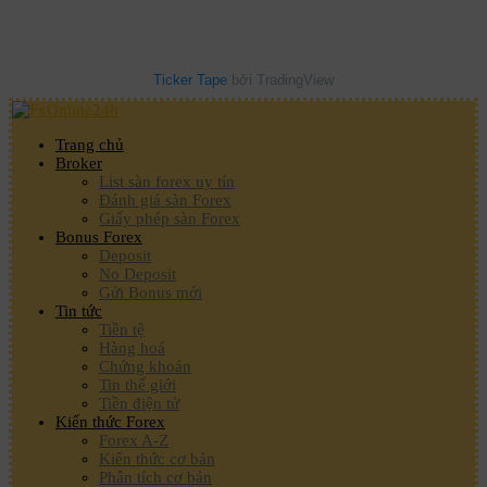
Ticker Tape
bởi TradingView
Trang chủ
Broker
List sàn forex uy tín
Đánh giá sàn Forex
Giấy phép sàn Forex
Bonus Forex
Deposit
No Deposit
Gửi Bonus mới
Tin tức
Tiền tệ
Hàng hoá
Chứng khoán
Tin thế giới
Tiền điện tử
Kiến thức Forex
Forex A-Z
Kiến thức cơ bản
Phân tích cơ bản