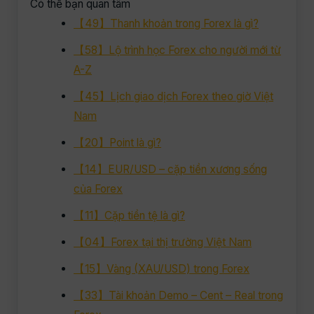
Có thể bạn quan tâm
【49】Thanh khoản trong Forex là gì?
【58】Lộ trình học Forex cho người mới từ
A-Z
【45】Lịch giao dịch Forex theo giờ Việt
Nam
【20】Point là gì?
【14】EUR/USD – cặp tiền xương sống
của Forex
【11】Cặp tiền tệ là gì?
【04】Forex tại thị trường Việt Nam
【15】Vàng (XAU/USD) trong Forex
【33】Tài khoản Demo – Cent – Real trong