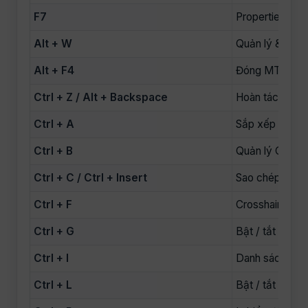
F7
Properties của
Alt + W
Quản lý & chuy
Alt + F4
Đóng MT4
Ctrl + Z / Alt + Backspace
Hoàn tác đối t
Ctrl + A
Sắp xếp lại cử
Ctrl + B
Quản lý Object 
Ctrl + C / Ctrl + Insert
Sao chép
Ctrl + F
Crosshair
Ctrl + G
Bật / tắt lưới
Ctrl + I
Danh sách Indi
Ctrl + L
Bật / tắt Volu