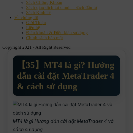
Sách Chứng Khoán
Sách giao dịch tài chính – Sách đầu tư
Sách Kinh Tế
Về chúng tôi
Giới Thiệu
Liên hệ
Điều khoản & Điều kiện sử dụng
Chính sách bảo mật
Copyright 2021 - All Right Reserved
【35】MT4 là gì? Hướng
dẫn cài đặt MetaTrader 4
& cách sử dụng
MT4 là gì Hướng dẫn cài đặt MetaTrader 4 và
cách sử dụng