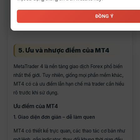
Home / End
Về đầu / cuối 
ĐỒNG Ý
+ / –
Phóng to / thu 
5. Ưu và nhược điểm của MT4
MetaTrader 4 là nền tảng giao dịch Forex phổ biến
nhất thế giới. Tuy nhiên, giống mọi phần mềm khác,
MT4 có cả ưu điểm lẫn hạn chế mà trader cần hiểu
rõ trước khi sử dụng.
Ưu điểm của MT4
1. Giao diện đơn giản – dễ làm quen
MT4 có thiết kế trực quan, các thao tác cơ bản như
mở lệnh, gắn indicator, thay đổi khung thời gian đều