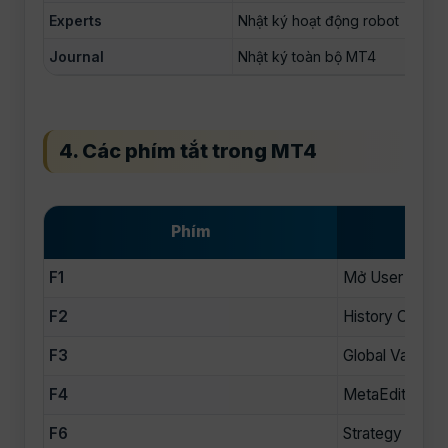
Experts
Nhật ký hoạt động robot
Journal
Nhật ký toàn bộ MT4
4. Các phím tắt trong MT4
Phím
F1
Mở User Guide
F2
History Center
F3
Global Variable
F4
MetaEditor (viế
F6
Strategy Teste