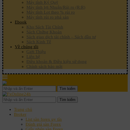
Máy tính Ký Quỹ
Máy tính lợi Nhuận/Rủi ro (R:R)
Máy tính Lot theo % rủi ro
Máy tính rủi ro phá sản
Ebook
Kho Sách Tài Chính
Sách Chứng Khoán
Sách giao dịch tài chính – Sách đầu tư
Sách Kinh Tế
Về chúng tôi
Giới Thiệu
Liên hệ
Điều khoản & Điều kiện sử dụng
Chính sách bảo mật
Tìm kiếm
Tìm kiếm
Trang chủ
Broker
List sàn forex uy tín
Đánh giá sàn Forex
Giấy phép sàn Forex