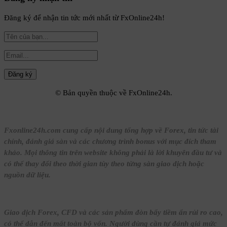
Đăng ký để nhận tin tức mới nhất từ FxOnline24h!
【14】EUR/USD – cặp tiền xương
sống của Forex
Forex A-Z
【15】Vàng (XAU/USD) trong
Forex
© Bản quyền thuộc về FxOnline24h.
Forex A-Z
【16】Dầu và chỉ số CFD là gì?
Fxonline24h.com cung cấp nội dung tổng hợp về Forex, tin tức tài
Forex A-Z
chính, đánh giá sàn và các chương trình bonus với mục đích tham
khảo. Mọi thông tin trên website không phải là lời khuyên đầu tư và
có thể thay đổi theo thời gian tùy theo từng sàn giao dịch hoặc
【17】Crypto CFD trong Forex
nguồn dữ liệu.
là gì?
Forex A-Z
Giao dịch Forex, CFD và các sản phẩm đòn bẩy tiềm ẩn rủi ro cao,
【18】Nên giao dịch bao nhiêu
có thể dẫn đến mất toàn bộ vốn. Người dùng cần tự đánh giá mức