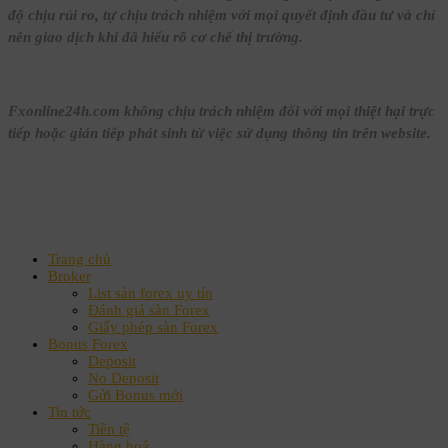
sản phẩm là hợp lý? Hiểu đúng để
độ chịu rủi ro, tự chịu trách nhiệm với mọi quyết định đầu tư và chỉ
tránh phân tán và quá tải
nên giao dịch khi đã hiểu rõ cơ chế thị trường.
Forex A-Z
【19】Pip là gì? Hiểu đúng đơn vị
Fxonline24h.com không chịu trách nhiệm đối với mọi thiệt hại trực
đo biến động giá trong Forex
tiếp hoặc gián tiếp phát sinh từ việc sử dụng thông tin trên website.
Forex A-Z
【20】Point là gì?
Forex A-Z
Trang chủ
Broker
List sàn forex uy tín
Đánh giá sàn Forex
【21】Lot là gì trong Forex?
Giấy phép sàn Forex
Forex A-Z
Bonus Forex
Deposit
No Deposit
Gửi Bonus mới
【22】Các loại lot trong Forex
Tin tức
Tiền tệ
Forex A-Z
Hàng hoá