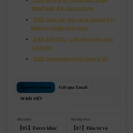
【35】MT4 là gì? Hướng dẫn cài đặt
MetaTrader 4 & cách sử dụng
【65】Cách xác định và vẽ vùng hỗ trợ –
kháng cự chuẩn trong Forex
【14】EUR/USD – cặp tiền xương sống
của Forex
【26】Commission trong Forex là gì?
Share Facebook
Gửi qua Email
IN BÀI VIẾT
Bài trước
Bài tiếp theo
【05】Forex khác
【07】Đầu tư và