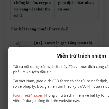
chứng khoán, crypto
giao dịch khác nhau
và vàng vật chất thế
ra sao?
nào?
Các bài trong chuỗi Forex A-Z
【01】Forex là gì? Tổng quan thị
trường ngoại hối
Forex A-Z
Miễn trừ trách nhiệm
Tất cả nội dung trên website này đều vì mục đích cung cấ
【02】Thị trường Forex hình
phải lời khuyên đầu tư.
thành như thế nào?
Forex A-Z
Tại Việt Nam, giao dịch CFD forex có các rủi ro nhất định
ro về pháp lý. Độc giả nên tìm hiểu kỹ trước khi đưa ra q
【03】Forex hoạt động ra sao?
Fxonline24h.com
không chịu trách nhiệm về bất kỳ tổn t
Forex A-Z
việc sử dụng thông tin trên website này.