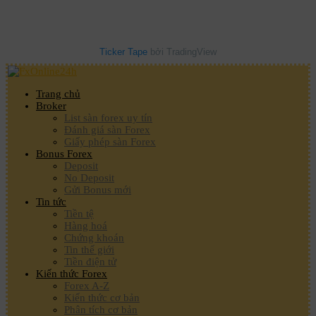
Ticker Tape
bởi TradingView
Trang chủ
Broker
List sàn forex uy tín
Đánh giá sàn Forex
Giấy phép sàn Forex
Bonus Forex
Deposit
No Deposit
Gửi Bonus mới
Tin tức
Tiền tệ
Hàng hoá
Chứng khoán
Tin thế giới
Tiền điện tử
Kiến thức Forex
Forex A-Z
Kiến thức cơ bản
Phân tích cơ bản