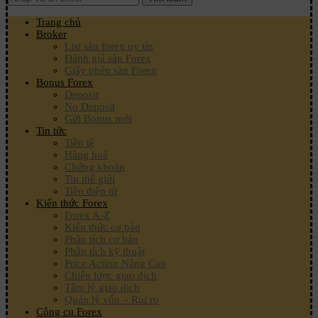
Trang chủ
Broker
List sàn forex uy tín
Đánh giá sàn Forex
Giấy phép sàn Forex
Bonus Forex
Deposit
No Deposit
Gửi Bonus mới
Tin tức
Tiền tệ
Hàng hoá
Chứng khoán
Tin thế giới
Tiền điện tử
Kiến thức Forex
Forex A-Z
Kiến thức cơ bản
Phân tích cơ bản
Phân tích kỹ thuật
Price Action Nâng Cao
Chiến lược giao dịch
Tâm lý giao dịch
Quản lý vốn – Rủi ro
Công cụ Forex