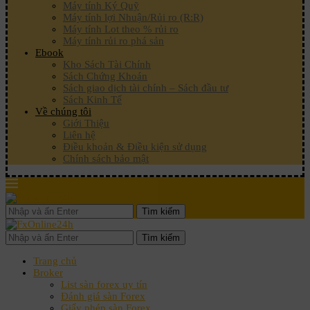
Máy tính Ký Quỹ
Máy tính lợi Nhuận/Rủi ro (R:R)
Máy tính Lot theo % rủi ro
Máy tính rủi ro phá sản
Ebook
Kho Sách Tài Chính
Sách Chứng Khoán
Sách giao dịch tài chính – Sách đầu tư
Sách Kinh Tế
Về chúng tôi
Giới Thiệu
Liên hệ
Điều khoản & Điều kiện sử dụng
Chính sách bảo mật
Tìm kiếm
Tìm kiếm
Trang chủ
Broker
List sàn forex uy tín
Đánh giá sàn Forex
Giấy phép sàn Forex