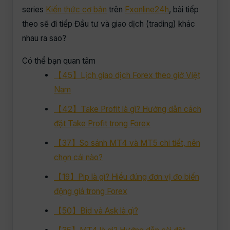
series
Kiến thức cơ bản
trên
Fxonline24h
, bài tiếp
theo sẽ đi tiếp Đầu tư và giao dịch (trading) khác
nhau ra sao?
Có thể bạn quan tâm
【45】Lịch giao dịch Forex theo giờ Việt
Nam
【42】Take Profit là gì? Hướng dẫn cách
đặt Take Profit trong Forex
【37】So sánh MT4 và MT5 chi tiết, nên
chọn cái nào?
【19】Pip là gì? Hiểu đúng đơn vị đo biến
động giá trong Forex
【50】Bid và Ask là gì?