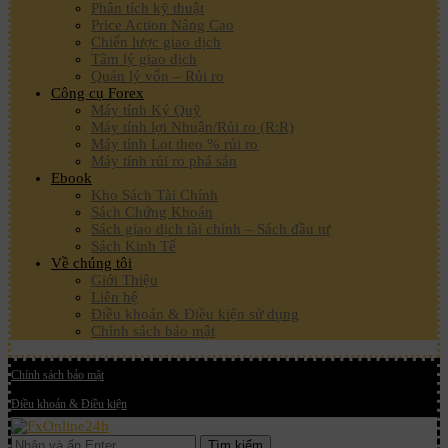
Phân tích kỹ thuật
Price Action Nâng Cao
Chiến lược giao dịch
Tâm lý giao dịch
Quản lý vốn – Rủi ro
Công cụ Forex
Máy tính Ký Quỹ
Máy tính lợi Nhuận/Rủi ro (R:R)
Máy tính Lot theo % rủi ro
Máy tính rủi ro phá sản
Ebook
Kho Sách Tài Chính
Sách Chứng Khoán
Sách giao dịch tài chính – Sách đầu tư
Sách Kinh Tế
Về chúng tôi
Giới Thiệu
Liên hệ
Điều khoản & Điều kiện sử dụng
Chính sách bảo mật
Chính sách bảo mật
Điều khoản & Điều kiện
Tìm kiếm