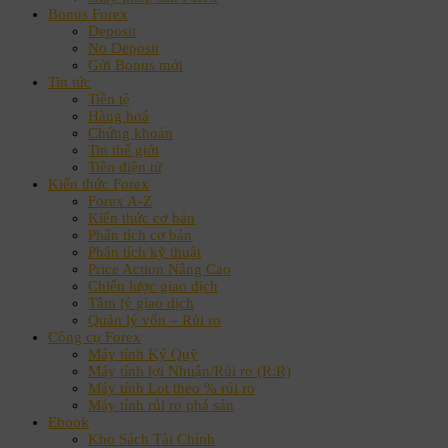
Bonus Forex
Deposit
No Deposit
Gửi Bonus mới
Tin tức
Tiền tệ
Hàng hoá
Chứng khoán
Tin thế giới
Tiền điện tử
Kiến thức Forex
Forex A-Z
Kiến thức cơ bản
Phân tích cơ bản
Phân tích kỹ thuật
Price Action Nâng Cao
Chiến lược giao dịch
Tâm lý giao dịch
Quản lý vốn – Rủi ro
Công cụ Forex
Máy tính Ký Quỹ
Máy tính lợi Nhuận/Rủi ro (R:R)
Máy tính Lot theo % rủi ro
Máy tính rủi ro phá sản
Ebook
Kho Sách Tài Chính