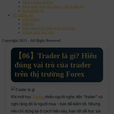
Sách Chứng Khoán
Sách giao dịch tài chính – Sách đầu tư
Sách Kinh Tế
Về chúng tôi
Giới Thiệu
Liên hệ
Điều khoản & Điều kiện sử dụng
Chính sách bảo mật
Copyright 2021 - All Right Reserved
【06】Trader là gì? Hiểu
đúng vai trò của trader
trên thị trường Forex
Khi mới học
Forex
, nhiều người nghe đến “trader” và
nghĩ rằng đó là người mua – bán để kiếm lời. Nhưng
nếu chỉ dừng lại ở cách hiểu này, bạn rất dễ học sai