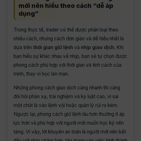
mới nên hiểu theo cách “dễ áp
dụng”
Trong thực tế, trader có thể được phân loại theo
nhiều cách, nhưng cách đơn giản và dễ hiểu nhất là
dựa trên
thời gian giữ lệnh
và
nhịp giao dịch
. Khi
bạn hiểu sự khác nhau về nhịp, bạn sẽ tự chọn được
phong cách phù hợp với thời gian và tính cách của
mình, thay vì học lan man.
Những phong cách giao dịch càng nhanh thì càng
đòi hỏi phản xạ, trải nghiệm và kỷ luật cao, vì sai
một chút là vào lệnh vội hoặc quản lý rủi ro kém.
Ngược lại, phong cách giữ lệnh lâu hơn thường ít áp
lực hơn và phù hợp với người mới muốn học kỹ nền
tảng. Vì vậy, lời khuyên an toàn là người mới nên bắt
đầu với nhịp chậm hơn, tập trung vào việc hình thành