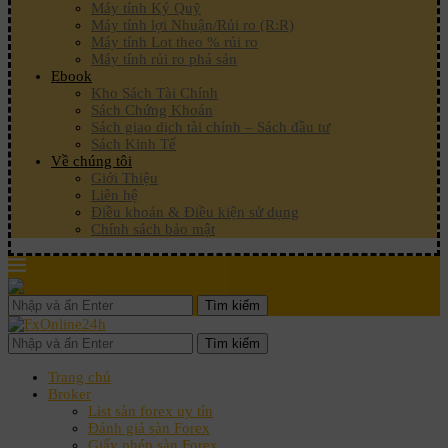
Máy tính Ký Quỹ
Máy tính lợi Nhuận/Rủi ro (R:R)
Máy tính Lot theo % rủi ro
Máy tính rủi ro phá sản
Ebook
Kho Sách Tài Chính
Sách Chứng Khoán
Sách giao dịch tài chính – Sách đầu tư
Sách Kinh Tế
Về chúng tôi
Giới Thiệu
Liên hệ
Điều khoản & Điều kiện sử dụng
Chính sách bảo mật
Tìm kiếm
Tìm kiếm
Trang chủ
Broker
List sàn forex uy tín
Đánh giá sàn Forex
Giấy phép sàn Forex