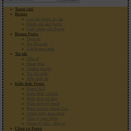
Trang chủ
Broker
List sàn forex uy tín
Đánh giá sàn Forex
Giấy phép sàn Forex
Bonus Forex
Deposit
No Deposit
Gửi Bonus mới
Tin tức
Tiền tệ
Hàng hoá
Chứng khoán
Tin thế giới
Tiền điện tử
Kiến thức Forex
Forex A-Z
Kiến thức cơ bản
Phân tích cơ bản
Phân tích kỹ thuật
Price Action Nâng Cao
Chiến lược giao dịch
Tâm lý giao dịch
Quản lý vốn – Rủi ro
Công cụ Forex