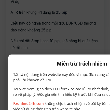
Ví dụ:
ATR trên khung H1 đang là
25 pip
.
Điều này có nghĩa trong mỗi giờ, EUR/USD thường
dao động khoảng 25 pip.
Nếu chỉ đặt Stop Loss 10 pip, khả năng bị quét lệnh
sẽ rất cao.
Nhiều trader sử dụng:
Miễn trừ trách nhiệm
Stop Loss = 1 × ATR
Tất cả nội dung trên website này đều vì mục đích cung cấ
Stop Loss = 1,5 × ATR
phải lời khuyên đầu tư.
Stop Loss = 2 × ATR
Tại Việt Nam, giao dịch CFD forex có các rủi ro nhất định
ro về pháp lý. Độc giả nên tìm hiểu kỹ trước khi đưa ra q
Tùy vào chiến lược giao dịch.
Fxonline24h.com
không chịu trách nhiệm về bất kỳ tổn t
việc sử dụng thông tin trên website này.