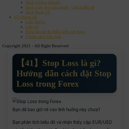
Sách Chứng Khoán
Sách giao dịch tài chính – Sách đầu tư
Sách Kinh Tế
Về chúng tôi
Giới Thiệu
Liên hệ
Điều khoản & Điều kiện sử dụng
Chính sách bảo mật
Copyright 2021 - All Right Reserved
【41】Stop Loss là gì?
Hướng dẫn cách đặt Stop
Loss trong Forex
Bạn đã bao giờ rơi vào tình huống này chưa?
Bạn phân tích biểu đồ và nhận thấy cặp EUR/USD