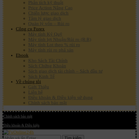
Phân tích kỹ thuật
Price Action Nâng Cao
Chiến lược giao dịch
Tâm lý giao dịch
Quản lý vốn – Rủi ro
Công cụ Forex
Máy tính Ký Quỹ
Máy tính lợi Nhuận/Rủi ro (R:R)
Máy tính Lot theo % rủi ro
Máy tính rủi ro phá sản
Ebook
Kho Sách Tài Chính
Sách Chứng Khoán
Sách giao dịch tài chính – Sách đầu tư
Sách Kinh Tế
Về chúng tôi
Giới Thiệu
Liên hệ
Điều khoản & Điều kiện sử dụng
Chính sách bảo mật
Chính sách bảo mật
Điều khoản & Điều kiện
Tìm kiếm