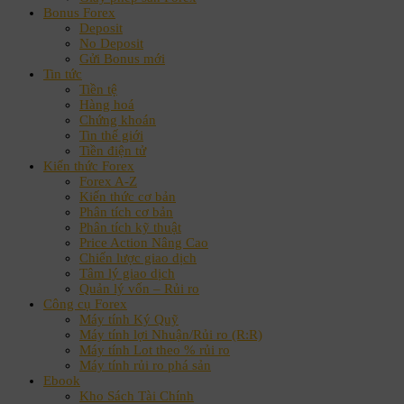
Bonus Forex
Deposit
No Deposit
Gửi Bonus mới
Tin tức
Tiền tệ
Hàng hoá
Chứng khoán
Tin thế giới
Tiền điện tử
Kiến thức Forex
Forex A-Z
Kiến thức cơ bản
Phân tích cơ bản
Phân tích kỹ thuật
Price Action Nâng Cao
Chiến lược giao dịch
Tâm lý giao dịch
Quản lý vốn – Rủi ro
Công cụ Forex
Máy tính Ký Quỹ
Máy tính lợi Nhuận/Rủi ro (R:R)
Máy tính Lot theo % rủi ro
Máy tính rủi ro phá sản
Ebook
Kho Sách Tài Chính