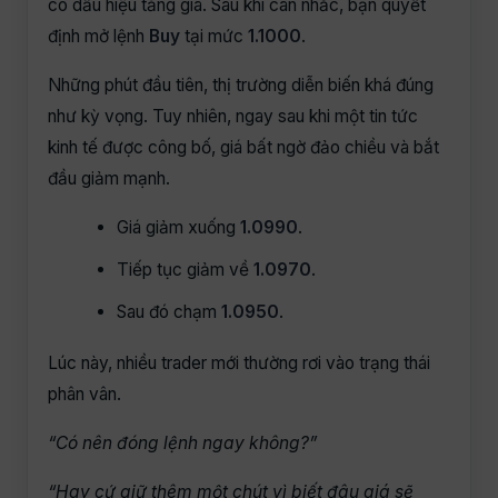
có dấu hiệu tăng giá. Sau khi cân nhắc, bạn quyết
định mở lệnh
Buy
tại mức
1.1000
.
Những phút đầu tiên, thị trường diễn biến khá đúng
như kỳ vọng. Tuy nhiên, ngay sau khi một tin tức
kinh tế được công bố, giá bất ngờ đảo chiều và bắt
đầu giảm mạnh.
Giá giảm xuống
1.0990
.
Tiếp tục giảm về
1.0970
.
Sau đó chạm
1.0950
.
Lúc này, nhiều trader mới thường rơi vào trạng thái
phân vân.
“Có nên đóng lệnh ngay không?”
“Hay cứ giữ thêm một chút vì biết đâu giá sẽ