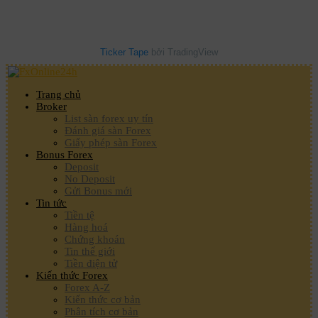
Ticker Tape
bởi TradingView
Trang chủ
Broker
List sàn forex uy tín
Đánh giá sàn Forex
Giấy phép sàn Forex
Bonus Forex
Deposit
No Deposit
Gửi Bonus mới
Tin tức
Tiền tệ
Hàng hoá
Chứng khoán
Tin thế giới
Tiền điện tử
Kiến thức Forex
Forex A-Z
Kiến thức cơ bản
Phân tích cơ bản