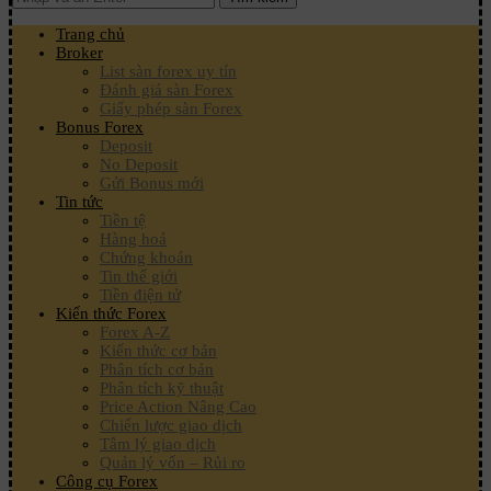
Trang chủ
Broker
List sàn forex uy tín
Đánh giá sàn Forex
Giấy phép sàn Forex
Bonus Forex
Deposit
No Deposit
Gửi Bonus mới
Tin tức
Tiền tệ
Hàng hoá
Chứng khoán
Tin thế giới
Tiền điện tử
Kiến thức Forex
Forex A-Z
Kiến thức cơ bản
Phân tích cơ bản
Phân tích kỹ thuật
Price Action Nâng Cao
Chiến lược giao dịch
Tâm lý giao dịch
Quản lý vốn – Rủi ro
Công cụ Forex