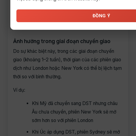
Úc: áp dụng DST theo lịch riêng (thường từ
ĐỒNG Ý
tháng 10 đến đầu tháng 4
) và ngược mùa
với Bắc bán cầu
Ảnh hưởng trong giai đoạn chuyển giao
Do sự khác biệt này, trong các giai đoạn chuyển
giao (khoảng 1–2 tuần), thời gian của các phiên giao
dịch như London hoặc New York có thể bị lệch tạm
thời so với bình thường.
Ví dụ:
Khi Mỹ đã chuyển sang DST nhưng châu
Âu chưa chuyển, phiên New York sẽ mở
sớm hơn so với phiên London
Khi Úc áp dụng DST, phiên Sydney sẽ mở