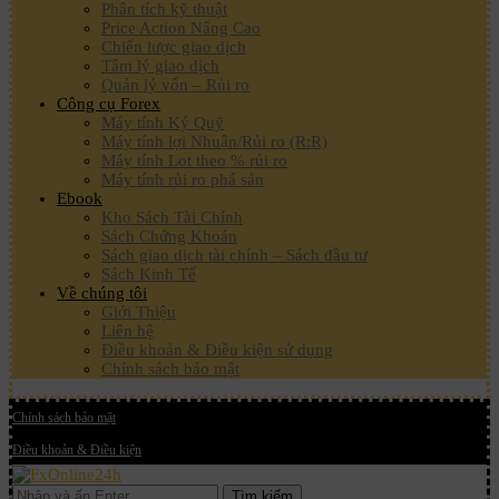
Phân tích kỹ thuật
Price Action Nâng Cao
Chiến lược giao dịch
Tâm lý giao dịch
Quản lý vốn – Rủi ro
Công cụ Forex
Máy tính Ký Quỹ
Máy tính lợi Nhuận/Rủi ro (R:R)
Máy tính Lot theo % rủi ro
Máy tính rủi ro phá sản
Ebook
Kho Sách Tài Chính
Sách Chứng Khoán
Sách giao dịch tài chính – Sách đầu tư
Sách Kinh Tế
Về chúng tôi
Giới Thiệu
Liên hệ
Điều khoản & Điều kiện sử dụng
Chính sách bảo mật
Chính sách bảo mật
Điều khoản & Điều kiện
Tìm kiếm