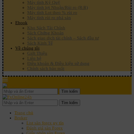
Máy tính Ký Quỹ
Máy tính lợi Nhuận/Rủi ro (R:R)
Máy tính Lot theo % rủi ro
Máy tính rủi ro phá sản
Ebook
Kho Sách Tài Chính
Sách Chứng Khoán
Sách giao dịch tài chính – Sách đầu tư
Sách Kinh Tế
Về chúng tôi
Giới Thiệu
Liên hệ
Điều khoản & Điều kiện sử dụng
Chính sách bảo mật
Tìm kiếm
Tìm kiếm
Trang chủ
Broker
List sàn forex uy tín
Đánh giá sàn Forex
Giấy phép sàn Forex