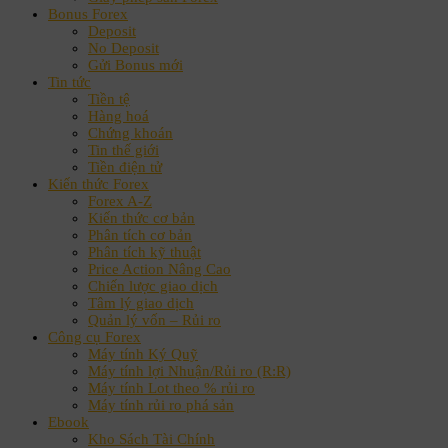
Bonus Forex
Deposit
No Deposit
Gửi Bonus mới
Tin tức
Tiền tệ
Hàng hoá
Chứng khoán
Tin thế giới
Tiền điện tử
Kiến thức Forex
Forex A-Z
Kiến thức cơ bản
Phân tích cơ bản
Phân tích kỹ thuật
Price Action Nâng Cao
Chiến lược giao dịch
Tâm lý giao dịch
Quản lý vốn – Rủi ro
Công cụ Forex
Máy tính Ký Quỹ
Máy tính lợi Nhuận/Rủi ro (R:R)
Máy tính Lot theo % rủi ro
Máy tính rủi ro phá sản
Ebook
Kho Sách Tài Chính