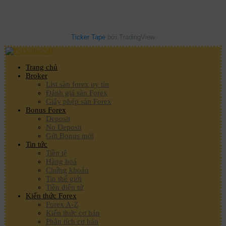
Ticker Tape
bởi TradingView
Trang chủ
Broker
List sàn forex uy tín
Đánh giá sàn Forex
Giấy phép sàn Forex
Bonus Forex
Deposit
No Deposit
Gửi Bonus mới
Tin tức
Tiền tệ
Hàng hoá
Chứng khoán
Tin thế giới
Tiền điện tử
Kiến thức Forex
Forex A-Z
Kiến thức cơ bản
Phân tích cơ bản