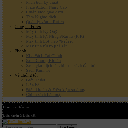
Phân tích kỹ thuật
Price Action Nâng Cao
Chiến lược giao dịch
Tâm lý giao dịch
Quản lý vốn – Rủi ro
Công cụ Forex
Máy tính Ký Quỹ
Máy tính lợi Nhuận/Rủi ro (R:R)
Máy tính Lot theo % rủi ro
Máy tính rủi ro phá sản
Ebook
Kho Sách Tài Chính
Sách Chứng Khoán
Sách giao dịch tài chính – Sách đầu tư
Sách Kinh Tế
Về chúng tôi
Giới Thiệu
Liên hệ
Điều khoản & Điều kiện sử dụng
Chính sách bảo mật
Chính sách bảo mật
Điều khoản & Điều kiện
Tìm kiếm