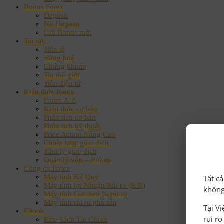
Bonus Forex
Deposit
No Deposit
Gửi Bonus mới
Tin tức
Tiền tệ
Hàng hoá
Chứng khoán
Tin thế giới
Tiền điện tử
Kiến thức Forex
Forex A-Z
Kiến thức cơ bản
Phân tích cơ bản
Phân tích kỹ thuật
Price Action Nâng Cao
Chiến lược giao dịch
Tâm lý giao dịch
Quản lý vốn – Rủi ro
Công cụ Forex
Máy tính Ký Quỹ
Tất c
Máy tính lợi Nhuận/Rủi ro (R:R)
không
Máy tính Lot theo % rủi ro
Máy tính rủi ro phá sản
Tại V
Ebook
rủi r
Kho Sách Tài Chính