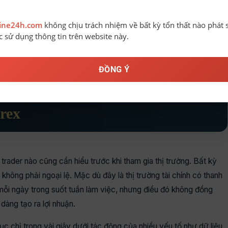
line24h.com
không chịu trách nhiệm về bất kỳ tổn thất nào phát 
ệc sử dụng thông tin trên website này.
ĐỒNG Ý
rex
trader nào cũng cần hiểu trước khi tham gia thị trường. Bất kỳ
không phải ngoại lệ. Mặc dù đây là thị trường tài chính có thanh
 mỗi ngày trong suốt tuần làm việc, nhưng điều đó không đồng
dàng tạo ra lợi nhuận.
tục chỉ trong vài giây dưới tác động của nhiều yếu tố như dữ liệu