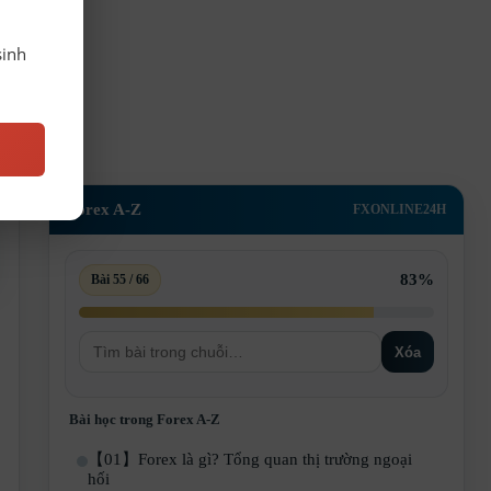
sinh
Forex A-Z
FXONLINE24H
83%
Bài 55 / 66
Xóa
Bài học trong Forex A-Z
【01】Forex là gì? Tổng quan thị trường ngoại
hối