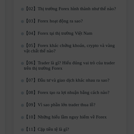
【02】Thị trường Forex hình thành như thế nào?
【03】Forex hoạt động ra sao?
【04】Forex tại thị trường Việt Nam
【05】Forex khác chứng khoán, crypto và vàng
vật chất thế nào?
【06】Trader là gì? Hiểu đúng vai trò của trader
trên thị trường Forex
【07】Đầu tư và giao dịch khác nhau ra sao?
【08】Forex tạo ra lợi nhuận bằng cách nào?
【09】Vì sao phần lớn trader thua lỗ?
【10】Những hiểu lầm nguy hiểm về Forex
【11】Cặp tiền tệ là gì?