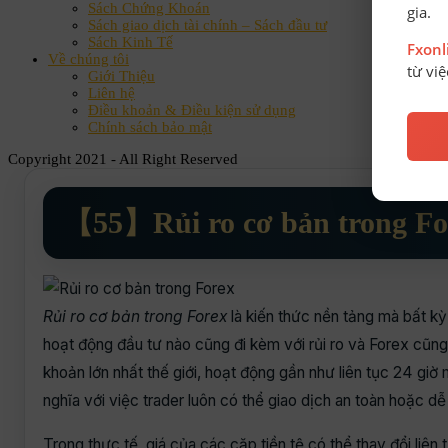
Sách Chứng Khoán
gia.
Sách giao dịch tài chính – Sách đầu tư
Sách Kinh Tế
Fxon
Về chúng tôi
từ vi
Giới Thiệu
Liên hệ
Điều khoản & Điều kiện sử dụng
Chính sách bảo mật
Copyright 2021 - All Right Reserved
【55】Rủi ro cơ bản trong Fo
Rủi ro cơ bản trong Forex
là kiến thức nền tảng mà bất kỳ 
hoạt động đầu tư nào cũng đi kèm với rủi ro và Forex cũng 
khoản lớn nhất thế giới, hoạt động gần như liên tục 24 giờ
nghĩa với việc trader luôn có thể giao dịch an toàn hoặc dễ 
Trong thực tế, giá của các cặp tiền tệ có thể thay đổi liên 