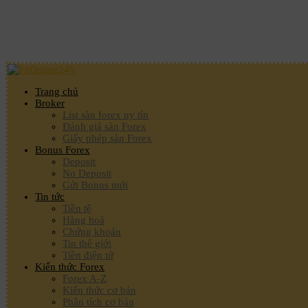
Trang chủ
Broker
List sàn forex uy tín
Đánh giá sàn Forex
Giấy phép sàn Forex
Bonus Forex
Deposit
No Deposit
Gửi Bonus mới
Tin tức
Tiền tệ
Hàng hoá
Chứng khoán
Tin thế giới
Tiền điện tử
Kiến thức Forex
Forex A-Z
Kiến thức cơ bản
Phân tích cơ bản