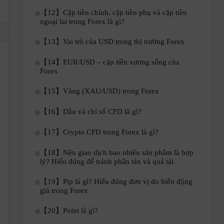
【12】Cặp tiền chính, cặp tiền phụ và cặp tiền
ngoại lai trong Forex là gì?
【13】Vai trò của USD trong thị trường Forex
【14】EUR/USD – cặp tiền xương sống của
Forex
【15】Vàng (XAU/USD) trong Forex
【16】Dầu và chỉ số CFD là gì?
【17】Crypto CFD trong Forex là gì?
【18】Nên giao dịch bao nhiêu sản phẩm là hợp
lý? Hiểu đúng để tránh phân tán và quá tải
【19】Pip là gì? Hiểu đúng đơn vị đo biến động
giá trong Forex
【20】Point là gì?