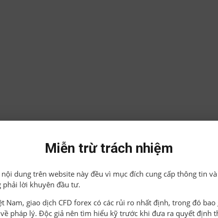
Miễn trừ trách nhiệm
ả nội dung trên website này đều vì mục đích cung cấp thông tin và
 phải lời khuyên đầu tư.
iệt Nam, giao dịch CFD forex có các rủi ro nhất định, trong đó ba
o về pháp lý. Độc giả nên tìm hiểu kỹ trước khi đưa ra quyết định 