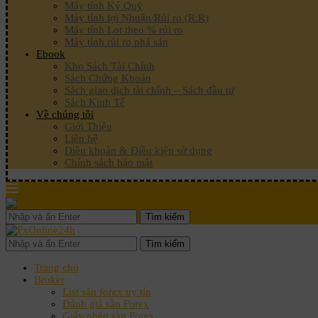
Máy tính Ký Quỹ
Máy tính lợi Nhuận/Rủi ro (R:R)
Máy tính Lot theo % rủi ro
Máy tính rủi ro phá sản
Ebook
Kho Sách Tài Chính
Sách Chứng Khoán
Sách giao dịch tài chính – Sách đầu tư
Sách Kinh Tế
Về chúng tôi
Giới Thiệu
Liên hệ
Điều khoản & Điều kiện sử dụng
Chính sách bảo mật
Tìm kiếm
Tìm kiếm
Trang chủ
Broker
List sàn forex uy tín
Đánh giá sàn Forex
Giấy phép sàn Forex