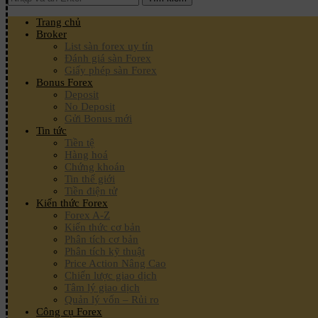
Trang chủ
Broker
List sàn forex uy tín
Đánh giá sàn Forex
Giấy phép sàn Forex
Bonus Forex
Deposit
No Deposit
Gửi Bonus mới
Tin tức
Tiền tệ
Hàng hoá
Chứng khoán
Tin thế giới
Tiền điện tử
Kiến thức Forex
Forex A-Z
Kiến thức cơ bản
Phân tích cơ bản
Phân tích kỹ thuật
Price Action Nâng Cao
Chiến lược giao dịch
Tâm lý giao dịch
Quản lý vốn – Rủi ro
Công cụ Forex